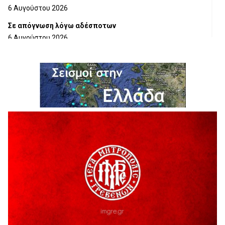
6 Αυγούστου 2026
Σε απόγνωση λόγω αδέσποτων
6 Αυγούστου 2026
ΔΙΑΚΟΠΗ ΗΛΕΚΤΡΙΚΟΥ ΡΕΥΜΑΤΟΣ
6 Αυγούστου 2026
Ολοκληρώνεται η ασφαλτόστρωση της οδού Περιβόλι –
Αβδέλλα
6 Αυγούστου 2026
H παραδοχή λαθών είναι (και) δύναμη
5 Αυγούστου 2026
Ο ΑΝΔΡΕΑΣ ΑΣΛΑΝΙΔΗΣ ΣΥΝΕΧΙΖΕΙ ΣΤΟΝ ΠΡΩΤΕΑ
ΓΡΕΒΕΝΩΝ
5 Αυγούστου 2026
Ευχαριστήριο Εκπολιτιστικού Συλλόγου Ταξιάρχη προς κ.
Παρασχάκη Αθανάσιο
5 Αυγούστου 2026