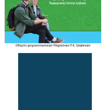
Οδηγός ψυχοκοινωνικών Υπηρεσιών Π.Ε. Γρεβενών