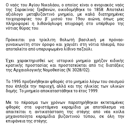
Ο ναός του Αγίου Νικολάου, ο οποίος είναι ο ενοριακός ναός
της Σαρακίνας Γρεβενών, οικοδομήθηκε το 1858. Αποτελεί
αξιόλογο μεταβυζαντινό μνημείο, με καλά διατηρημένες
τοιχογραφίες του β΄ μισού του 19ου αιώνα, όπως μας
πληροφορεί η λιθανάγλυφη επιγραφή στο υπέρθυρο της
νότιας θύρας του.
Πρόκειται για τρίκλιτη θολωτή βασιλική με πρόναο-
γυναικωνίτη στον όροφο και χαγιάτι στη νότια πλευρά, που
αποτελείτο από υπερυψωμένο λίθινο πεζούλι.
Έχει χαρακτηρισθεί ως ιστορικό μνημείο χρήζον ειδικής
κρατικής προστασίας και προστατεύεται από τις διατάξεις
της Αρχαιολογικής Νομοθεσίας (Ν. 3028/02).
Το 1995 προξενήθηκαν φθορές στο μνημείο λόγω του σεισμού
που έπληξε την περιοχή, αλλά και της ηλικίας των υλικών
δομής. Το μνημείο αποκαταστάθηκε το έτος 1999.
Με το πέρασμα των χρόνων παρατηρήθηκαν εκτεταμένες
φθορές στα υφιστάμενα κεραμίδια με αποτέλεσμα να
απαιτείται η αντικατάσταση της στέγης από νέα κοίλα
μηχανοποίητα κεραμίδια βυζαντινού τύπου, σε όλη την
επιφάνεια της στέγης.