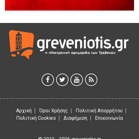
Διακοπή υδροδότησης του Α΄ κλάδου ύδρευσης
5 Αυγούστου 2026
Η Marseaux στα Γρεβενά για μια μοναδική συναυλία
5 Αυγούστου 2026
Θερινό Σινεμά στο πλαίσιο του «Πολιτιστικού
Καλοκαιριού 2026» με την βραβευμένη ταινία «Μικρές
Ανάσες».
5 Αυγούστου 2026
Γρεβενά: Συνελήφθη 18χρονος αλλοδαπός, για κλοπή
εξοπλισμού γυμναστηρίου
5 Αυγούστου 2026
Αρχική
Όροι Χρήσης
Πολιτική Απορρήτου
Πολιτική Cookies
Διαφήμιση
Επικοινωνία