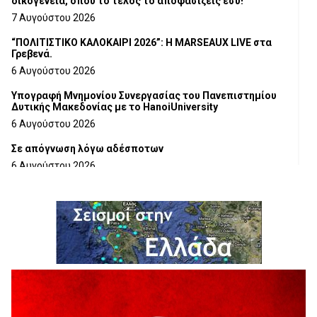
οικογένεια, όπου το τέλος το αποφασίζεις εσύ!
7 Αυγούστου 2026
“ΠΟΛΙΤΙΣΤΙΚΟ ΚΑΛΟΚΑΙΡΙ 2026”: Η MARSEAUX LIVE στα
Γρεβενά.
6 Αυγούστου 2026
Υπογραφή Μνημονίου Συνεργασίας του Πανεπιστημίου
Δυτικής Μακεδονίας με το HanoiUniversity
6 Αυγούστου 2026
Σε απόγνωση λόγω αδέσποτων
6 Αυγούστου 2026
ΔΙΑΚΟΠΗ ΗΛΕΚΤΡΙΚΟΥ ΡΕΥΜΑΤΟΣ
6 Αυγούστου 2026
Ολοκληρώνεται η ασφαλτόστρωση της οδού Περιβόλι –
Αβδέλλα
6 Αυγούστου 2026
H παραδοχή λαθών είναι (και) δύναμη
5 Αυγούστου 2026