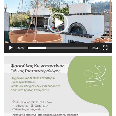
Αναπαραγωγής
Βίντεο
00:00
00:45