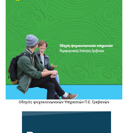
Οδηγός ψυχοκοινωνικών Υπηρεσιών Π.Ε. Γρεβενών