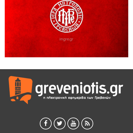
Ο ΑΝΔΡΕΑΣ ΑΣΛΑΝΙΔΗΣ ΣΥΝΕΧΙΖΕΙ ΣΤΟΝ ΠΡΩΤΕΑ
ΓΡΕΒΕΝΩΝ
5 Αυγούστου 2026
Ευχαριστήριο Εκπολιτιστικού Συλλόγου Ταξιάρχη προς κ.
Παρασχάκη Αθανάσιο
5 Αυγούστου 2026
Διακοπή υδροδότησης του Α΄ κλάδου ύδρευσης
5 Αυγούστου 2026
Η Marseaux στα Γρεβενά για μια μοναδική συναυλία
5 Αυγούστου 2026
Θερινό Σινεμά στο πλαίσιο του «Πολιτιστικού
Καλοκαιριού 2026» με την βραβευμένη ταινία «Μικρές
Ανάσες».
5 Αυγούστου 2026
Γρεβενά: Συνελήφθη 18χρονος αλλοδαπός, για κλοπή
εξοπλισμού γυμναστηρίου
5 Αυγούστου 2026