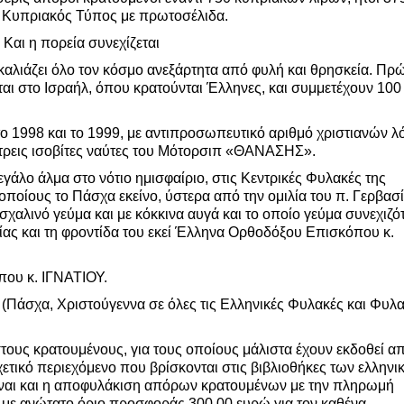
ς Κυπριακός Τύπος με πρωτοσέλιδα.
Και η πορεία συνεχίζεται
Αγκαλιάζει όλο τον κόσμο ανεξάρτητα από φυλή και θρησκεία. Πρ
αι στο Ισραήλ, όπου κρατούνται Έλληνες, και συμμετέχουν 100
ο 1998 και το 1999, με αντιπροσωπευτικό αριθμό χριστιανών 
 τρεις ισοβίτες ναύτες του Μότορσιπ «ΘΑΝΑΣΗΣ».
μεγάλο άλμα στο νότιο ημισφαίριο, στις Κεντρικές Φυλακές της
ποίους το Πάσχα εκείνο, ύστερα από την ομιλία του π. Γερβασί
αλινό γεύμα και με κόκκινα αυγά και το οποίο γεύμα συνεχιζό
ίας και τη φροντίδα του εκεί Έλληνα Ορθοδόξου Επισκόπου κ.
που κ. ΙΓΝΑΤΙΟΥ.
ο (Πάσχα, Χριστούγεννα σε όλες τις Ελληνικές Φυλακές και Φυλ
τους κρατουμένους, για τους οποίους μάλιστα έχουν εκδοθεί α
ετικό περιεχόμενο που βρίσκονται στις βιβλιοθήκες των ελληνι
είναι και η αποφυλάκιση απόρων κρατουμένων με την πληρωμή
, με ανώτατο όριο προσφοράς 300,00 ευρώ για τον καθένα.