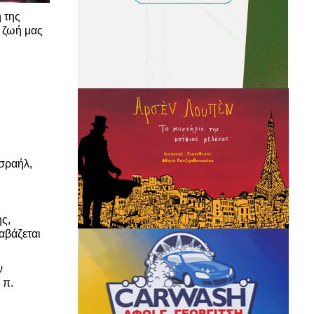
 της
 ζωή μας
Ισραήλ,
ης,
αβάζεται
ν
 π.