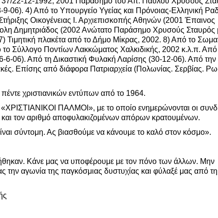
737/22-12-1992, 2001 Παράσημο του Απ. Παύλου Χρυσούς Στα
8-9-06). 4) Από το Υπουργείο Υγείας και Πρόνοιας-Ελληνική Ρα
ο Στήριξης Οικογένειας Ι. Αρχιεπισκοπής Αθηνών (2001 Έπαινος
όπολη Δημητριάδος (2002 Ανώτατο Παράσημο Χρυσούς Σταυρός 
7) Τιμητική πλακέτα από το Δήμο Μίκρας, 2002. 8) Από το Σωμα
 το Σύλλογο Ποντίων Λακκώματος Χαλκιδικής, 2002 κ.λ.π. Από
6-6-06). Από τη Δικαστική Φυλακή Λαρίσης (30-12-06). Από την
κές. Επίσης από διάφορα Πατριαρχεία (Πολωνίας. Σερβίας. Ρω
 πέντε χριστιανικών εντύπων από το 1964.
κό «ΧΡΙΣΤΙΑΝΙΚΟΙ ΠΑΛΜΟΙ», με το οποίο ενημερώνονται οι συν
τα και τον αριθμό αποφυλακιζομένων απόρων κρατουμένων.
ίναι σύντομη. Ας βιασθούμε να κάνουμε το καλό στον κόσμο».
ήθηκαν. Κάνε μας να υποφέρουμε με τον πόνο των άλλων. Μην
ας την αγωνία της παγκόσμιας δυστυχίας και φύλαξέ μας από τ
ξής