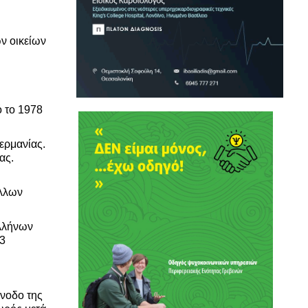
ν οικείων
ό το 1978
ερμανίας.
ας.
άλλων
Ελλήνων
33
ύνοδο της