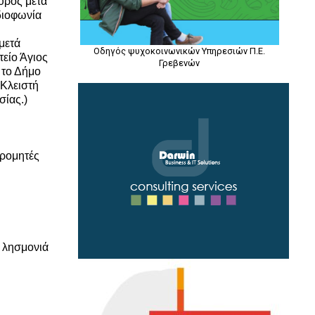
υρός μετά
διοφωνία
μετά
Οδηγός ψυχοκοινωνικών Υπηρεσιών Π.Ε.
τείο Άγιος
Γρεβενών
 το Δήμο
 Κλειστή
σίας.)
δρομητές
η λησμονιά