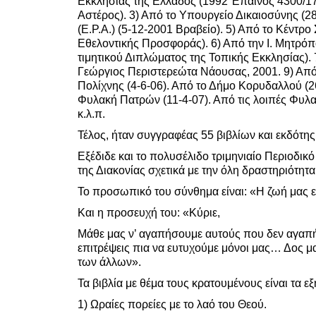
Εκκλησίας της Ελλάδος (1992 Έπαινος 4300/1
Αστέρος). 3) Από το Υπουργείο Δικαιοσύνης (2
(Ε.Ρ.Α.) (5-12-2001 Βραβείο). 5) Από το Κέντρ
Εθελοντικής Προσφοράς). 6) Από την Ι. Μητρ
τιμητικού Διπλώματος της Τοπικής Εκκλησίας). 
Γεώργιος Περιστερεώτα Νάουσας, 2001. 9) Από
Πολίχνης (4-6-06). Από το Δήμο Κορυδαλλού (2
Φυλακή Πατρών (11-4-07). Από τις λοιπές Φυλα
κ.λ.π.
Τέλος, ήταν συγγραφέας 55 βιβλίων και εκδότης
Εξέδιδε και το πολυσέλιδο τριμηνιαίο Περιοδι
της Διακονίας σχετικά με την όλη δραστηριότη
Το προσωπικό του σύνθημα είναι: «Η ζωή μας ε
Και η προσευχή του: «Κύριε,
Μάθε μας ν’ αγαπήσουμε αυτούς που δεν αγαπ
επιτρέψεις πια να ευτυχούμε μόνοι μας… Δος μ
των άλλων».
Τα βιβλία με θέμα τους κρατουμένους είναι τα ε
1) Ωραίες πορείες με το λαό του Θεού.