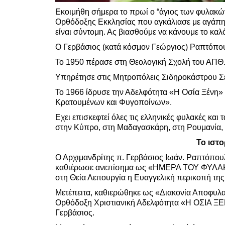
Εκοιμήθη σήμερα το πρωί ο “άγιος των φυλακώ
Ορθόδοξης Εκκλησίας που αγκάλιασε με αγάπη 
είναι σύντομη. Ας βιασθούμε να κάνουμε το καλ
Ο Γερβάσιος (κατά κόσμον Γεώργιος) Ραπτόπου
Το 1950 πέρασε στη Θεολογική Σχολή του ΑΠΘ
Υπηρέτησε στις Μητροπόλεις Σιδηροκάστρου Σ
Το 1966 ίδρυσε την Αδελφότητα «Η Οσία Ξένη
Κρατουμένων και Φυγοποίνων».
Εχει επισκεφτεί όλες τις ελληνικές φυλακές και
στην Κύπρο, στη Μαδαγασκάρη, στη Ρουμανία, 
Το ιστο
Ο Αρχιμανδρίτης π. Γερβάσιος Ιωάν. Ραπτόπου
καθιέρωσε ανεπίσημα ως «ΗΜΕΡΑ ΤΟΥ ΦΥΛΑΚΙΣ
στη Θεία Λειτουργία η Ευαγγελική περικοπή της
Μετέπειτα, καθιερώθηκε ως «Διακονία Αποφυλ
Ορθόδοξη Χριστιανική Αδελφότητα «Η ΟΣΙΑ ΞΕΝΗ
Γερβάσιος.