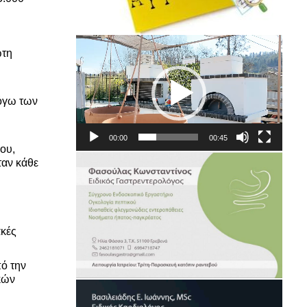
Πρόγραμμα
ώτη
Αναπαραγωγής
Βίντεο
λόγω των
00:00
00:45
ου,
ταν κάθε
ακές
πό την
κών