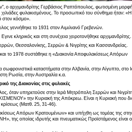
ν”, ο αρχιμανδρίτης Γερβάσιος Ραπτόπουλος, φωτισμένη μορφή
χιλιάδες φυλακισμένους. Το προσωπικό του σύνθημα ήταν: «Η
ό στον κόσμο».
λος γεννήθηκε το 1931 στον Αιμιλιανό Γρεβενών.
.
Εγινε κληρικός και στη συνέχεια χειροτονήθηκε αρχιμανδρίτης.
ερρών, Θεσσαλονίκης, Σερρών & Νιγρίτης και Κασσανδρείας.
» και το 1978 συστάθηκε η «Διακονία Αποφυλακίσεως Απόρων
 τα σωφρονιστικά καταστήματα στην Αλβανία, στην Αίγυπτο, στο 
στη Ρωσία, στην Αυστραλία κ.α.
ρικό της Διακονίας στις φυλακές
λος, όταν υπηρετούσε στην Ιερά Μητρόπολη Σερρών και Νιγρίτ
ΜΕΝΟΥ» την Κυριακή της Απόκρεω. Είναι η Κυριακή που δι
 κρίσεως (Ματθ. 25, 31-46).
ακίσεως Απόρων Κρατουμένων» και υπήχθη ως τομέας της στη
», της οποίας ιδρυτής και πνευματικώς Προϊστάμενος είναι ο