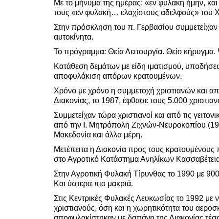
Με το μήνυμα της ημέρας: «εν φυλακή ήμην, και 
τους «εν φυλακή… ελαχίστους αδελφούς» του Χρ
Στην πρόσκληση του π. Γερβασίου συμμετείχαν 8
αυτοκίνητα.
Το πρόγραμμα: Θεία Λειτουργία. Θείο κήρυγμα
Κατάθεση δεμάτων με είδη ιματισμού, υποδήσε
αποφυλάκιση απόρων κρατουμένων.
Χρόνο με χρόνο η συμμετοχή χριστιανών και απ
Διακονίας, το 1987, έφθασε τους 5.000 χριστιαν
Συμμετείχαν τώρα χριστιανοί και από τις γειτον
από την Ι. Μητρόπολη Ζιχνών-Νευροκοπίου (19
Μακεδονία και άλλα μέρη.
Μετέπειτα η Διακονία προς τους κρατουμένους 
στο Αγροτικό Κατάστημα Ανηλίκων Κασσαβέτειας
Στην Αγροτική Φυλακή Τίρυνθας το 1990 με 900
Και ύστερα πιο μακριά.
Στις Κεντρικές Φυλακές Λευκωσίας το 1992 μ
χριστιανούς, όση και η χωρητικότητα του αερο
αποφυλακίστηκαν με δαπάνη της Διακονίας τέσσ