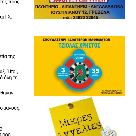
άπης προς
ι Ι.Χ.
τία της
υξ. Ήτοι,
ό όλη τη
ήθηκαν
στιανούς.
2,
5.000