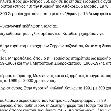
ήλθετε προς με» (στίχος 36), άρχισε τις ετήσιες εξορμήσεις αγ
ιστού (στίχος 40) την Κυριακή της Απόκρεω, 5 Μαρτίου 1978.
00 Σερραίοι χριστιανοί, που μετακινήθηκαν με 15 Λεωφορεία κα
. Ψυχαγωγική εκδήλωση νεολαίας.
ως, καθαριότητας, γλυκισμάτων κ.α. Κατάθεση χρημάτων για
ό την ευρύτερη περιοχή των Σερρών αυξανόταν, ώστε στη δεκαε
ούς.
ικές Ι. Μητροπόλεις, όπου ο π. Γερβάσιος υπηρέτησε ως ιεροκήρ
59-1966) και την Ι. Μητρόπολη Σιδηροκάστρου (1966-1974), απ
πέρασε τα όρια της Μακεδονίας και οι εξορμήσεις πραγματοποι
 το 1989 με 3.000 χριστιανούς.
 χριστιανούς. Στην Αγροτική Φυλακή Χανίων το 1991 με 300 χρι
ε ναυλωμένο αεροσκάφος των Κυπριακών Αερογραμμών με 99
σκάφους, όπου αυθημερόν, τη Δεύτερη ημέρα του Πάσχα του 199
ερις άποροι κρατούμενοι έναντι 750 κυπριακών λιρών, ήτοι 37