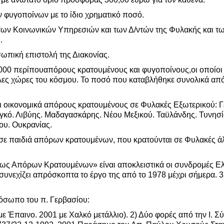
ν φυγοποίνων με το ίδιο χρηματικό ποσό.
 των Κοινωνικών Υπηρεσιών και των Δ/ντών της Φυλακής και τω
.
σωπική επιστολή της Διακονίας.
4.000 περίπουαπόρους κρατουμένους και φυγοποίνους,οι οποίοι
λλες χώρες του κόσμου. Το ποσό που καταβλήθηκε συνολικά απ
ει οικονομικά απόρους κρατουμένους σε Φυλακές Εξωτερικού: Γ
Κογκό. Λιβύης. Μαδαγασκάρης. Νέου Μεξικού. Ταϋλάνδης. Τυνησί
ου. Ουκρανίας.
 σε παιδιά απόρων κρατουμένων, που κρατούνται σε Φυλακές 
σεως Απόρων Κρατουμένων» είναι αποκλειστικά οι συνδρομές 
συνεχίζει απρόσκοπτα το έργο της από το 1978 μέχρι σήμερα. 
πρόσωπο του π. Γερβασίου:
ε Έπαινο. 2001 με Χαλκό μετάλλιο). 2) Δύο φορές από την Ι. Σ