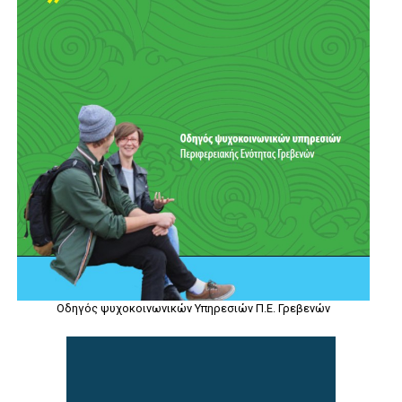
Οδηγός ψυχοκοινωνικών Υπηρεσιών Π.Ε. Γρεβενών