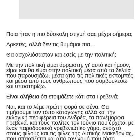
Ποια ήταν η πιο δύσκολη στιγµή σας µέχρι σήµερα;
Αρκετές, αλλά δεν τις θυµάµαι πια…
Θα ασχολιόσασταν και εσείς µε την πολιτική;
Με την πολιτική είµαι άρρωστη, γι’ αυτό και ήµουν,
είµαι και θα είµαι στην πολιτική µέσα από τα δελτία
που παρουσιάζω, µέσα από τις πολιτικές εκποµπές
και µέσα από τους ανθρώπους που συµβουλεύω
και υποστηρίζω.
Είναι αλήθεια ότι ετοιµάζετε κάτι στα Γρεβενά;
Ναι, και το λέµε πρώτη φορά σε σένα. Θα
τιµήσουµε τον τόπο καταγωγής αλλά και την
εκλογική περιφέρεια του Ανδρέα, τα πανέµορφα
Γρεβενά, και τους πολίτες τον Ιούνιο που έρχεται µε
έναν παραδοσιακό γρεβενιώτικο γάµο, ανοιχτό
στους φίλους και τις φίλες της ∆υτικής Μακεδονίας,
που απαρτίζεται και από τον νοµό που τόσο