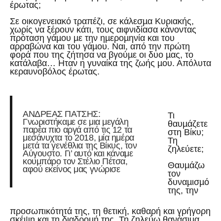
έρωτας;
Σε οικογενειακό τραπέζι, σε κάλεσµα Κυριακής,
χωρίς να ξέρουν κάτι, τους αιφνιδίασα κάνοντας
πρόταση γάµου µε την ηµεροµηνία και του
αρραβώνα και του γάµου. Ναι, από την πρώτη
φορά που της ζήτησα να βγούµε οι δυο µας, το
κατάλαβα… Ηταν η γυναίκα της ζωής µου. Απόλυτα
κεραυνοβόλος έρωτας.
ΑΝΔΡΕΑΣ ΠΑΤΣΗΣ:
Τι
Γνωριστήκαμε σε μια μεγάλη
θαυµάζετε
παρέα πιο αργά από τις 12 τα
στη Βίκυ;
μεσάνυχτα το 2018, μία ημέρα
Τη
μετά τα γενέθλια της Βίκυς, τον
ζηλεύετε;
Αύγουστο. Γι’ αυτό και κάναμε
κουμπάρο τον Στέλιο Πέτσα,
Θαυµάζω
αφού εκείνος μας γνώρισε
τον
δυναµισµό
της, την
προσωπικότητά της, τη θετική, καθαρή και γρήγορη
σκέψη και τη διαδροµή της. Τη ζηλεύω θανάσιµα.