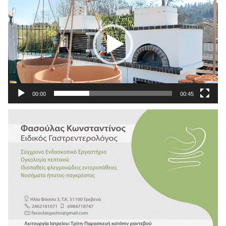
Αναπαραγωγής
Βίντεο
00:00
00:45