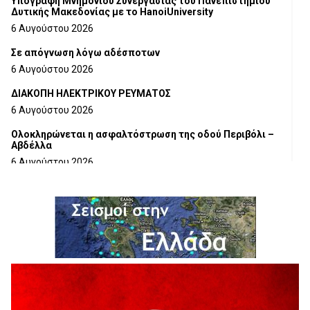
Υπογραφή Μνημονίου Συνεργασίας του Πανεπιστημίου
Δυτικής Μακεδονίας με το HanoiUniversity
6 Αυγούστου 2026
Σε απόγνωση λόγω αδέσποτων
6 Αυγούστου 2026
ΔΙΑΚΟΠΗ ΗΛΕΚΤΡΙΚΟΥ ΡΕΥΜΑΤΟΣ
6 Αυγούστου 2026
Ολοκληρώνεται η ασφαλτόστρωση της οδού Περιβόλι –
Αβδέλλα
6 Αυγούστου 2026
H παραδοχή λαθών είναι (και) δύναμη
5 Αυγούστου 2026
Ο ΑΝΔΡΕΑΣ ΑΣΛΑΝΙΔΗΣ ΣΥΝΕΧΙΖΕΙ ΣΤΟΝ ΠΡΩΤΕΑ
ΓΡΕΒΕΝΩΝ
5 Αυγούστου 2026
Ευχαριστήριο Εκπολιτιστικού Συλλόγου Ταξιάρχη προς κ.
Παρασχάκη Αθανάσιο
5 Αυγούστου 2026