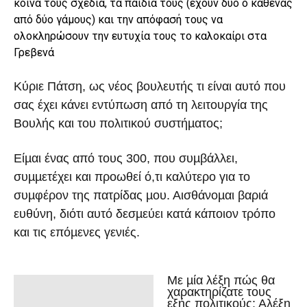
κοινά τους σχέδια, τα παιδιά τους (έχουν δύο ο καθένας
από δύο γάµους) και την απόφασή τους να
ολοκληρώσουν την ευτυχία τους το καλοκαίρι στα
Γρεβενά
Κύριε Πάτση, ως νέος βουλευτής τι είναι αυτό που
σας έχει κάνει εντύπωση από τη λειτουργία της
Βουλής και του πολιτικού συστήµατος;
Είµαι ένας από τους 300, που συµβάλλει,
συµµετέχει και προωθεί ό,τι καλύτερο για το
συµφέρον της πατρίδας µου. Αισθάνοµαι βαριά
ευθύνη, διότι αυτό δεσµεύει κατά κάποιον τρόπο
και τις επόµενες γενιές.
Με µία λέξη πώς θα
χαρακτηρίζατε τους
εξής πολιτικούς: Αλέξη