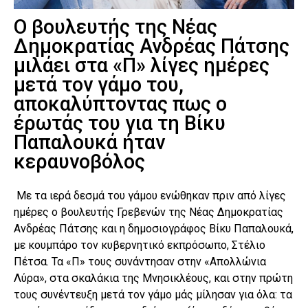
Ο βουλευτής της Νέας
∆ηµοκρατίας Ανδρέας Πάτσης
µιλάει στα «Π» λίγες ηµέρες
µετά τον γάµο του,
αποκαλύπτοντας πως ο
έρωτάς του για τη Βίκυ
Παπαλουκά ήταν
κεραυνοβόλος
Με τα ιερά δεσµά του γάµου ενώθηκαν πριν από λίγες
ηµέρες ο βουλευτής Γρεβενών της Νέας ∆ηµοκρατίας
Ανδρέας Πάτσης και η δηµοσιογράφος Βίκυ Παπαλουκά,
µε κουµπάρο τον κυβερνητικό εκπρόσωπο, Στέλιο
Πέτσα. Τα «Π» τους συνάντησαν στην «Απολλώνια
Λύρα», στα σκαλάκια της Μνησικλέους, και στην πρώτη
τους συνέντευξη µετά τον γάµο µάς µίλησαν για όλα: τα