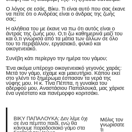
Ο λόγος σε εσάς, Βίκυ. Τι είναι αυτό που σας έκανε
να πείτε ότι ο Ανδρέας είναι ο άνδρας της ζωής
σας;
Η αλήθεια του µε έκανε να πω ότι αυτός είναι ο
άντρας της ζωής µου. Ο,τι ζω καθηµερινά µαζί του
και ό,τι γνώρισα από τα µάτια των άλλων σε όλο
του το περιβάλλον, εργασιακό, φιλικό και
οικογενειακό.
Συνέβη κάτι περίεργο την ηµέρα του γάµου;
Ένα ακόµα υπέροχο οικογενειακό γεγονός χαράς:
Μετά τον γάµο, είχαµε και µαιευτήριο. Κάπου εκεί
στο γλέντι το ξηµέρωµα έσπασαν τα νερά της
νύφης µου. Η κ. Τίνα Πέππα, η γυναίκα του
αδερφού µου, Αναστάσιου Παπαλουκά, µας χάρισε
ένα υγιέστατο και πανέµορφο κοριτσάκι.
ΒΙΚΥ ΠΑΠΑΛΟΥΚΑ: Δεν λέμε όχι
Μόλις τον
σε ένα πέμπτο παιδί, ενώ θα
γνωρίσατε
κάνουμε παραδοσιακό γάμο στα
τι