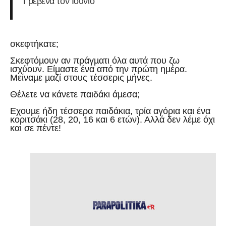
Γρεβενά τον Ιούνιο
σκεφτήκατε;
Σκεφτόµουν αν πράγµατι όλα αυτά που ζω
ισχύουν. Είµαστε ένα από την πρώτη ηµέρα.
Μείναµε µαζί στους τέσσερις µήνες.
Θέλετε να κάνετε παιδάκι άµεσα;
Εχουµε ήδη τέσσερα παιδάκια, τρία αγόρια και ένα
κοριτσάκι (28, 20, 16 και 6 ετών). Αλλά δεν λέµε όχι
και σε πέντε!