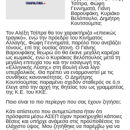
Τσίπρα, Φώφη
Γεννηµατά, Γιάνη
Βαρουφάκη, Κυριάκο
Βελόπουλο, ∆ηµήτρη
Κουτσούµπα;
Τον Αλέξη Τσίπρα θα τον χαρακτήριζα «επιεικώς
τραγικό», ενώ την πρόεδρο του Κινήµατος
Αλλαγής, Φώφη Γεννηµατά, παρόλο που ανεβάζει
τόνους, επί της ουσίας άτονη. Ο Γιάνης
Βαρουφάκης θεωρώ ότι θα έκανε µεγάλη καριέρα
ως κωµικός, ενώ ο Κυριάκος Βελόπουλος µετά τη
µεγάλη επιτυχία του και την εισαγωγή της
«Ελληνικής Λύσης» στη Βουλή είναι λίγο
υπερβολικός. Θα πρέπει να εναρµονιστεί µε τις
συνθήκες κανονικότητας. Ο ∆ηµήτρης
Κουτσούµπας παραµένει σχεδόν σταθερός σε ό,τι
έλεγε από την αρχή της θητείας του ως γραµµατέας
της Κ.Ε. του ΚΚΕ.
Ποιο είναι το πιο περίεργο που σας έχουν ζητήσει;
Κάτι απίστευτο που αντιµετώπισα ήταν ότι
πρόσφατα µέσω ΑΣΕΠ είχαν προκηρυχθεί κάποιες
θέσεις και υπήρχε ανάµεσα στις προϋποθέσεις το
ελάχιστο ύψος. Μου ζητήθηκε να παρέµβω για να