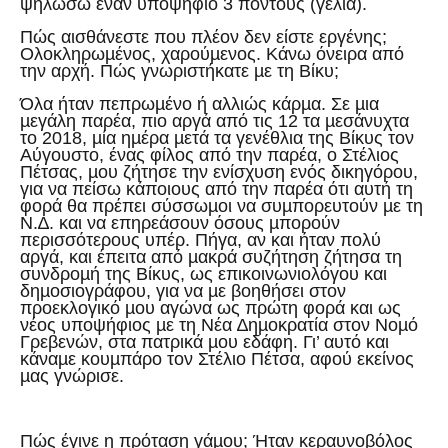
ψηλώσω έναν υποψήφιο 3 πόντους (γέλια).
Πώς αισθάνεστε που πλέον δεν είστε εργένης;
Ολοκληρωµένος, χαρούµενος. Κάνω όνειρα από
την αρχή. Πώς γνωριστήκατε µε τη Βίκυ;
Όλα ήταν πεπρωµένο ή αλλιώς κάρµα. Σε µια
µεγάλη παρέα, πιο αργά από τις 12 τα µεσάνυχτα
το 2018, µία ηµέρα µετά τα γενέθλια της Βίκυς τον
Αύγουστο, ένας φίλος από την παρέα, ο Στέλιος
Πέτσας, µου ζήτησε την ενίσχυση ενός δικηγόρου,
για να πείσω κάποιους από την παρέα ότι αυτή τη
φορά θα πρέπει σύσσωµοι να συµπορευτούν µε τη
Ν.∆. και να επηρεάσουν όσους µπορούν
περισσότερους υπέρ. Πήγα, αν και ήταν πολύ
αργά, και έπειτα από µακρά συζήτηση ζήτησα τη
συνδροµή της Βίκυς, ως επικοινωνιολόγου και
δηµοσιογράφου, για να µε βοηθήσει στον
προεκλογικό µου αγώνα ως πρώτη φορά και ως
νέος υποψήφιος µε τη Νέα ∆ηµοκρατία στον Νοµό
Γρεβενών, στα πατρικά µου εδάφη. Γι’ αυτό και
κάναµε κουµπάρο τον Στέλιο Πέτσα, αφού εκείνος
µας γνώρισε.
Πώς έγινε η πρόταση γάµου; Ήταν κεραυνοβόλος