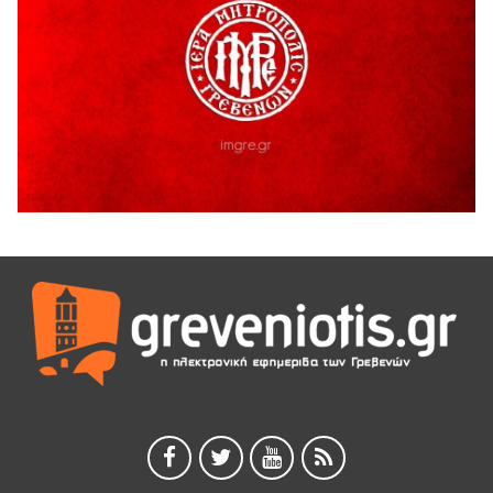
Διακοπή υδροδότησης του Α΄ κλάδου ύδρευσης
5 Αυγούστου 2026
Η Marseaux στα Γρεβενά για μια μοναδική συναυλία
5 Αυγούστου 2026
Θερινό Σινεμά στο πλαίσιο του «Πολιτιστικού
Καλοκαιριού 2026» με την βραβευμένη ταινία «Μικρές
Ανάσες».
5 Αυγούστου 2026
Γρεβενά: Συνελήφθη 18χρονος αλλοδαπός, για κλοπή
εξοπλισμού γυμναστηρίου
5 Αυγούστου 2026
ΑΗ ΛΑΟΣ | 5 Αυγούστου | Υπαίθριο Θέατρο “Καστράκι”,
Γρεβενά
5 Αυγούστου 2026
41η Γιορτή Κρασιού στο Τρίκωμο – «Γιορτή Παράδοσης»
5 Αυγούστου 2026