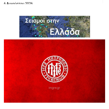
6 Αυγούστου 2026
Ολοκληρώνεται η ασφαλτόστρωση της οδού Περιβόλι –
Αβδέλλα
6 Αυγούστου 2026
H παραδοχή λαθών είναι (και) δύναμη
5 Αυγούστου 2026
Ο ΑΝΔΡΕΑΣ ΑΣΛΑΝΙΔΗΣ ΣΥΝΕΧΙΖΕΙ ΣΤΟΝ ΠΡΩΤΕΑ
ΓΡΕΒΕΝΩΝ
5 Αυγούστου 2026
Ευχαριστήριο Εκπολιτιστικού Συλλόγου Ταξιάρχη προς κ.
Παρασχάκη Αθανάσιο
5 Αυγούστου 2026
Διακοπή υδροδότησης του Α΄ κλάδου ύδρευσης
5 Αυγούστου 2026
Η Marseaux στα Γρεβενά για μια μοναδική συναυλία
5 Αυγούστου 2026