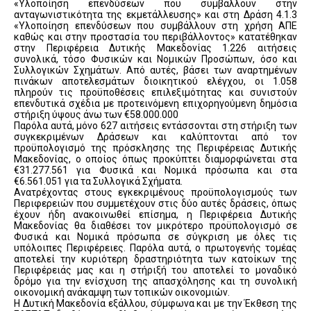
«Υλοποίηση επενδύσεων που συμβάλλουν στην
ανταγωνιστικότητα της εκμετάλλευσης» και στη Δράση 4.1.3
«Υλοποίηση επενδύσεων που συμβάλλουν στη χρήση ΑΠΕ
καθώς και στην προστασία του περιβάλλοντος» κατατέθηκαν
στην Περιφέρεια Δυτικής Μακεδονίας 1.226 αιτήσεις
συνολικά, τόσο Φυσικών και Νομικών Προσώπων, όσο και
Συλλογικών Σχημάτων. Από αυτές, βάσει των αναρτημένων
πινάκων αποτελεσμάτων διοικητικού ελέγχου, οι 1.058
πληρούν τις προϋποθέσεις επιλεξιμότητας και συνιστούν
επενδυτικά σχέδια με προτεινόμενη επιχορηγούμενη δημόσια
στήριξη ύψους άνω των €58.000.000
Παρόλα αυτά, μόνο 627 αιτήσεις εντάσσονται στη στήριξη των
συγκεκριμένων Δράσεων και καλύπτονται από τον
προϋπολογισμό της πρόσκλησης της Περιφέρειας Δυτικής
Μακεδονίας, ο οποίος όπως προκύπτει διαμορφώνεται στα
€31.277.561 για Φυσικά και Νομικά πρόσωπα και στα
€6.561.051 για τα Συλλογικά Σχήματα.
Ανατρέχοντας στους εγκεκριμένους προϋπολογισμούς των
Περιφερειών που συμμετέχουν στις δύο αυτές δράσεις, όπως
έχουν ήδη ανακοινωθεί επίσημα, η Περιφέρεια Δυτικής
Μακεδονίας θα διαθέσει τον μικρότερο προϋπολογισμό σε
Φυσικά και Νομικά πρόσωπα σε σύγκριση με όλες τις
υπόλοιπες Περιφέρειες. Παρόλα αυτά, ο πρωτογενής τομέας
αποτελεί την κυριότερη δραστηριότητα των κατοίκων της
Περιφέρειάς μας και η στήριξή του αποτελεί το μοναδικό
δρόμο για την ενίσχυση της απασχόλησης και τη συνολική
οικονομική ανάκαμψη των τοπικών οικονομιών.
Η Δυτική Μακεδονία εξάλλου, σύμφωνα και με την Έκθεση της