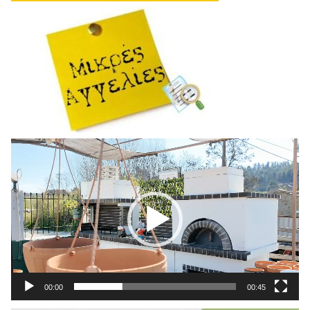
Πρόγραμμα
Αναπαραγωγής
Βίντεο
00:00
00:45