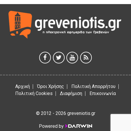
Θερινό Σινεμά στο πλαίσιο του «Πολιτιστικού
Καλοκαιριού 2026» με την βραβευμένη ταινία «Μικρές
Ανάσες».
5 Αυγούστου 2026
Γρεβενά: Συνελήφθη 18χρονος αλλοδαπός, για κλοπή
εξοπλισμού γυμναστηρίου
5 Αυγούστου 2026
ΑΗ ΛΑΟΣ | 5 Αυγούστου | Υπαίθριο Θέατρο “Καστράκι”,
Γρεβενά
5 Αυγούστου 2026
Αρχική
Όροι Χρήσης
Πολιτική Απορρήτου
Πολιτική Cookies
Διαφήμιση
Επικοινωνία
© 2012 - 2026 greveniotis.gr
Powered by