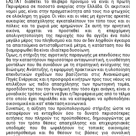
ΕΛΣΤΑΤ διαθέτει το θλιβερό προνόμιο να είναι η πρώτη
Περιφέρεια σε ποσοστό ανεργίας στην Ελλάδα. Οι ακριτικοί
νομοί μας, είναι στην πραγματικότητα από τους πιο φτωχούς
σε ολόκληρη τη χώρα. Οι νέοι και οι νέες μη έχοντας αρκετές
ευκαιρίες απασχόλησης εγκαταλείπουν τον τόπο τους και οι
πόλεις και τα χωριά μας ερημώνουν. Σε αυτή την αρνητική
εικόνα, έρχεται να προστεθεί και η επερχόμενη
απολιγνητοποίηση της περιοχής που θα αγγίξει ένα πολύ
μεγάλο μέρος του πληθυσμού και που αν δεν ληφθούν έγκαιρα
τα απαιτούμενα αντισταθμιστικά μέτρα, η κατάσταση που θα
διαμορφωθεί θα είναι ιδιαίτερα δυσοίωνη.
Όμως, η στήριξη της αγροτικής παραγωγής με επενδύσεις που
θα την καταστήσουν περισσότερο ανταγωνιστική, η υιοθέτηση
μοντέλων που θα συνάδουν με τη στρατηγική ενίσχυσης της
Βιώσιμης Ανάπτυξης, η εφαρμογή πρακτικών και η υλοποίηση
επενδυτικών σχεδίων που βασίζονται στις Ανανεώσιμες
Πηγές Ενέργειας και η προσφορά κινήτρων προς τους νέους να
επιλέξουν ως πεδίο απασχόλησης των πρωτογενή τομέα,
προσδίδοντας του την δυναμική που τόσο έχει ανάγκη, είναι ο
μοναδικός τρόπος ώστε να βγει η Περιφέρεια μας από το τέλμα
στο οποίο έχει περιέλθει και να καταφέρει να ορθοποδήσει
οικονομικά και κατ’ επέκταση κοινωνικά.
Συνεπώς, η αύξηση του προϋπολογισμού στήριξης ώστε να
καταφέρουν να ενταχθούν όσο το δυνατό περισσότερες
αιτήσεις που πληρούν τις προϋποθέσεις, δημιουργώντας με
αυτό τον τρόπο θέσεις απασχόλησης και επιχειρησιακές
υποδομές που θα ωφελήσουν τις τοπικές οικονομίες
μεσοπρόθεσμα και θα θέσουν τις βάσεις για συνολική