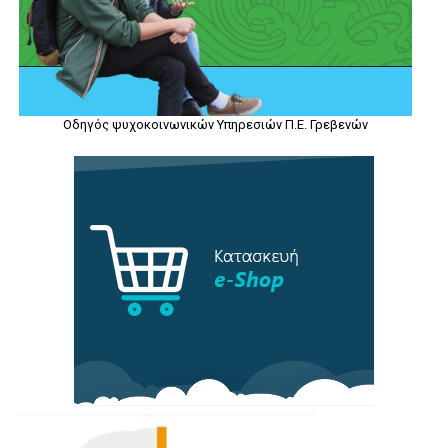
Οδηγός ψυχοκοινωνικών Υπηρεσιών Π.Ε. Γρεβενών