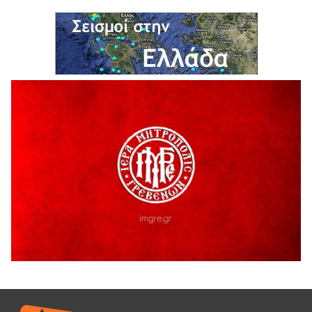
ΔΙΑΚΟΠΗ ΗΛΕΚΤΡΙΚΟΥ ΡΕΥΜΑΤΟΣ
6 Αυγούστου 2026
Ολοκληρώνεται η ασφαλτόστρωση της οδού Περιβόλι –
Αβδέλλα
6 Αυγούστου 2026
H παραδοχή λαθών είναι (και) δύναμη
5 Αυγούστου 2026
Ο ΑΝΔΡΕΑΣ ΑΣΛΑΝΙΔΗΣ ΣΥΝΕΧΙΖΕΙ ΣΤΟΝ ΠΡΩΤΕΑ
ΓΡΕΒΕΝΩΝ
5 Αυγούστου 2026
Ευχαριστήριο Εκπολιτιστικού Συλλόγου Ταξιάρχη προς κ.
Παρασχάκη Αθανάσιο
5 Αυγούστου 2026
Διακοπή υδροδότησης του Α΄ κλάδου ύδρευσης
5 Αυγούστου 2026
Η Marseaux στα Γρεβενά για μια μοναδική συναυλία
5 Αυγούστου 2026