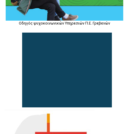
Οδηγός ψυχοκοινωνικών Υπηρεσιών Π.Ε. Γρεβενών