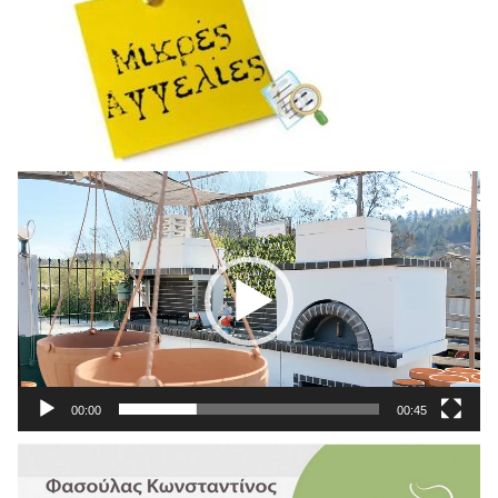
Πρόγραμμα
Αναπαραγωγής
Βίντεο
00:00
00:45