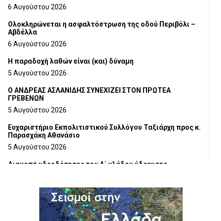
6 Αυγούστου 2026
Ολοκληρώνεται η ασφαλτόστρωση της οδού Περιβόλι –
Αβδέλλα
6 Αυγούστου 2026
H παραδοχή λαθών είναι (και) δύναμη
5 Αυγούστου 2026
Ο ΑΝΔΡΕΑΣ ΑΣΛΑΝΙΔΗΣ ΣΥΝΕΧΙΖΕΙ ΣΤΟΝ ΠΡΩΤΕΑ
ΓΡΕΒΕΝΩΝ
5 Αυγούστου 2026
Ευχαριστήριο Εκπολιτιστικού Συλλόγου Ταξιάρχη προς κ.
Παρασχάκη Αθανάσιο
5 Αυγούστου 2026
Διακοπή υδροδότησης του Α΄ κλάδου ύδρευσης
5 Αυγούστου 2026
Η Marseaux στα Γρεβενά για μια μοναδική συναυλία
5 Αυγούστου 2026