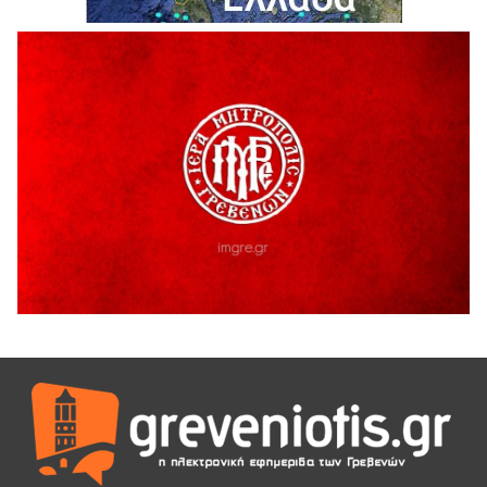
Θερινό Σινεμά στο πλαίσιο του «Πολιτιστικού
Καλοκαιριού 2026» με την βραβευμένη ταινία «Μικρές
Ανάσες».
5 Αυγούστου 2026
Γρεβενά: Συνελήφθη 18χρονος αλλοδαπός, για κλοπή
εξοπλισμού γυμναστηρίου
5 Αυγούστου 2026
ΑΗ ΛΑΟΣ | 5 Αυγούστου | Υπαίθριο Θέατρο “Καστράκι”,
Γρεβενά
5 Αυγούστου 2026
41η Γιορτή Κρασιού στο Τρίκωμο – «Γιορτή Παράδοσης»
5 Αυγούστου 2026
ΜΟΡΙΟΔΟΤΟΥΜΕΝΑ ΣΕΜΙΝΑΡΙΑ ΑΠΟ ΤΟ ΠΑΝΕΠΙΣΤΗΜΙΟ
ΠΕΙΡΑΙΑ
5 Αυγούστου 2026
ΕΥΧΑΡΙΣΤΙΕΣ Φυσιολατρικού Συλλόγου Γρεβενών
4 Αυγούστου 2026
Έκτακτη χρηματοδότηση 400.000€ για επιπλέον εργασίες