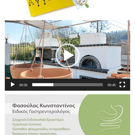
Πρόγραμμα
Αναπαραγωγής
Βίντεο
00:00
00:45