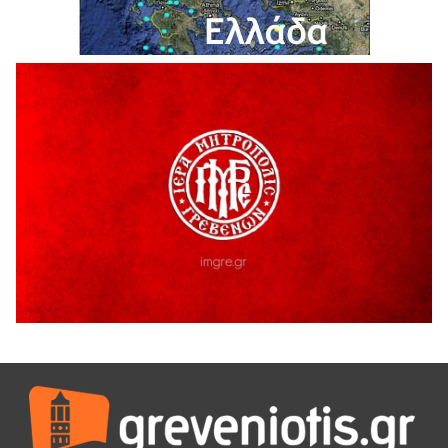
H παραδοχή λαθών είναι (και) δύναμη
5 Αυγούστου 2026
Ο ΑΝΔΡΕΑΣ ΑΣΛΑΝΙΔΗΣ ΣΥΝΕΧΙΖΕΙ ΣΤΟΝ ΠΡΩΤΕΑ
ΓΡΕΒΕΝΩΝ
5 Αυγούστου 2026
Ευχαριστήριο Εκπολιτιστικού Συλλόγου Ταξιάρχη προς κ.
Παρασχάκη Αθανάσιο
5 Αυγούστου 2026
Διακοπή υδροδότησης του Α΄ κλάδου ύδρευσης
5 Αυγούστου 2026
Η Marseaux στα Γρεβενά για μια μοναδική συναυλία
5 Αυγούστου 2026
Θερινό Σινεμά στο πλαίσιο του «Πολιτιστικού
Καλοκαιριού 2026» με την βραβευμένη ταινία «Μικρές
Ανάσες».
5 Αυγούστου 2026
Γρεβενά: Συνελήφθη 18χρονος αλλοδαπός, για κλοπή