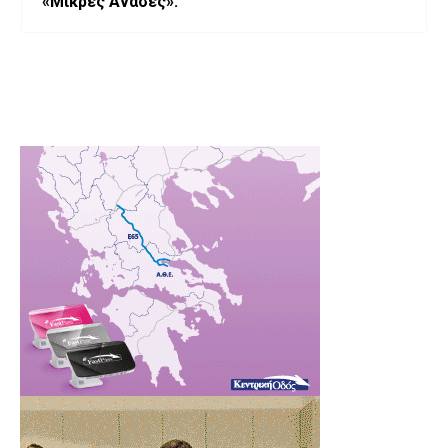
«Μικρές Ανάσες».