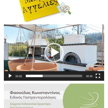
Πρόγραμμα
Αναπαραγωγής
Βίντεο
00:00
00:45