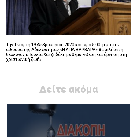
Την Τετάρτη 19 Φεβρουαρίου 2020 και ώρα 5.00΄ μ.μ. στην
αίθουσα της Αδελφότητας «Η ΑΓΙΑ ΒΑΡΒΑΡΑ» θα μιλήσει η
θεολόγος κ. Ιουλία Χατζηδάκη με θέμα: «Θέση και άρνηση στη
χριστιανική ζωή».
Δείτε ακόμα