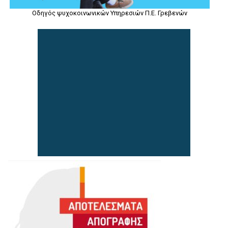
Οδηγός ψυχοκοινωνικών Υπηρεσιών Π.Ε. Γρεβενών