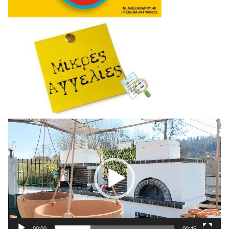
Πρόγραμμα
Αναπαραγωγής
Βίντεο
00:00
00:45