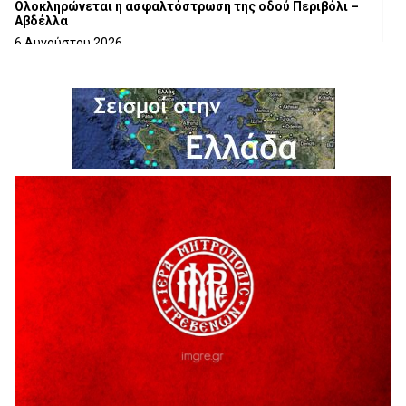
Ολοκληρώνεται η ασφαλτόστρωση της οδού Περιβόλι –
Αβδέλλα
6 Αυγούστου 2026
H παραδοχή λαθών είναι (και) δύναμη
5 Αυγούστου 2026
Ο ΑΝΔΡΕΑΣ ΑΣΛΑΝΙΔΗΣ ΣΥΝΕΧΙΖΕΙ ΣΤΟΝ ΠΡΩΤΕΑ
ΓΡΕΒΕΝΩΝ
5 Αυγούστου 2026
Ευχαριστήριο Εκπολιτιστικού Συλλόγου Ταξιάρχη προς κ.
Παρασχάκη Αθανάσιο
5 Αυγούστου 2026
Διακοπή υδροδότησης του Α΄ κλάδου ύδρευσης
5 Αυγούστου 2026
Η Marseaux στα Γρεβενά για μια μοναδική συναυλία
5 Αυγούστου 2026
Θερινό Σινεμά στο πλαίσιο του «Πολιτιστικού
Καλοκαιριού 2026» με την βραβευμένη ταινία «Μικρές
Ανάσες».