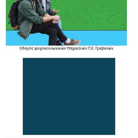
Οδηγός ψυχοκοινωνικών Υπηρεσιών Π.Ε. Γρεβενών