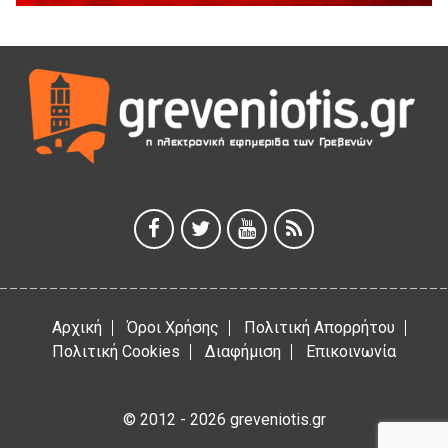
5 Αυγούστου 2026
Γρεβενά: Συνελήφθη 18χρονος αλλοδαπός, για κλοπή
εξοπλισμού γυμναστηρίου
5 Αυγούστου 2026
ΑΗ ΛΑΟΣ | 5 Αυγούστου | Υπαίθριο Θέατρο “Καστράκι”,
Γρεβενά
5 Αυγούστου 2026
41η Γιορτή Κρασιού στο Τρίκωμο – «Γιορτή Παράδοσης»
5 Αυγούστου 2026
Αρχική
Όροι Χρήσης
Πολιτική Απορρήτου
Πολιτική Cookies
Διαφήμιση
Επικοινωνία
© 2012 - 2026 greveniotis.gr