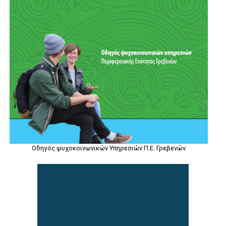
Οδηγός ψυχοκοινωνικών Υπηρεσιών Π.Ε. Γρεβενών