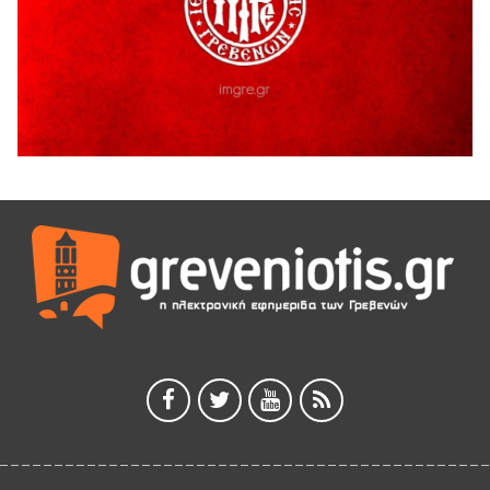
ΑΗ ΛΑΟΣ | 5 Αυγούστου | Υπαίθριο Θέατρο “Καστράκι”,
Γρεβενά
5 Αυγούστου 2026
41η Γιορτή Κρασιού στο Τρίκωμο – «Γιορτή Παράδοσης»
5 Αυγούστου 2026
ΜΟΡΙΟΔΟΤΟΥΜΕΝΑ ΣΕΜΙΝΑΡΙΑ ΑΠΟ ΤΟ ΠΑΝΕΠΙΣΤΗΜΙΟ
ΠΕΙΡΑΙΑ
5 Αυγούστου 2026
ΕΥΧΑΡΙΣΤΙΕΣ Φυσιολατρικού Συλλόγου Γρεβενών
4 Αυγούστου 2026
Έκτακτη χρηματοδότηση 400.000€ για επιπλέον εργασίες
στο Δημοτικό Στάδιο Γρεβενών «Μίλτος Τεντόγλου»
4 Αυγούστου 2026