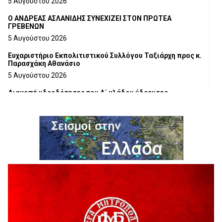
5 Αυγούστου 2026
Ο ΑΝΔΡΕΑΣ ΑΣΛΑΝΙΔΗΣ ΣΥΝΕΧΙΖΕΙ ΣΤΟΝ ΠΡΩΤΕΑ
ΓΡΕΒΕΝΩΝ
5 Αυγούστου 2026
Ευχαριστήριο Εκπολιτιστικού Συλλόγου Ταξιάρχη προς κ.
Παρασχάκη Αθανάσιο
5 Αυγούστου 2026
Διακοπή υδροδότησης του Α΄ κλάδου ύδρευσης
5 Αυγούστου 2026
Η Marseaux στα Γρεβενά για μια μοναδική συναυλία
5 Αυγούστου 2026
Θερινό Σινεμά στο πλαίσιο του «Πολιτιστικού
Καλοκαιριού 2026» με την βραβευμένη ταινία «Μικρές
Ανάσες».
5 Αυγούστου 2026
Γρεβενά: Συνελήφθη 18χρονος αλλοδαπός, για κλοπή
εξοπλισμού γυμναστηρίου
5 Αυγούστου 2026