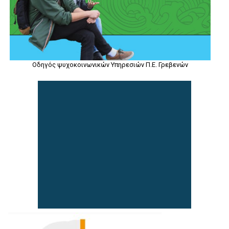
Οδηγός ψυχοκοινωνικών Υπηρεσιών Π.Ε. Γρεβενών