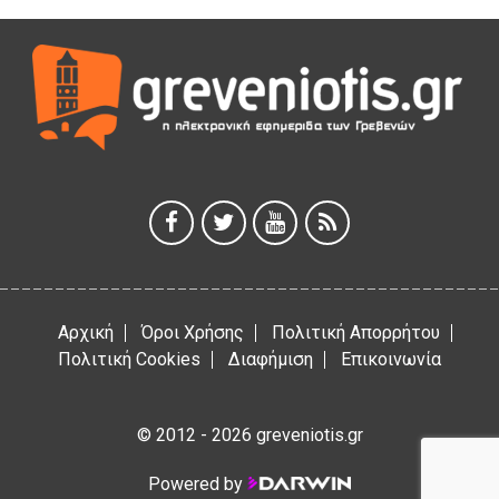
Η Marseaux στα Γρεβενά για μια μοναδική συναυλία
5 Αυγούστου 2026
Θερινό Σινεμά στο πλαίσιο του «Πολιτιστικού
Καλοκαιριού 2026» με την βραβευμένη ταινία «Μικρές
Ανάσες».
5 Αυγούστου 2026
Γρεβενά: Συνελήφθη 18χρονος αλλοδαπός, για κλοπή
εξοπλισμού γυμναστηρίου
5 Αυγούστου 2026
Αρχική
Όροι Χρήσης
Πολιτική Απορρήτου
Πολιτική Cookies
Διαφήμιση
Επικοινωνία
© 2012 - 2026 greveniotis.gr
Powered by