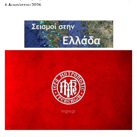
6 Αυγούστου 2026
ΔΙΑΚΟΠΗ ΗΛΕΚΤΡΙΚΟΥ ΡΕΥΜΑΤΟΣ
6 Αυγούστου 2026
Ολοκληρώνεται η ασφαλτόστρωση της οδού Περιβόλι –
Αβδέλλα
6 Αυγούστου 2026
H παραδοχή λαθών είναι (και) δύναμη
5 Αυγούστου 2026
Ο ΑΝΔΡΕΑΣ ΑΣΛΑΝΙΔΗΣ ΣΥΝΕΧΙΖΕΙ ΣΤΟΝ ΠΡΩΤΕΑ
ΓΡΕΒΕΝΩΝ
5 Αυγούστου 2026
Ευχαριστήριο Εκπολιτιστικού Συλλόγου Ταξιάρχη προς κ.
Παρασχάκη Αθανάσιο
5 Αυγούστου 2026
Διακοπή υδροδότησης του Α΄ κλάδου ύδρευσης
5 Αυγούστου 2026