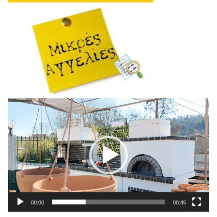
Πρόγραμμα
Αναπαραγωγής
Βίντεο
00:00
00:45