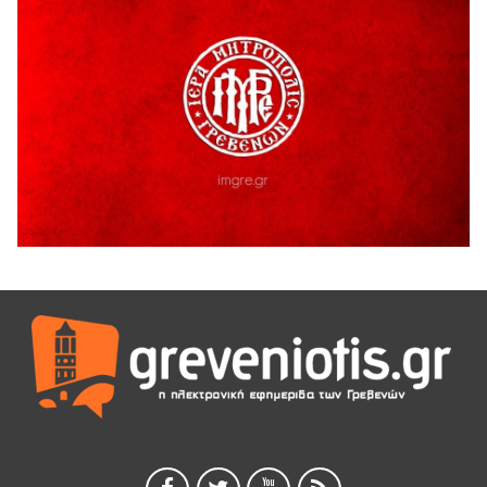
5 Αυγούστου 2026
Ο ΑΝΔΡΕΑΣ ΑΣΛΑΝΙΔΗΣ ΣΥΝΕΧΙΖΕΙ ΣΤΟΝ ΠΡΩΤΕΑ
ΓΡΕΒΕΝΩΝ
5 Αυγούστου 2026
Ευχαριστήριο Εκπολιτιστικού Συλλόγου Ταξιάρχη προς κ.
Παρασχάκη Αθανάσιο
5 Αυγούστου 2026
Διακοπή υδροδότησης του Α΄ κλάδου ύδρευσης
5 Αυγούστου 2026
Η Marseaux στα Γρεβενά για μια μοναδική συναυλία
5 Αυγούστου 2026
Θερινό Σινεμά στο πλαίσιο του «Πολιτιστικού
Καλοκαιριού 2026» με την βραβευμένη ταινία «Μικρές
Ανάσες».
5 Αυγούστου 2026
Γρεβενά: Συνελήφθη 18χρονος αλλοδαπός, για κλοπή
εξοπλισμού γυμναστηρίου
5 Αυγούστου 2026