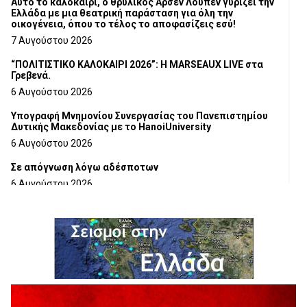
Αυτό το καλοκαίρι, ο θρυλικός Αρσέν Λουπέν γυρίζει την
Ελλάδα με μια θεατρική παράσταση για όλη την
οικογένεια, όπου το τέλος το αποφασίζεις εσύ!
7 Αυγούστου 2026
“ΠΟΛΙΤΙΣΤΙΚΟ ΚΑΛΟΚΑΙΡΙ 2026”: Η MARSEAUX LIVE στα
Γρεβενά.
6 Αυγούστου 2026
Υπογραφή Μνημονίου Συνεργασίας του Πανεπιστημίου
Δυτικής Μακεδονίας με το HanoiUniversity
6 Αυγούστου 2026
Σε απόγνωση λόγω αδέσποτων
6 Αυγούστου 2026
ΔΙΑΚΟΠΗ ΗΛΕΚΤΡΙΚΟΥ ΡΕΥΜΑΤΟΣ
6 Αυγούστου 2026
Ολοκληρώνεται η ασφαλτόστρωση της οδού Περιβόλι –
Αβδέλλα
6 Αυγούστου 2026
H παραδοχή λαθών είναι (και) δύναμη