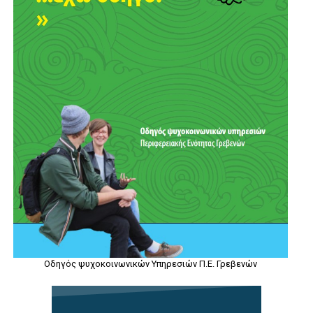
Οδηγός ψυχοκοινωνικών Υπηρεσιών Π.Ε. Γρεβενών