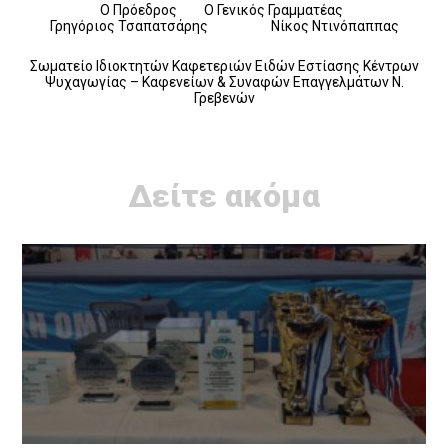
Ο Πρόεδρος Ο Γενικός Γραμματέας
Γρηγόριος Τσαπατσάρης Νίκος Ντινόπαππας
Σωματείο Ιδιοκτητών Καφετεριών Ειδών Εστίασης Κέντρων
Ψυχαγωγίας – Καφενείων & Συναφών Επαγγελμάτων Ν.
Γρεβενών
Δείτε ακόμα