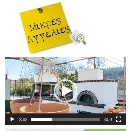
Πρόγραμμα
Αναπαραγωγής
Βίντεο
00:00
00:45