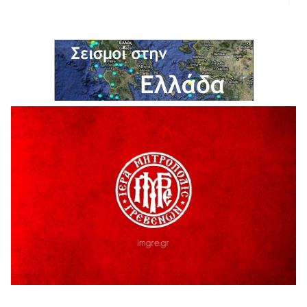
ΑΗ ΛΑΟΣ | 5 Αυγούστου | Υπαίθριο Θέατρο “Καστράκι”,
Γρεβενά
5 Αυγούστου 2026
41η Γιορτή Κρασιού στο Τρίκωμο – «Γιορτή Παράδοσης»
5 Αυγούστου 2026
ΜΟΡΙΟΔΟΤΟΥΜΕΝΑ ΣΕΜΙΝΑΡΙΑ ΑΠΟ ΤΟ ΠΑΝΕΠΙΣΤΗΜΙΟ
ΠΕΙΡΑΙΑ
5 Αυγούστου 2026
ΕΥΧΑΡΙΣΤΙΕΣ Φυσιολατρικού Συλλόγου Γρεβενών
4 Αυγούστου 2026
Έκτακτη χρηματοδότηση 400.000€ για επιπλέον εργασίες
στο Δημοτικό Στάδιο Γρεβενών «Μίλτος Τεντόγλου»
4 Αυγούστου 2026
Τελικά τι είναι πολιτισμός;
4 Αυγούστου 2026
Ολοσχερής καταστροφή κατοικίας από πυρκαγιά στην
Καληράχη Γρεβενών