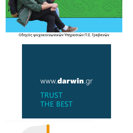
Οδηγός ψυχοκοινωνικών Υπηρεσιών Π.Ε. Γρεβενών