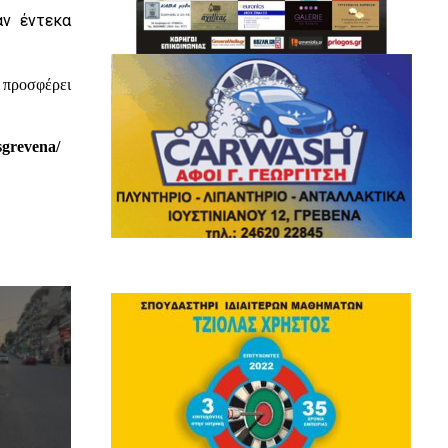
αν έντεκα
 προσφέρει
sgrevena/