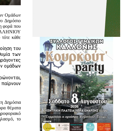
κών Ομάδων
νο Δημόσιο
η φορά που
ΛΛΗΝΙΟΥ
ότε κάθε
οίηση του
θυμία των
αράγοντες
ών ομάδων
ρώνονται,
, παίρνουν
τη Δημόσια
ορα θέματα
ηροφοριακό
ηλασμό, το