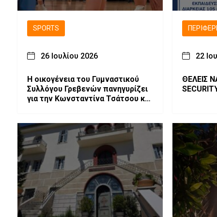
SPORTS
ΠΕΡΙΦΈΡ
26 Ιουλίου 2026
22 Ιο
H οικογένεια του Γυμναστικού
ΘΕΛΕΙΣ Ν
Συλλόγου Γρεβενών πανηγυρίζει
SECURIT
για την Κωνσταντίνα Τσάτσου και
το ελληνικό βόλεϊ!