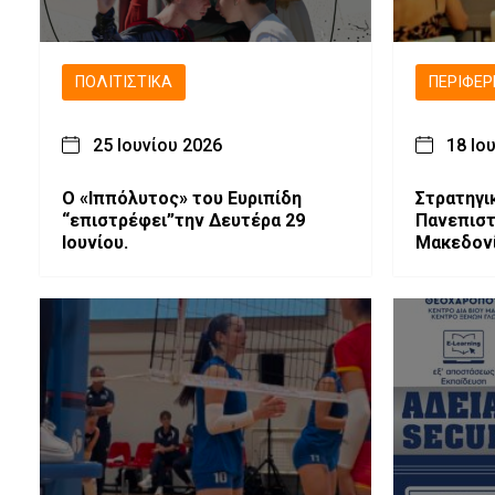
ΠΟΛΙΤΙΣΤΙΚΆ
ΠΕΡΙΦΈΡ
25 Ιουνίου 2026
18 Ιο
Ο «Ιππόλυτος» του Ευριπίδη
Στρατηγι
“επιστρέφει”την Δευτέρα 29
Πανεπιστ
Ιουνίου.
Μακεδονί
Αστεροσκ
έρευνα κα
τεχνολογ