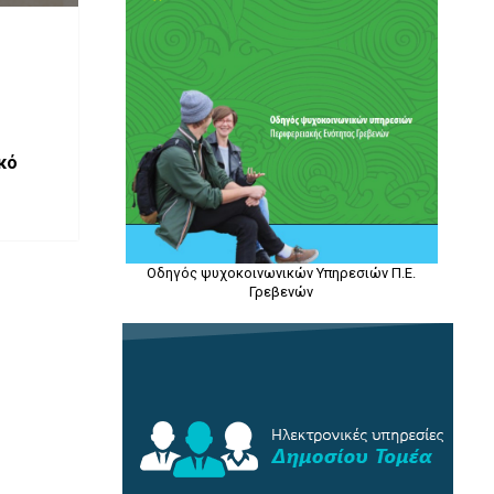
κό
Οδηγός ψυχοκοινωνικών Υπηρεσιών Π.Ε.
Γρεβενών