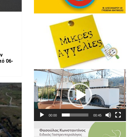
ν
Πρόγραμμα
Αναπαραγωγής
Βίντεο
00:00
00:45