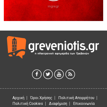
5 Αυγούστου 2026
Θερινό Σινεμά στο πλαίσιο του «Πολιτιστικού
Καλοκαιριού 2026» με την βραβευμένη ταινία «Μικρές
Ανάσες».
5 Αυγούστου 2026
Γρεβενά: Συνελήφθη 18χρονος αλλοδαπός, για κλοπή
εξοπλισμού γυμναστηρίου
5 Αυγούστου 2026
ΑΗ ΛΑΟΣ | 5 Αυγούστου | Υπαίθριο Θέατρο “Καστράκι”,
Γρεβενά
5 Αυγούστου 2026
41η Γιορτή Κρασιού στο Τρίκωμο – «Γιορτή Παράδοσης»
5 Αυγούστου 2026
Αρχική
Όροι Χρήσης
Πολιτική Απορρήτου
Πολιτική Cookies
Διαφήμιση
Επικοινωνία