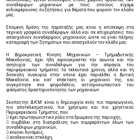
συναδέρφων μηχανικών με τους οποίους είχαμε
ενδιαφέρουσες συζητήσεις για θέματα που φορούν τον κλάδο
μας.
Επόμενη δράση της παράταξής μας είναι η επίσκεψη στα
τεχνικά γραφεία συναδέρφων αλλά και σε επιχειρήσεις που
απασχολούν συναδέρφους μηχανικούς ώστε να γίνει πλήρης
καταγραφή των ζητημάτων που απασχολούν τον κλάδο μας.
Η Δημοκρατική Κίνηση Μηχανικών – ΤμήμαΔυτικής
Μακεδονίας, έχει ήδη αφουγκραστεί την αγωνία και την
ανησυχία των συναδέλφων για την απραγία του
περιφερειακού τμήματος τα τελευταία χρόνια, αλλά και τη
δύσκολη συγκυρία στην οποία έχει περιέλθει η Δυτική
Μακεδονία και κατ’ επέκταση οι μηχανικοί της, και
συγκρότησε ένα ψηφοδέλτιο, αντιπροσωπευτικό του
φάσματος δραστηριοποίησης των μηχανικών.
Σκοπόςτης Δ.Κ.Μ. είναι η δημιουργία ενός πιο παραγωγικού,
πιο αποτελεσματικού, πιο χρήσιμου και πιο χρηστικού
Περιφερειακού Τμήματος, που:
 έχει πρωταγωνιστικό ρόλο στα δρώμενα της περιοχής,
 συμβάλει στη διασφάλιση των συμφερόντων όλων των
συναδέλφων μηχανικών,
 ενώνει δυνάμεις,
 αναδεικνύει στελέχη,