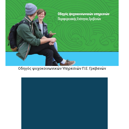
Οδηγός ψυχοκοινωνικών Υπηρεσιών Π.Ε. Γρεβενών