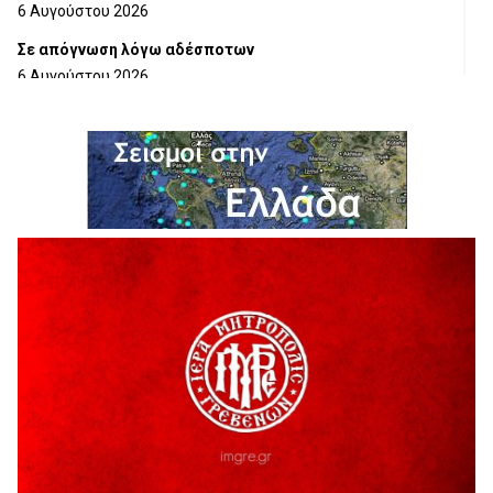
6 Αυγούστου 2026
Σε απόγνωση λόγω αδέσποτων
6 Αυγούστου 2026
ΔΙΑΚΟΠΗ ΗΛΕΚΤΡΙΚΟΥ ΡΕΥΜΑΤΟΣ
6 Αυγούστου 2026
Ολοκληρώνεται η ασφαλτόστρωση της οδού Περιβόλι –
Αβδέλλα
6 Αυγούστου 2026
H παραδοχή λαθών είναι (και) δύναμη
5 Αυγούστου 2026
Ο ΑΝΔΡΕΑΣ ΑΣΛΑΝΙΔΗΣ ΣΥΝΕΧΙΖΕΙ ΣΤΟΝ ΠΡΩΤΕΑ
ΓΡΕΒΕΝΩΝ
5 Αυγούστου 2026
Ευχαριστήριο Εκπολιτιστικού Συλλόγου Ταξιάρχη προς κ.
Παρασχάκη Αθανάσιο
5 Αυγούστου 2026
Διακοπή υδροδότησης του Α΄ κλάδου ύδρευσης