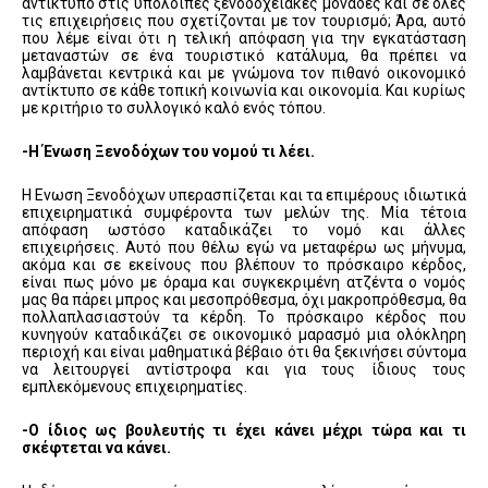
αντίκτυπο στις υπόλοιπες ξενοδοχειακές μονάδες και σε όλες
τις επιχειρήσεις που σχετίζονται με τον τουρισμό; Άρα, αυτό
που λέμε είναι ότι η τελική απόφαση για την εγκατάσταση
μεταναστών σε ένα τουριστικό κατάλυμα, θα πρέπει να
λαμβάνεται κεντρικά και με γνώμονα τον πιθανό οικονομικό
αντίκτυπο σε κάθε τοπική κοινωνία και οικονομία. Και κυρίως
με κριτήριο το συλλογικό καλό ενός τόπου.
-Η Ένωση Ξενοδόχων του νομού τι λέει.
Η Ενωση Ξενοδόχων υπερασπίζεται και τα επιμέρους ιδιωτικά
επιχειρηματικά συμφέροντα των μελών της. Μία τέτοια
απόφαση ωστόσο καταδικάζει το νομό και άλλες
επιχειρήσεις. Αυτό που θέλω εγώ να μεταφέρω ως μήνυμα,
ακόμα και σε εκείνους που βλέπουν το πρόσκαιρο κέρδος,
είναι πως μόνο με όραμα και συγκεκριμένη ατζέντα ο νομός
μας θα πάρει μπρος και μεσοπρόθεσμα, όχι μακροπρόθεσμα, θα
πολλαπλασιαστούν τα κέρδη. Το πρόσκαιρο κέρδος που
κυνηγούν καταδικάζει σε οικονομικό μαρασμό μια ολόκληρη
περιοχή και είναι μαθηματικά βέβαιο ότι θα ξεκινήσει σύντομα
να λειτουργεί αντίστροφα και για τους ίδιους τους
εμπλεκόμενους επιχειρηματίες.
-Ο ίδιος ως βουλευτής τι έχει κάνει μέχρι τώρα και τι
σκέφτεται να κάνει.