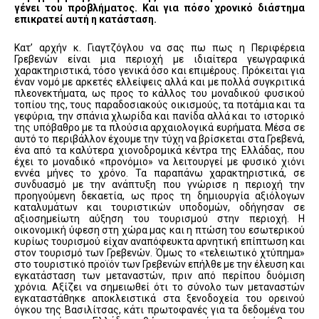
γένει του προβλήματος. Και για πόσο χρονικό διάστημα
επικρατεί αυτή η κατάσταση.
Κατ’ αρχήν κ. Γιαγτζόγλου να σας πω πως η Περιφέρεια
Γρεβενών είναι μια περιοχή με ιδιαίτερα γεωγραφικά
χαρακτηριστικά, τόσο γενικά όσο και επιμέρους. Πρόκειται για
έναν νομό με αρκετές ελλείψεις αλλά και με πολλά συγκριτικά
πλεονεκτήματα, ως προς το κάλλος του μοναδικού φυσικού
τοπίου της, τους παραδοσιακούς οικισμούς, τα ποτάμια και τα
γεφύρια, την σπάνια χλωρίδα και πανίδα αλλά και το ιστορικό
της υπόβαθρο με τα πλούσια αρχαιολογικά ευρήματα. Μέσα σε
αυτό το περιβάλλον έχουμε την τύχη να βρίσκεται στα Γρεβενά,
ένα από τα καλύτερα χιονοδρομικά κέντρα της Ελλάδας, που
έχει το μοναδικό «προνόμιο» να λειτουργεί με φυσικό χιόνι
εννέα μήνες το χρόνο. Τα παραπάνω χαρακτηριστικά, σε
συνδυασμό με την ανάπτυξη που γνώρισε η περιοχή την
προηγούμενη δεκαετία, ως προς τη δημιουργία αξιόλογων
καταλυμάτων και τουριστικών υποδομών, οδήγησαν σε
αξιοσημείωτη αύξηση του τουρισμού στην περιοχή. Η
οικονομική ύφεση στη χώρα μας και η πτώση του εσωτερικού
κυρίως τουρισμού είχαν αναπόφευκτα αρνητική επίπτωση και
στον τουρισμό των Γρεβενών. Όμως το «τελειωτικό χτύπημα»
στο τουριστικό προϊόν των Γρεβενών επήλθε με την έλευση και
εγκατάσταση των μεταναστών, πριν από περίπου δυόμιση
χρόνια. Αξίζει να σημειωθεί ότι το σύνολο των μεταναστών
εγκαταστάθηκε αποκλειστικά στα ξενοδοχεία του ορεινού
όγκου της Βασιλίτσας, κάτι πρωτοφανές για τα δεδομένα του