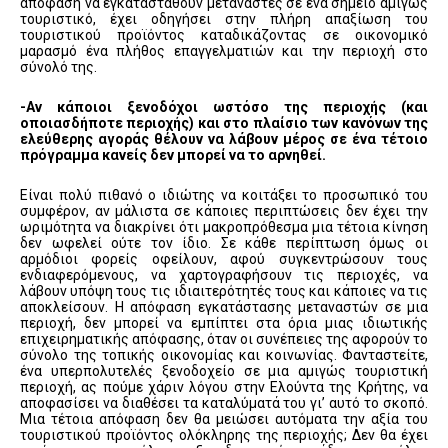
απόφαση να εγκατασταθούν μετανάστες σε ένα σημείο αμιγώς
τουριστικό, έχει οδηγήσει στην πλήρη απαξίωση του
τουριστικού προϊόντος καταδικάζοντας σε οικονομικό
μαρασμό ένα πλήθος επαγγελματιών και την περιοχή στο
σύνολό της.
-Αν κάποιοι ξενοδόχοι ωστόσο της περιοχής (και
οποιασδήποτε περιοχής) και στο πλαίσιο των κανόνων της
ελεύθερης αγοράς θέλουν να λάβουν μέρος σε ένα τέτοιο
πρόγραμμα κανείς δεν μπορεί να το αρνηθεί.
Είναι πολύ πιθανό ο ιδιώτης να κοιτάξει το προσωπικό του
συμφέρον, αν μάλιστα σε κάποιες περιπτώσεις δεν έχει την
ωριμότητα να διακρίνει ότι μακροπρόθεσμα μια τέτοια κίνηση
δεν ωφελεί ούτε τον ίδιο. Σε κάθε περίπτωση όμως οι
αρμόδιοι φορείς οφείλουν, αφού συγκεντρώσουν τους
ενδιαφερόμενους, να χαρτογραφήσουν τις περιοχές, να
λάβουν υπόψη τους τις ιδιαιτερότητές τους και κάποιες να τις
αποκλείσουν. Η απόφαση εγκατάστασης μεταναστών σε μια
περιοχή, δεν μπορεί να εμπίπτει στα όρια μιας ιδιωτικής
επιχειρηματικής απόφασης, όταν οι συνέπειες της αφορούν το
σύνολο της τοπικής οικονομίας και κοινωνίας. Φανταστείτε,
ένα υπερπολυτελές ξενοδοχείο σε μια αμιγώς τουριστική
περιοχή, ας πούμε χάριν λόγου στην Ελούντα της Κρήτης, να
αποφασίσει να διαθέσει τα καταλύματά του γι’ αυτό το σκοπό.
Μια τέτοια απόφαση δεν θα μειώσει αυτόματα την αξία του
τουριστικού προϊόντος ολόκληρης της περιοχής; Δεν θα έχει