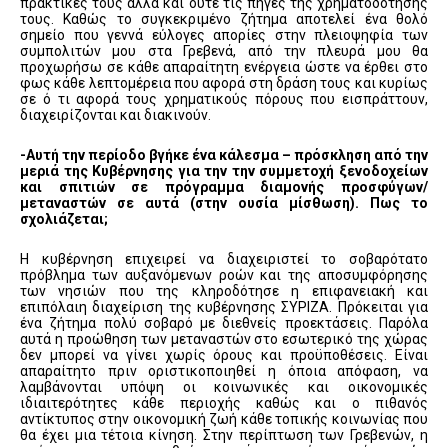
πρακτικές τους αλλά και ούτε τις πηγές της χρηματοδότησής
τους. Καθώς το συγκεκριμένο ζήτημα αποτελεί ένα θολό
σημείο που γεννά εύλογες απορίες στην πλειοψηφία των
συμπολιτών μου στα Γρεβενά, από την πλευρά μου θα
προχωρήσω σε κάθε απαραίτητη ενέργεια ώστε να έρθει στο
φως κάθε λεπτομέρεια που αφορά στη δράση τους και κυρίως
σε ό τι αφορά τους χρηματικούς πόρους που εισπράττουν,
διαχειρίζονται και διακινούν.
-Αυτή την περίοδο βγήκε ένα κάλεσμα – πρόσκληση από την
μεριά της Κυβέρνησης για την την συμμετοχή ξενοδοχείων
και σπιτιών σε πρόγραμμα διαμονής προσφύγων/
μεταναστών σε αυτά (στην ουσία μίσθωση). Πως το
σχολιάζεται;
Η κυβέρνηση επιχειρεί να διαχειριστεί το σοβαρότατο
πρόβλημα των αυξανόμενων ροών και της αποσυμφόρησης
των νησιών που της κληροδότησε η επιφανειακή και
επιπόλαιη διαχείριση της κυβέρνησης ΣΥΡΙΖΑ. Πρόκειται για
ένα ζήτημα πολύ σοβαρό με διεθνείς προεκτάσεις. Παρόλα
αυτά η προώθηση των μεταναστών στο εσωτερικό της χώρας
δεν μπορεί να γίνει χωρίς όρους και προϋποθέσεις. Είναι
απαραίτητο πριν οριστικοποιηθεί η όποια απόφαση, να
λαμβάνονται υπόψη οι κοινωνικές και οικονομικές
ιδιαιτερότητες κάθε περιοχής καθώς και ο πιθανός
αντίκτυπος στην οικονομική ζωή κάθε τοπικής κοινωνίας που
θα έχει μια τέτοια κίνηση. Στην περίπτωση των Γρεβενών, η