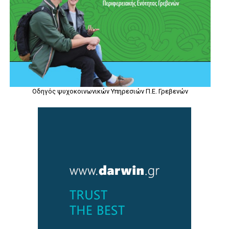
Οδηγός ψυχοκοινωνικών Υπηρεσιών Π.Ε. Γρεβενών