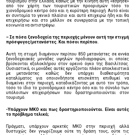
τουρισμού στην Ελλάδα, καθώς με την κίνηση αυτή «έσβησε»
από τον χάρτη των τουριστικών προορισμών τόσο το
χιονοδρομικό κέντρο όσο και η ευρύτερη περιοχή. Αυτό είναι
εν συντομία το γενικό πλαίσιο και αυτό επιχειρώ ήδη και θα
επιχειρήσω και στο μέλλον σε συνεργασία με την τοπική
κοινωνία να αντιστρέψω.
– Σε πόσα ξενοδοχεία της περιοχής μένουν αυτή την στιγμή
πρόσφυγες/μετανάστες. Και πόσοι περίπου.
Αυτή τη στιγμή διαμένουν περίπου 850 μετανάστες σε εννέα
ξενοδοχειακές μονάδες υψηλών προδιαγραφών, οι οποίες
βρίσκονται εξολοκλήρου στον ορεινό όγκο της Βασιλίτσας.
Ουσιαστικά, οι μονάδες αυτές εργάζονται πλέον αποκλειστικά
με μετανάστες καθώς δεν υπάρχει διαθεσιμότητα
καταλύματος για οποιονδήποτε επισκέπτη επιθυμεί να
διαμείνει στην περιοχή, καταδικάζοντας με αυτό τον τρόπο,
τόσο το ίδιο το χιονοδρομικό κέντρο όσο και το σύνολο των
υπόλοιπων επιχειρήσεων που δραστηριοποιούνται στον
τουρισμό.
-Υπάρχουν ΜΚΟ και πως δραστηριοποιούνται. Είναι αυτές
το πρόβλημα τελικά;
Πράγματι, υπάρχουν αρκετές ΜΚΟ στην περιοχή αλλά
δυστυχώς δεν γνωρίζουμε ούτε τη δράση τους, ούτε τις