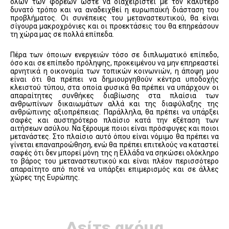
όλων των φορέων ώστε να διαχειριστεί με τον καλύτερο
δυνατό τρόπο και να αναδειχθεί η ευρωπαϊκή διάσταση του
προβλήματος. Οι συνέπειες του μεταναστευτικού, θα είναι
σίγουρα μακροχρόνιες και οι προεκτάσεις του θα επηρεάσουν
τη χώρα μας σε πολλά επίπεδα.
Πέρα των όποιων ενεργειών τόσο σε διπλωματικό επίπεδο,
όσο και σε επίπεδο πρόληψης, προκειμένου να μην επηρεαστεί
αρνητικά η οικονομία των τοπικών κοινωνιών, η άποψη μου
είναι ότι θα πρέπει να δημιουργηθούν κέντρα υποδοχής
κλειστού τύπου, στα οποία φυσικά θα πρέπει να υπάρχουν οι
απαραίτητες συνθήκες διαβίωσης στα πλαίσια των
ανθρωπίνων δικαιωμάτων αλλά και της διαφύλαξης της
ανθρώπινης αξιοπρέπειας. Παράλληλα, θα πρέπει να υπάρξει
σαφές και αυστηρότερο πλαίσιο κατά την εξέταση των
αιτήσεων ασύλου. Να ξέρουμε ποιοι είναι πρόσφυγες και ποιοι
μετανάστες. Στο πλαίσιο αυτό όπου είναι νόμιμο θα πρέπει να
γίνεται επαναπροώθηση, ενώ θα πρέπει επιτελούς να καταστεί
σαφές ότι δεν μπορεί μόνη της η Ελλάδα να σηκώσει ολόκληρο
το βάρος του μεταναστευτικού και είναι πλέον περισσότερο
απαραίτητο από ποτέ να υπάρξει επιμερισμός και σε άλλες
χώρες της Ευρώπης.
Δείτε ακόμα