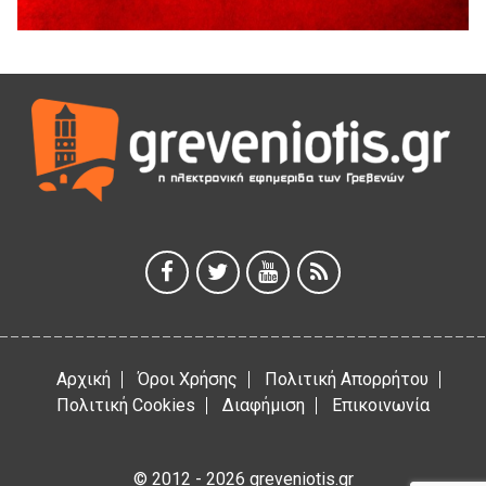
5 Αυγούστου 2026
Η Marseaux στα Γρεβενά για μια μοναδική συναυλία
5 Αυγούστου 2026
Θερινό Σινεμά στο πλαίσιο του «Πολιτιστικού
Καλοκαιριού 2026» με την βραβευμένη ταινία «Μικρές
Ανάσες».
5 Αυγούστου 2026
Γρεβενά: Συνελήφθη 18χρονος αλλοδαπός, για κλοπή
εξοπλισμού γυμναστηρίου
5 Αυγούστου 2026
Αρχική
Όροι Χρήσης
Πολιτική Απορρήτου
Πολιτική Cookies
Διαφήμιση
Επικοινωνία
© 2012 - 2026 greveniotis.gr