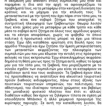
Η δέσμευση μου απέναντι στους συμπολίτες μου ήταν και
παραμένει η ίδια από την αρχή: να αφουγκράζομαι τα
προβλήματά τους, να τα μεταφέρω στην κεντρική διοίκηση του
κράτους και να μάχομαι για την επίλυση τους. Το
μεταναστευτικό με την τροπή που έχει πάρει στον τόπο μου, τα
Γρεβενά, είναι ένα σοβαρό ζήτημα που απασχολεί τη
συντριπτική πλειοψηφία των Γρεβενιωτών. Θεωρώ λοιπόν
πως είναι χρέος μου να μεταφέρω με κάθε τρόπο και κάθε
μέσο το σοβαρό αυτό ζήτημα σε όλους τους αρμόδιους φορείς
και τα κέντρα αποφάσεων, χωρίς να φοβηθώ το όποιο
πολιτικό ή προσωπικό κόστος μπορεί να έχει μια τέτοια
στάση. Έχω ήδη καταθέσει ερώτηση στη Βουλή προς τον
αρμόδιο Υπουργό και έχω ζητήσει την άμεση μετεγκατάσταση
των μεταναστών εκφράζοντας την πλειοψηφία των
συμπολιτών μου που μου έδωσαν την εντολή στις πρόσφατες
εκλογές να τους εκπροσωπώ. Έχω επανειλημμένως εκφράσει
δημόσια τη θέση μου ως προς το ζήτημα αυτό, καθώς το όραμα
μου για τον τόπο μου, τα Γρεβενά, που μοιραζόμαστε με το
σύνολο σχεδόν των συμπολιτών μου είναι να καταφέρουν να
κερδίσουν αυτά που τους αναλογούν. Τα Γρεβενά έχουν όλες
τις προϋποθέσεις να αναπτύξουν ένα ελκυστικό τουριστικό
προϊόν διεθνούς ενδιαφέροντος, πάνω στους άξονες των
ποιοτικών τουριστικών υπηρεσιών, του πολιτισμού, του
αθλητισμού, του ιδιαίτερου τοπικού χρώματος και βεβαίως
του μοναδικού φυσικού πλούτου που έτσι κι αλλιώς
διαθέτουν καθώς δεν έχουν να ζηλέψουν τίποτα σε σχέση με
οποιοδήποτε Μπάνσκο ή άλλο χειμερινό προορισμό της
ευρύτερης περιοχής. Σε αυτή την κατεύθυνση λοιπόν, θα