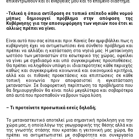
επικεντρωθούν και οι ενέργειες μου και το επόμενο διάστημα.
-Τελικά η όποια αντίδραση σε τοπικό επίπεδο κάθε νομού
μήπως δημιουργεί πρόβλημα στην απόφαση της
Κυβέρνησης για την αποσυμφόρηση των νησιών που έτσι κι
αλλιώς πρέπει να γίνει.
Είναι αυτό που σας είπα και πριν. Κανείς δεν αμφιβάλλει πως η
κυβέρνηση έχει να αντιμετωπίσει ένα σύνθετο πρόβλημα και
πρέπει να αλλάξει η κατάσταση στα νησιά μας. Η μετακίνηση
ωστόσο των μεταναστών στο εσωτερικό της χώρας, οφείλει
να γίνει με σχεδιασμό και υπό συγκεκριμένες προϋποθέσεις.
Θα πρέπει να ληφθούν υπόψη οι ιδιαιτερότητες κάθε περιοχής
καθώς και συγκεκριμένα κοινωνικά και οικονομικά κριτήρια,
αλλά και οι πιθανές προεκτάσεις και επιπτώσεις σε κάθε
τοπική κοινωνία πριν αποφασιστεί η εγκατάσταση
μεταναστών. Σε διαφορετική περίπτωση τα προβλήματα που
θα δημιουργηθούν θα είναι πολύ μεγαλύτερα και σοβαρότερα
από αυτά που προσπαθούν να βρουν τώρα λύση.
– Τι προτείνετε προσωπικά εσείς δηλαδή;
Το μεταναστευτικό αποτελεί μια σημαντική πρόκληση για την
χώρα μας, η οποία λόγω της γεωγραφικής της θέσης αλλά και
της γνωστής στάσης που κρατάει η γειτονική μας χώρα, θα
πρέπει να αντιμετωπιστεί με σοβαρότητα και συνεργασία