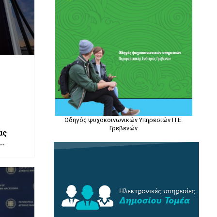
Οδηγός ψυχοκοινωνικών Υπηρεσιών Π.Ε.
Γρεβενών
ας