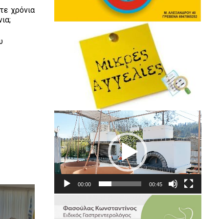
τε χρόνια
ια;
υ
Πρόγραμμα
Αναπαραγωγής
Βίντεο
00:00
00:45