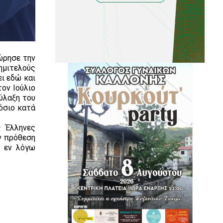
ώρησε την
ημιτελούς
ι εδώ και
τον Ιούλιο
ύλαξη του
μόσιο κατά
ς Έλληνες
ν πρόθεση
ν εν λόγω