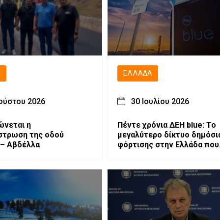
Ά
ΕΛΛΆΔΑ
ούστου 2026
30 Ιουλίου 2026
ώνεται η
Πέντε χρόνια ΔΕΗ blue: Το
στρωση της οδού
μεγαλύτερο δίκτυο δημόσι
 – Αβδέλλα
φόρτισης στην Ελλάδα που
επεκτείνεται δυναμικά στη
Νοτιοανατολική Ευρώπη