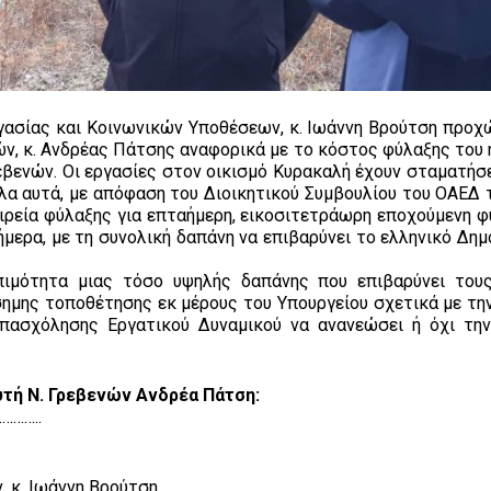
γασίας και Κοινωνικών Υποθέσεων, κ. Ιωάννη Βρούτση προχ
ών, κ. Ανδρέας Πάτσης αναφορικά με το κόστος φύλαξης του 
βενών. Οι εργασίες στον οικισμό Κυρακαλή έχουν σταματήσε
όλα αυτά, με απόφαση του Διοικητικού Συμβουλίου του ΟΑΕΔ 
αιρεία φύλαξης για επταήμερη, εικοσιτετράωρη εποχούμενη φ
σήμερα, με τη συνολική δαπάνη να επιβαρύνει το ελληνικό Δη
ιμότητα μιας τόσο υψηλής δαπάνης που επιβαρύνει του
σημης τοποθέτησης εκ μέρους του Υπουργείου σχετικά με τη
Απασχόλησης Εργατικού Δυναμικού να ανανεώσει ή όχι τη
υτή Ν. Γρεβενών Ανδρέα Πάτση:
……..
 κ. Ιωάννη Βρούτση