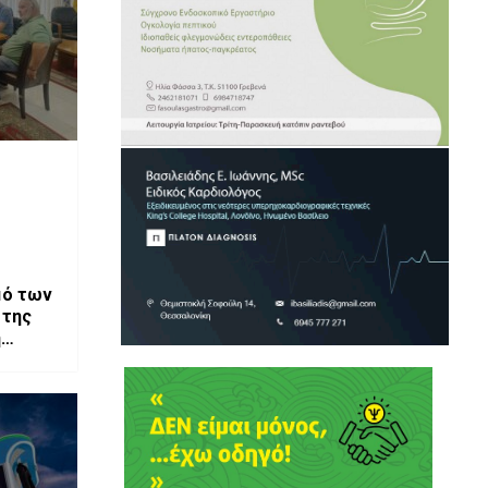
μό των
 της
ή