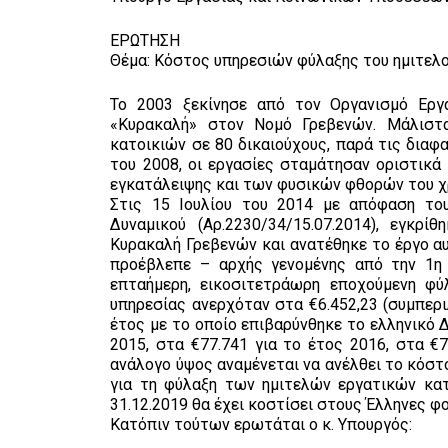
ΕΡΩΤΗΣΗ
Θέμα: Κόστος υπηρεσιών φύλαξης του ημιτελ
Το 2003 ξεκίνησε από τον Οργανισμό Εργα
«Κυρακαλή» στον Νομό Γρεβενών. Μάλιστα
κατοικιών σε 80 δικαιούχους, παρά τις διαφ
του 2008, οι εργασίες σταμάτησαν οριστικά
εγκατάλειψης και των φυσικών φθορών του χ
Στις 15 Ιουλίου του 2014 με απόφαση του
Δυναμικού (Αρ.2230/34/15.07.2014), εγκρ
Κυρακαλή Γρεβενών και ανατέθηκε το έργο αυ
προέβλεπε – αρχής γενομένης από την 1η 
επταήμερη, εικοσιτετράωρη εποχούμενη φύ
υπηρεσίας ανερχόταν στα €6.452,23 (συμπερ
έτος με το οποίο επιβαρύνθηκε το ελληνικό Δ
2015, στα €77.741 για το έτος 2016, στα €
ανάλογο ύψος αναμένεται να ανέλθει το κόστ
για τη φύλαξη των ημιτελών εργατικών κατ
31.12.2019 θα έχει κοστίσει στους Έλληνες 
Κατόπιν τούτων ερωτάται ο κ. Υπουργός: