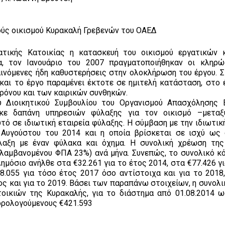
ούς οικισμού Κυρακαλή Γρεβενών του ΟΑΕΔ
τικής Κατοικίας η κατασκευή του οικισμού εργατικών 
, τον Ιανουάριο του 2007 πραγματοποιήθηκαν οι κληρ
αινόμενες ήδη καθυστερήσεις στην ολοκλήρωση του έργου. Σ
 και το έργο παραμένει έκτοτε σε ημιτελή κατάσταση, στο 
ρόνου και των καιρικών συνθηκών.
 Διοικητικού Συμβουλίου του Οργανισμού Απασχόλησης 
ίθηκε δαπάνη υπηρεσιών φύλαξης για τον οικισμό –μετα
τό σε ιδιωτική εταιρεία φύλαξης. Η σύμβαση με την ιδιωτικ
Αυγούστου του 2014 και η οποία βρίσκεται σε ισχύ ως
λαξη με έναν φύλακα και όχημα. Η συνολική χρέωση τη
ιλαμβανομένου ΦΠΑ 23%) ανά μήνα. Συνεπώς, το συνολικό κ
ημόσιο ανήλθε στα €32.261 για το έτος 2014, στα €77.426 γ
78.055 για τόσο έτος 2017 όσο αντίστοιχα και για το 2018
ος και για το 2019. Βάσει των παραπάνω στοιχείων, η συνολ
οικιών της Κυρακαλής, για το διάστημα από 01.08.2014 ω
φορολογούμενους €421.593