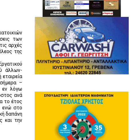
κατοικιών
ώσεις των
τις αρχές
έλεος της
Εργατικού
ξύ άλλων-
ή εταιρεία
 σήμερα –
ς εν λόγω
όστος ανά
ια το έτος
, ενώ στο
ική δαπάνη
ς και την