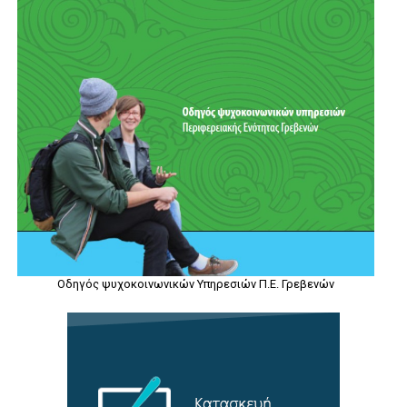
Οδηγός ψυχοκοινωνικών Υπηρεσιών Π.Ε. Γρεβενών