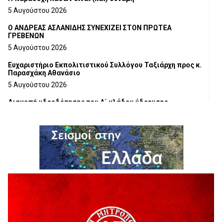
5 Αυγούστου 2026
Ο ΑΝΔΡΕΑΣ ΑΣΛΑΝΙΔΗΣ ΣΥΝΕΧΙΖΕΙ ΣΤΟΝ ΠΡΩΤΕΑ
ΓΡΕΒΕΝΩΝ
5 Αυγούστου 2026
Ευχαριστήριο Εκπολιτιστικού Συλλόγου Ταξιάρχη προς κ.
Παρασχάκη Αθανάσιο
5 Αυγούστου 2026
Διακοπή υδροδότησης του Α΄ κλάδου ύδρευσης
5 Αυγούστου 2026
Η Marseaux στα Γρεβενά για μια μοναδική συναυλία
5 Αυγούστου 2026
Θερινό Σινεμά στο πλαίσιο του «Πολιτιστικού
Καλοκαιριού 2026» με την βραβευμένη ταινία «Μικρές
Ανάσες».
5 Αυγούστου 2026
Γρεβενά: Συνελήφθη 18χρονος αλλοδαπός, για κλοπή
εξοπλισμού γυμναστηρίου