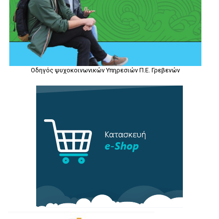
Οδηγός ψυχοκοινωνικών Υπηρεσιών Π.Ε. Γρεβενών