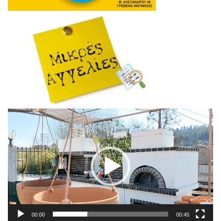
Πρόγραμμα
Αναπαραγωγής
Βίντεο
00:00
00:45