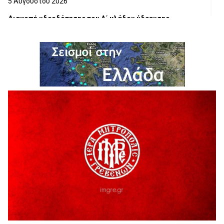
5 Αυγούστου 2026
Διακοπή υδροδότησης του Α΄ κλάδου ύδρευσης
5 Αυγούστου 2026
Η Marseaux στα Γρεβενά για μια μοναδική συναυλία
5 Αυγούστου 2026
Θερινό Σινεμά στο πλαίσιο του «Πολιτιστικού
Καλοκαιριού 2026» με την βραβευμένη ταινία «Μικρές
Ανάσες».
5 Αυγούστου 2026
Γρεβενά: Συνελήφθη 18χρονος αλλοδαπός, για κλοπή
εξοπλισμού γυμναστηρίου
5 Αυγούστου 2026
ΑΗ ΛΑΟΣ | 5 Αυγούστου | Υπαίθριο Θέατρο “Καστράκι”,
Γρεβενά
5 Αυγούστου 2026
41η Γιορτή Κρασιού στο Τρίκωμο – «Γιορτή Παράδοσης»
5 Αυγούστου 2026