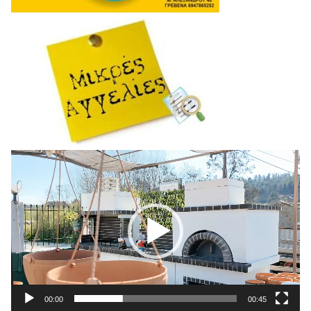
Πρόγραμμα
Αναπαραγωγής
Βίντεο
00:00
00:45