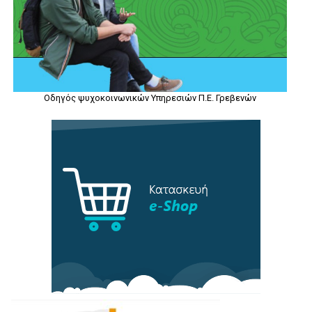
Οδηγός ψυχοκοινωνικών Υπηρεσιών Π.Ε. Γρεβενών