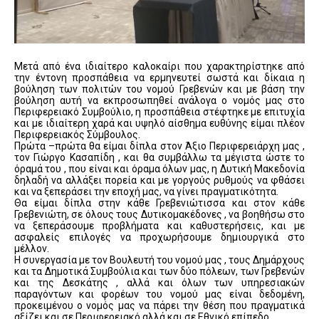
Μετά από ένα ιδιαίτερο καλοκαίρι που χαρακτηρίστηκε από
την έντονη προσπάθεια να ερμηνευτεί σωστά και δίκαια η
βούληση των πολιτών του νομού Γρεβενών και με βάση την
βούληση αυτή να εκπροσωπηθεί ανάλογα ο νομός μας στο
Περιφερειακό Συμβούλιο, η προσπάθεια στέφτηκε με επιτυχία
και με ιδιαίτερη χαρά και υψηλό αίσθημα ευθύνης είμαι πλέον
Περιφερειακός Σύμβουλος.
Πρώτα –πρώτα θα είμαι δίπλα στον Άξιο Περιφερειάρχη μας ,
τον Γιώργο Κασαπίδη , και θα συμβάλλω τα μέγιστα ώστε το
όραμά του , που είναι και όραμα όλων μας, η Δυτική Μακεδονία
δηλαδή να αλλάξει πορεία και με γοργούς ρυθμούς να φθάσει
και να ξεπεράσει την εποχή μας, να γίνει πραγματικότητα.
Θα είμαι δίπλα στην κάθε Γρεβενιώτισσα και στον κάθε
Γρεβενιώτη, σε όλους τους Δυτικομακέδονες , να βοηθήσω στο
να ξεπεράσουμε προβλήματα και καθυστερήσεις, και με
ασφαλείς επιλογές να προχωρήσουμε δημιουργικά στο
μέλλον.
Η συνεργασία με τον Βουλευτή του νομού μας , τους Δημάρχους
και τα Δημοτικά Συμβούλια και των δύο πόλεων, των Γρεβενών
και της Δεσκάτης , αλλά και όλων των υπηρεσιακών
παραγόντων και φορέων του νομού μας είναι δεδομένη,
προκειμένου ο νομός μας να πάρει την θέση που πραγματικά
αξίζει και σε Περιφερειακό αλλά και σε Εθνικό επίπεδο.