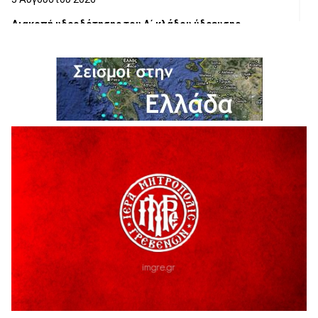
Διακοπή υδροδότησης του Α΄ κλάδου ύδρευσης
5 Αυγούστου 2026
Η Marseaux στα Γρεβενά για μια μοναδική συναυλία
5 Αυγούστου 2026
Θερινό Σινεμά στο πλαίσιο του «Πολιτιστικού
Καλοκαιριού 2026» με την βραβευμένη ταινία «Μικρές
Ανάσες».
5 Αυγούστου 2026
Γρεβενά: Συνελήφθη 18χρονος αλλοδαπός, για κλοπή
εξοπλισμού γυμναστηρίου
5 Αυγούστου 2026
ΑΗ ΛΑΟΣ | 5 Αυγούστου | Υπαίθριο Θέατρο “Καστράκι”,
Γρεβενά
5 Αυγούστου 2026
41η Γιορτή Κρασιού στο Τρίκωμο – «Γιορτή Παράδοσης»
5 Αυγούστου 2026