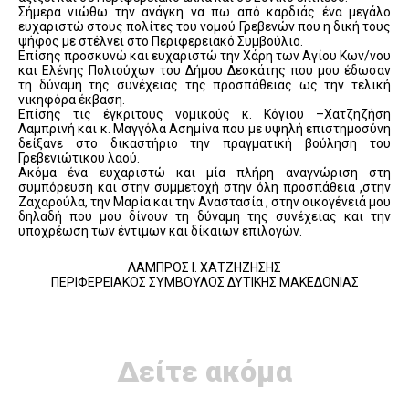
Σήμερα νιώθω την ανάγκη να πω από καρδιάς ένα μεγάλο
ευχαριστώ στους πολίτες του νομού Γρεβενών που η δική τους
ψήφος με στέλνει στο Περιφερειακό Συμβούλιο.
Επίσης προσκυνώ και ευχαριστώ την Χάρη των Αγίου Κων/νου
και Ελένης Πολιούχων του Δήμου Δεσκάτης που μου έδωσαν
τη δύναμη της συνέχειας της προσπάθειας ως την τελική
νικηφόρα έκβαση.
Επίσης τις έγκριτους νομικούς κ. Κόγιου –Χατζηζήση
Λαμπρινή και κ. Μαγγόλα Ασημίνα που με υψηλή επιστημοσύνη
δείξανε στο δικαστήριο την πραγματική βούληση του
Γρεβενιώτικου λαού.
Ακόμα ένα ευχαριστώ και μία πλήρη αναγνώριση στη
συμπόρευση και στην συμμετοχή στην όλη προσπάθεια ,στην
Ζαχαρούλα, την Μαρία και την Αναστασία , στην οικογένειά μου
δηλαδή που μου δίνουν τη δύναμη της συνέχειας και την
υποχρέωση των έντιμων και δίκαιων επιλογών.
ΛΑΜΠΡΟΣ Ι. ΧΑΤΖΗΖΗΣΗΣ
ΠΕΡΙΦΕΡΕΙΑΚΟΣ ΣΥΜΒΟΥΛΟΣ ΔΥΤΙΚΗΣ ΜΑΚΕΔΟΝΙΑΣ
Δείτε ακόμα