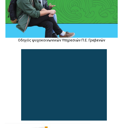
Οδηγός ψυχοκοινωνικών Υπηρεσιών Π.Ε. Γρεβενών