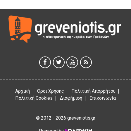
5 Αυγούστου 2026
Γρεβενά: Συνελήφθη 18χρονος αλλοδαπός, για κλοπή
εξοπλισμού γυμναστηρίου
5 Αυγούστου 2026
ΑΗ ΛΑΟΣ | 5 Αυγούστου | Υπαίθριο Θέατρο “Καστράκι”,
Γρεβενά
5 Αυγούστου 2026
41η Γιορτή Κρασιού στο Τρίκωμο – «Γιορτή Παράδοσης»
5 Αυγούστου 2026
Αρχική
Όροι Χρήσης
Πολιτική Απορρήτου
Πολιτική Cookies
Διαφήμιση
Επικοινωνία
© 2012 - 2026 greveniotis.gr
Powered by