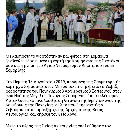
Με λαμπρότητα γιορτάστηκαν και φέτος στη Σαμαρίνα
Γρεβενών, τόσο η μεγάλη εορτή της Κοιμήσεως της Θεοτόκου
όσο και η μνήμη του Αγίου Νεομάρτυρος Δημητρίου του εκ
Σαμαρίνης.
Την Πέμπτη 15 Αυγούστου 2019, παραμονή της Θεομητορικής
εορτής, ο Σεβασμιώτατος Μητροπολίτης Γρεβενών κ. Δαβίδ,
χοροστάτησε του Πανηγυρικού Αρχιερατικού Εσπερινού στον
Ιερό Ναό της Μεγάλης Παναγιάς Σαμαρίνας, όπου τελέστηκε
Αρτοκλασία και ακολούθησε η λιτανεία της Ιερής εικόνας της
Κοιμήσεως της Παναγίας, ενώ το πρωί της εορτής ο
Σεβασμιώτατος προεξήρχε της Αρχιερατικής Θείας
Λειτουργίας και κήρυξε τον θείο λόγο.
Μετά το πέρας της Θείας Λειτουργίας ακολούθησε στον