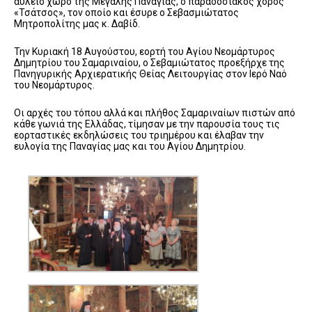
αύλειο χώρο της Μεγάλης Παναγιάς, ο παραδοσιακός χορός
«Τσάτσος», τον οποίο και έσυρε ο Σεβασμιώτατος
Μητροπολίτης μας κ. Δαβίδ.
Την Κυριακή 18 Αυγούστου, εορτή του Αγίου Νεομάρτυρος
Δημητρίου του Σαμαριναίου, ο Σεβαμιώτατος προεξήρχε της
Πανηγυρικής Αρχιερατικής Θείας Λειτουργίας στον Ιερό Ναό
του Νεομάρτυρος.
Οι αρχές του τόπου αλλά και πλήθος Σαμαριναίων πιστών από
κάθε γωνιά της Ελλάδας, τίμησαν με την παρουσία τους τις
εορταστικές εκδηλώσεις του τριημέρου και έλαβαν την
ευλογία της Παναγίας μας και του Αγίου Δημητρίου.