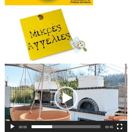
Πρόγραμμα
Αναπαραγωγής
Βίντεο
00:00
00:45