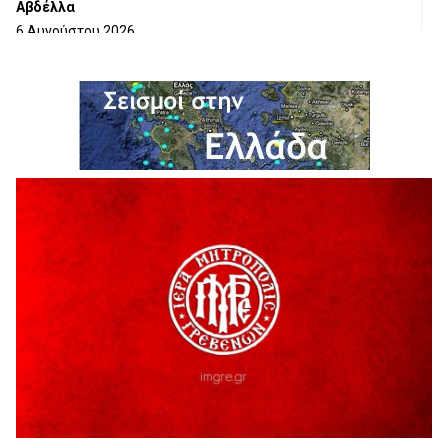
Αβδέλλα
6 Αυγούστου 2026
H παραδοχή λαθών είναι (και) δύναμη
5 Αυγούστου 2026
Ο ΑΝΔΡΕΑΣ ΑΣΛΑΝΙΔΗΣ ΣΥΝΕΧΙΖΕΙ ΣΤΟΝ ΠΡΩΤΕΑ
ΓΡΕΒΕΝΩΝ
5 Αυγούστου 2026
Ευχαριστήριο Εκπολιτιστικού Συλλόγου Ταξιάρχη προς κ.
Παρασχάκη Αθανάσιο
5 Αυγούστου 2026
Διακοπή υδροδότησης του Α΄ κλάδου ύδρευσης
5 Αυγούστου 2026
Η Marseaux στα Γρεβενά για μια μοναδική συναυλία
5 Αυγούστου 2026
Θερινό Σινεμά στο πλαίσιο του «Πολιτιστικού
Καλοκαιριού 2026» με την βραβευμένη ταινία «Μικρές
Ανάσες».