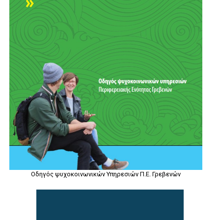
Οδηγός ψυχοκοινωνικών Υπηρεσιών Π.Ε. Γρεβενών