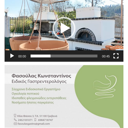
Αναπαραγωγής
Βίντεο
00:00
00:45