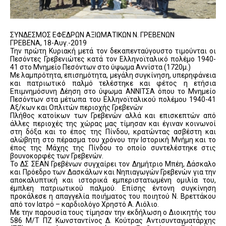
ΣΥΝΔΕΣΜΟΣ ΕΦΕΔΡΩΝ ΑΞΙΩΜΑΤΙΚΩΝ Ν. ΓΡΕΒΕΝΩΝ
ΓΡΕΒΕΝΑ, 18-Αυγ.-2019
Την πρώτη Κυριακή μετά τον δεκαπενταύγουστο τιμούνται οι
Πεσόντες Γρεβενιώτες κατά τον Ελληνοϊταλικό πολέμο 1940-
41 στο Μνημείο Πεσόντων στο ύψωμα Αννίστα (1720μ.)
Με λαμπρότητα, επισημότητα, μεγάλη συγκίνηση, υπερηφάνεια
και πατριωτικό παλμό τελέστηκε και φέτος η ετήσια
Επιμνημόσυνη Δέηση στο ύψωμα ΑΝΝΙΤΣΑ όπου το Μνημείο
Πεσόντων στα μέτωπα του Ελληνοϊταλικού πολέμου 1940-41
Αξ/κων και Οπλιτών περιοχής Γρεβενών
Πλήθος κατοίκων των Γρεβενών αλλά και επισκεπτών από
άλλες περιοχές της χώρας μας τίμησαν και έγιναν κοινωνοί
στη δόξα και το έπος της Πίνδου, κρατώντας ασβέστη και
αλώβητη στο πέρασμα του χρόνου την Ιστορική Μνήμη και το
έπος της Μάχης της Πίνδου το οποίο συντελέστηκε στις
βουνοκορφές των Γρεβενών.
Το ΔΣ ΣΕΑΝ Γρεβένων συγχαίρει τον Δημήτριο Μπέη, Δάσκαλο
και Πρόεδρο των Δασκάλων και Νηπιαγωγών Γρεβενών για την
αποκαλυπτική και ιστορικά εμπεριστατωμένη ομιλία του,
έμπλεη πατριωτικού παλμού. Επίσης έντονη συγκίνηση
προκάλεσε η απαγγελία ποιήματος του ποιητού Ν. Βρεττάκου
από τον Ιατρό – καρδιολόγο Χρηστό Α. Λιόλιο.
Με την παρουσία τους τίμησαν την εκδήλωση ο Διοικητής του
586 Μ/Τ ΠΖ Κωνσταντίνος Δ. Κούτρας Αντισυνταγματάρχης