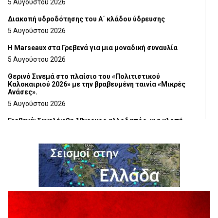
5 Αυγούστου 2026
Διακοπή υδροδότησης του Α΄ κλάδου ύδρευσης
5 Αυγούστου 2026
Η Marseaux στα Γρεβενά για μια μοναδική συναυλία
5 Αυγούστου 2026
Θερινό Σινεμά στο πλαίσιο του «Πολιτιστικού
Καλοκαιριού 2026» με την βραβευμένη ταινία «Μικρές
Ανάσες».
5 Αυγούστου 2026
Γρεβενά: Συνελήφθη 18χρονος αλλοδαπός, για κλοπή
εξοπλισμού γυμναστηρίου
5 Αυγούστου 2026
ΑΗ ΛΑΟΣ | 5 Αυγούστου | Υπαίθριο Θέατρο “Καστράκι”,
Γρεβενά
5 Αυγούστου 2026
41η Γιορτή Κρασιού στο Τρίκωμο – «Γιορτή Παράδοσης»
5 Αυγούστου 2026