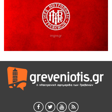
ΜΟΡΙΟΔΟΤΟΥΜΕΝΑ ΣΕΜΙΝΑΡΙΑ ΑΠΟ ΤΟ ΠΑΝΕΠΙΣΤΗΜΙΟ
ΠΕΙΡΑΙΑ
5 Αυγούστου 2026
ΕΥΧΑΡΙΣΤΙΕΣ Φυσιολατρικού Συλλόγου Γρεβενών
4 Αυγούστου 2026
Έκτακτη χρηματοδότηση 400.000€ για επιπλέον εργασίες
στο Δημοτικό Στάδιο Γρεβενών «Μίλτος Τεντόγλου»
4 Αυγούστου 2026
Τελικά τι είναι πολιτισμός;
4 Αυγούστου 2026
Ολοσχερής καταστροφή κατοικίας από πυρκαγιά στην
Καληράχη Γρεβενών
3 Αυγούστου 2026
ΚΑΤΑΓΡΑΦΗ ΤΕΚΜΗΡΙΩΣΗ ΚΑΙ ΨΗΦΙΟΠΟΙΗΣΗ ΤΩΝ
ΜΑΣΤΟΡΙΚΩΝ ΕΡΓΑΛΕΙΩΝ ΤΗΣ ΣΥΛΛΟΓΗΣ ΚΥΠΑΡΙΣΣΙΟΥ
ΓΡΕΒΕΝΩΝ
3 Αυγούστου 2026