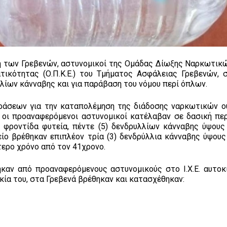
χή των Γρεβενών, αστυνομικοί της Ομάδας Δίωξης Ναρκωτικώ
ικότητας (Ο.Π.Κ.Ε.) του Τμήματος Ασφάλειας Γρεβενών, 
λλίων κάνναβης και για παράβαση του νόμου περί όπλων.
δράσεων για την καταπολέμηση της διάδοσης ναρκωτικών ο
, οι προαναφερόμενοι αστυνομικοί κατέλαβαν σε δασική πε
 φροντίδα φυτεία, πέντε (5) δενδρυλλίων κάνναβης ύψους
είο βρέθηκαν επιπλέον τρία (3) δενδρύλλια κάνναβης ύψους
τερο χρόνο από τον 41χρονο.
καν από προαναφερόμενους αστυνομικούς στο Ι.Χ.Ε. αυτοκ
κία του, στα Γρεβενά βρέθηκαν και κατασχέθηκαν: