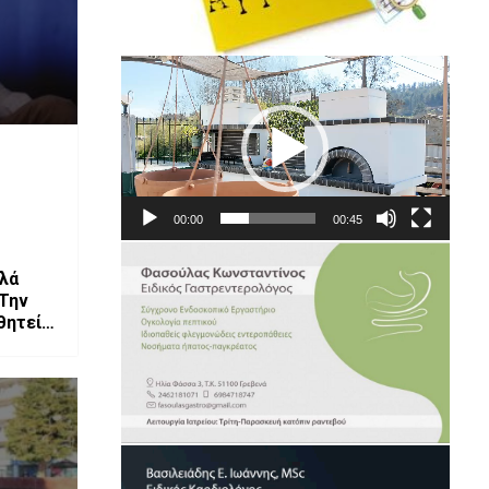
Πρόγραμμα
Αναπαραγωγής
Βίντεο
00:00
00:45
λά
 Την
θητεία
με