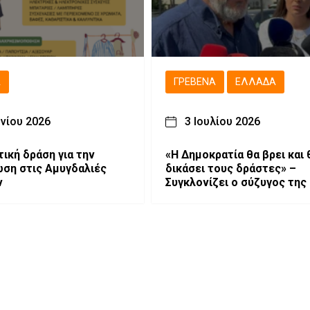
Ά
ΓΡΕΒΕΝΆ
ΕΛΛΆΔΑ
υνίου 2026
3 Ιουλίου 2026
ική δράση για την
«Η Δημοκρατία θα βρει και 
υγδαλιές
δικάσει τους δράστες» –
ν
Συγκλονίζει ο σύζυγος της
Νέστορα