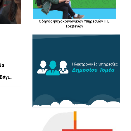
Οδηγός ψυχοκοινωνικών Υπηρεσιών Π.Ε.
Γρεβενών
θα
 Βάγιας