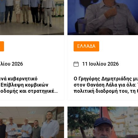
Ά
ΕΛΛΆΔΑ
υλίου 2026
11 Ιουλίου 2026
ενά κυβερνητικό
O Γρηγόρης Δημητριάδης μι
: Επίβλεψη κομβικών
στον Θανάση Λάλα για όλα:
οδομής και στρατηγικές
πολιτική διαδρομή του, τη 
ς για την ανάπτυξη του
στο Μαξίμου, τις κόντρες 
επιχειρηματίες