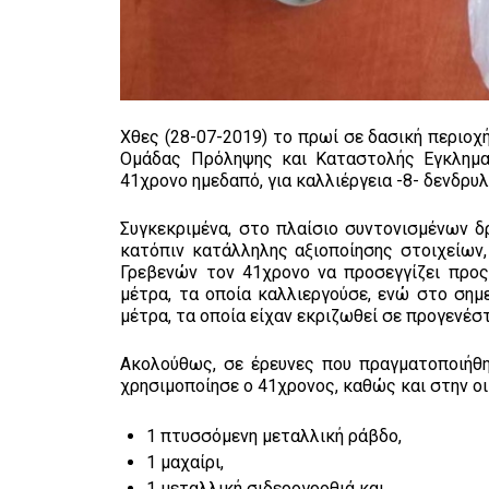
Χθες (28-07-2019) το πρωί σε δασική περιο
Ομάδας Πρόληψης και Καταστολής Εγκληματ
41χρονο ημεδαπό, για καλλιέργεια -8- δενδρυ
Συγκεκριμένα, στο πλαίσιο συντονισμένων 
κατόπιν κατάλληλης αξιοποίησης στοιχείων
Γρεβενών τον 41χρονο να προσεγγίζει προς
μέτρα, τα οποία καλλιεργούσε, ενώ στο σημ
μέτρα, τα οποία είχαν εκριζωθεί σε προγενέσ
Ακολούθως, σε έρευνες που πραγματοποιήθη
χρησιμοποίησε ο 41χρονος, καθώς και στην οι
1 πτυσσόμενη μεταλλική ράβδο,
1 μαχαίρι,
1 μεταλλική σιδερογροθιά και