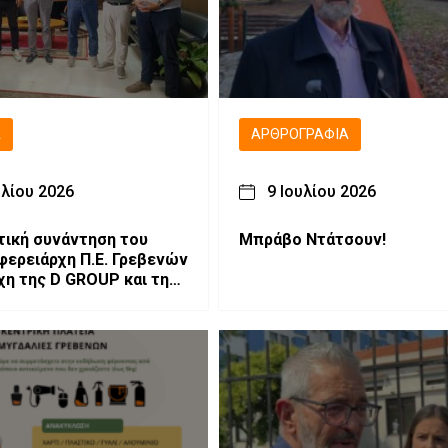
Ά
ΑΡΘΡΟΓΡΑΦΊΑ
υλίου 2026
9 Ιουλίου 2026
ική συνάντηση του
Μπράβο Ντάτσουν!
φερειάρχη Π.Ε. Γρεβενών
χη της D GROUP και της
 VASILITSA