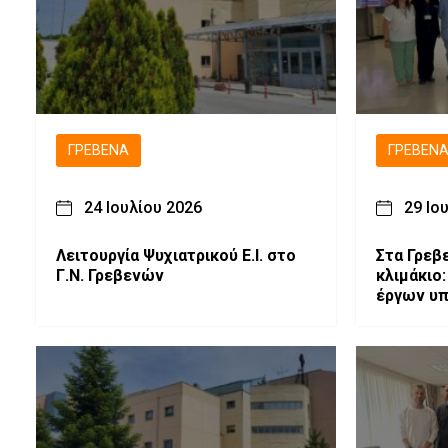
ΓΡΕΒΕΝΆ
ΓΡΕΒΕΝ
24 Ιουλίου 2026
29 Ιο
Λειτουργία Ψυχιατρικού Ε.Ι. στο
Στα Γρεβ
Γ.Ν. Γρεβενών
κλιμάκιο
έργων υπ
συσκέψει
τόπου