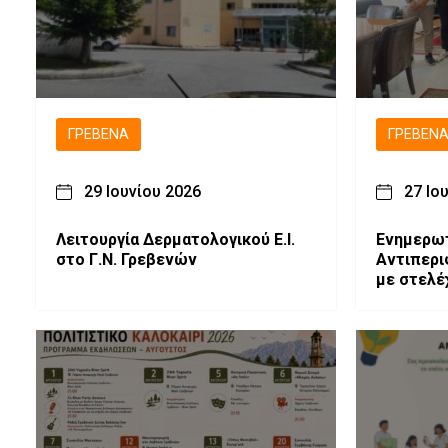
ΓΡΕΒΕΝΆ
ΓΡΕΒΕΝ
29 Ιουνίου 2026
27 Ιο
Λειτουργία Δερματολογικού Ε.Ι.
Ενημερωτ
στο Γ.Ν. Γρεβενών
Αντιπερι
με στελέ
U RESORT