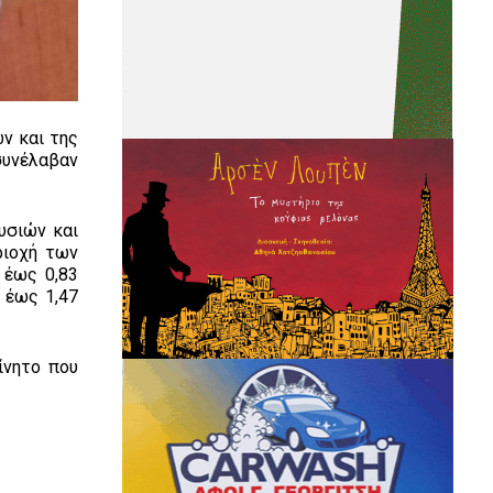
ν και της
συνέλαβαν
υσιών και
ριοχή των
 έως 0,83
 έως 1,47
ίνητο που