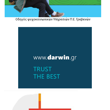
Οδηγός ψυχοκοινωνικών Υπηρεσιών Π.Ε. Γρεβενών