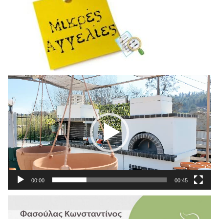
Πρόγραμμα
Αναπαραγωγής
Βίντεο
00:00
00:45