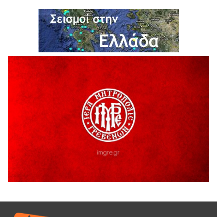
ΔΙΑΚΟΠΗ ΗΛΕΚΤΡΙΚΟΥ ΡΕΥΜΑΤΟΣ
6 Αυγούστου 2026
Ολοκληρώνεται η ασφαλτόστρωση της οδού Περιβόλι –
Αβδέλλα
6 Αυγούστου 2026
H παραδοχή λαθών είναι (και) δύναμη
5 Αυγούστου 2026
Ο ΑΝΔΡΕΑΣ ΑΣΛΑΝΙΔΗΣ ΣΥΝΕΧΙΖΕΙ ΣΤΟΝ ΠΡΩΤΕΑ
ΓΡΕΒΕΝΩΝ
5 Αυγούστου 2026
Ευχαριστήριο Εκπολιτιστικού Συλλόγου Ταξιάρχη προς κ.
Παρασχάκη Αθανάσιο
5 Αυγούστου 2026
Διακοπή υδροδότησης του Α΄ κλάδου ύδρευσης
5 Αυγούστου 2026
Η Marseaux στα Γρεβενά για μια μοναδική συναυλία
5 Αυγούστου 2026