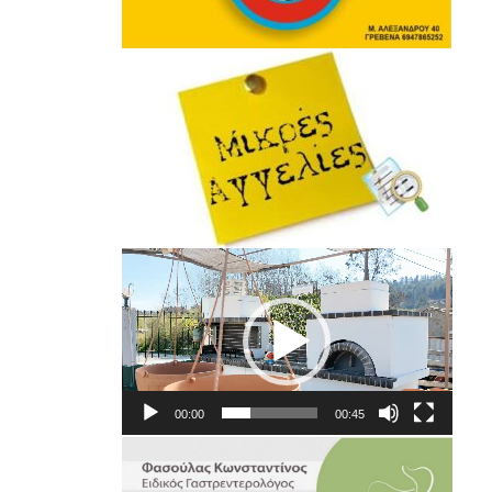
Πρόγραμμα
Αναπαραγωγής
Βίντεο
00:00
00:45