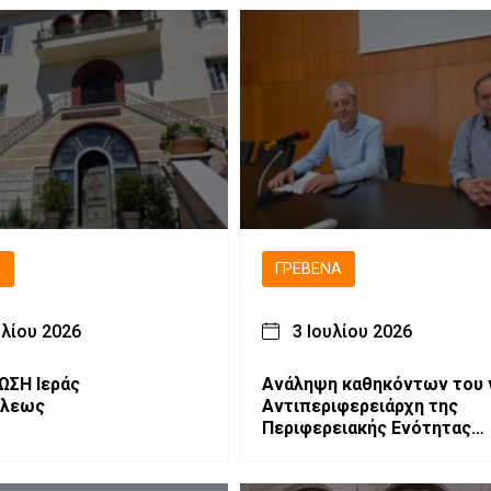
Ά
ΓΡΕΒΕΝΆ
υλίου 2026
3 Ιουλίου 2026
ΩΣΗ Ιεράς
Ανάληψη καθηκόντων του 
όλεως
Αντιπεριφερειάρχη της
Περιφερειακής Ενότητας
Γρεβενών, Ιωάννη Παναγιω