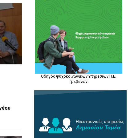
Οδηγός ψυχοκοινωνικών Υπηρεσιών Π.Ε.
Γρεβενών
νέου
τίδη