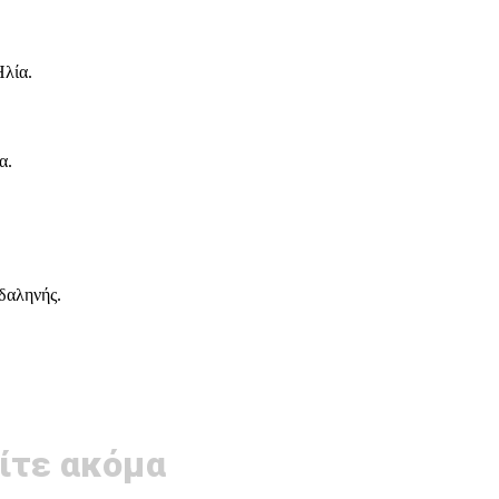
Ηλία.
α.
δαληνής.
ίτε ακόμα