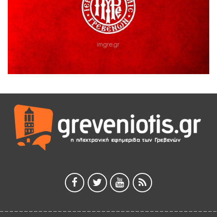
5 Αυγούστου 2026
Ευχαριστήριο Εκπολιτιστικού Συλλόγου Ταξιάρχη προς κ.
Παρασχάκη Αθανάσιο
5 Αυγούστου 2026
Διακοπή υδροδότησης του Α΄ κλάδου ύδρευσης
5 Αυγούστου 2026
Η Marseaux στα Γρεβενά για μια μοναδική συναυλία
5 Αυγούστου 2026
Θερινό Σινεμά στο πλαίσιο του «Πολιτιστικού
Καλοκαιριού 2026» με την βραβευμένη ταινία «Μικρές
Ανάσες».
5 Αυγούστου 2026
Γρεβενά: Συνελήφθη 18χρονος αλλοδαπός, για κλοπή
εξοπλισμού γυμναστηρίου
5 Αυγούστου 2026