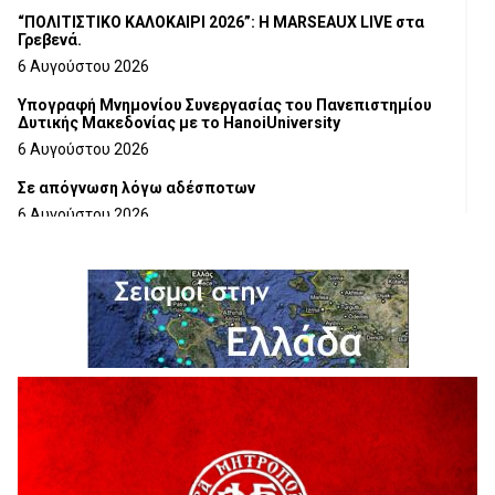
“ΠΟΛΙΤΙΣΤΙΚΟ ΚΑΛΟΚΑΙΡΙ 2026”: Η MARSEAUX LIVE στα
Γρεβενά.
6 Αυγούστου 2026
Υπογραφή Μνημονίου Συνεργασίας του Πανεπιστημίου
Δυτικής Μακεδονίας με το HanoiUniversity
6 Αυγούστου 2026
Σε απόγνωση λόγω αδέσποτων
6 Αυγούστου 2026
ΔΙΑΚΟΠΗ ΗΛΕΚΤΡΙΚΟΥ ΡΕΥΜΑΤΟΣ
6 Αυγούστου 2026
Ολοκληρώνεται η ασφαλτόστρωση της οδού Περιβόλι –
Αβδέλλα
6 Αυγούστου 2026
H παραδοχή λαθών είναι (και) δύναμη
5 Αυγούστου 2026
Ο ΑΝΔΡΕΑΣ ΑΣΛΑΝΙΔΗΣ ΣΥΝΕΧΙΖΕΙ ΣΤΟΝ ΠΡΩΤΕΑ
ΓΡΕΒΕΝΩΝ