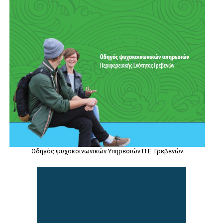
Οδηγός ψυχοκοινωνικών Υπηρεσιών Π.Ε. Γρεβενών