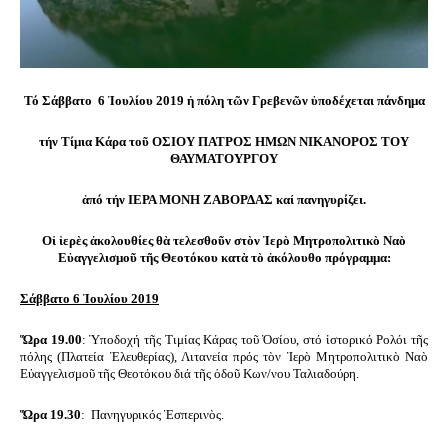
Τό Σάββατο 6 Ἰουλίου 2019 ἡ πόλη τῶν Γρεβενῶν ὑποδέχεται πάνδημα
τήν Τίμια Κάρα τοῦ ΟΣΙΟΥ ΠΑΤΡΟΣ ΗΜΩΝ ΝΙΚΑΝΟΡΟΣ ΤΟΥ
ΘΑΥΜΑΤΟΥΡΓΟΥ
ἀπό τήν ΙΕΡΑ ΜΟΝΗ ΖΑΒΟΡΔΑΣ καί πανηγυρίζει.
Οἱ ἱερὲς ἀκολουθίες θὰ τελεσθοῦν στὸν Ἱερὸ Μητροπολιτικὸ Ναὸ
Εὐαγγελισμοῦ τῆς Θεοτόκου κατὰ τὸ ἀκόλουθο πρόγραμμα:
Σάββατο 6 Ἰουλίου 2019
Ὥρα 19.00
: Ὑποδοχή τῆς Τιμίας Κάρας τοῦ Ὁσίου, στό ἱστορικό Ρολόι τῆς
πόλης (Πλατεία Ἐλευθερίας), Λιτανεία πρός τὸν Ἱερὸ Μητροπολιτικὸ Ναὸ
Εὐαγγελισμοῦ τῆς Θεοτόκου διά τῆς ὁδοῦ Κων/νου Ταλιαδούρη.
Ὥρα 19.30
: Πανηγυρικός Ἑσπερινὸς.