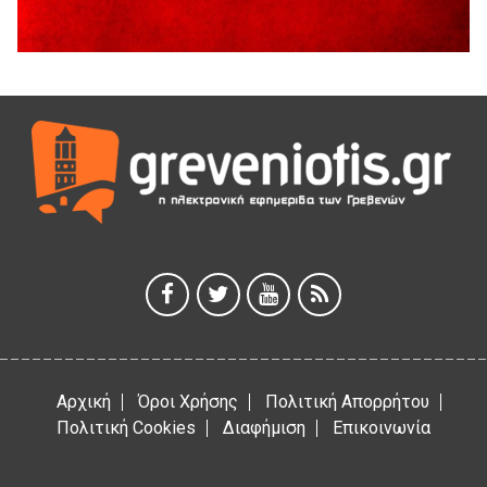
Θερινό Σινεμά στο πλαίσιο του «Πολιτιστικού
Καλοκαιριού 2026» με την βραβευμένη ταινία «Μικρές
Ανάσες».
5 Αυγούστου 2026
Γρεβενά: Συνελήφθη 18χρονος αλλοδαπός, για κλοπή
εξοπλισμού γυμναστηρίου
5 Αυγούστου 2026
ΑΗ ΛΑΟΣ | 5 Αυγούστου | Υπαίθριο Θέατρο “Καστράκι”,
Γρεβενά
5 Αυγούστου 2026
41η Γιορτή Κρασιού στο Τρίκωμο – «Γιορτή Παράδοσης»
5 Αυγούστου 2026
Αρχική
Όροι Χρήσης
Πολιτική Απορρήτου
Πολιτική Cookies
Διαφήμιση
Επικοινωνία