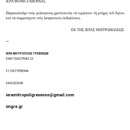
ΙΕΡΑ ΜΟΝΗ ΖΑΒΟΡΔΑΣ.
Παρακαλοῦμε τοὺς φιλέορτους χριστιανοὺς νὰ τιμήσουν τὴ μνήμη τοῦ Ἁγίου
καί νά συμμετέχουν στίς λατρευτικές ἐκδηλώσεις.
ΕΚ ΤΗΣ ΙΕΡΑΣ ΜΗΤΡΟΠΟΛΕΩΣ
—
ΙΕΡΑ ΜΗΤΡΟΠΟΛΙΣ ΓΡΕΒΕΝΩΝ
ΕΥΑΓΓΕΛΙΣΤΡΙΑΣ 22
51100 ΓΡΕΒΕΝΑ
2462022404
ieramitropoligrevenon@gmail.com
imgre.gr