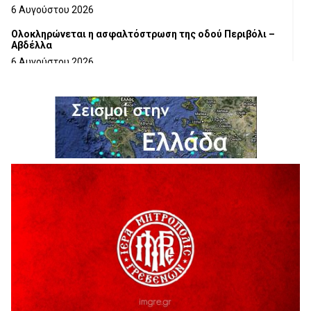
6 Αυγούστου 2026
Ολοκληρώνεται η ασφαλτόστρωση της οδού Περιβόλι –
Αβδέλλα
6 Αυγούστου 2026
H παραδοχή λαθών είναι (και) δύναμη
5 Αυγούστου 2026
Ο ΑΝΔΡΕΑΣ ΑΣΛΑΝΙΔΗΣ ΣΥΝΕΧΙΖΕΙ ΣΤΟΝ ΠΡΩΤΕΑ
ΓΡΕΒΕΝΩΝ
5 Αυγούστου 2026
Ευχαριστήριο Εκπολιτιστικού Συλλόγου Ταξιάρχη προς κ.
Παρασχάκη Αθανάσιο
5 Αυγούστου 2026
Διακοπή υδροδότησης του Α΄ κλάδου ύδρευσης
5 Αυγούστου 2026
Η Marseaux στα Γρεβενά για μια μοναδική συναυλία
5 Αυγούστου 2026