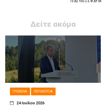
Το ΔΣ του Σ.Ε.Φ.ΔΥ.Μ
Δείτε ακόμα
ΓΡΕΒΕΝΆ
ΠΕΡΙΦΈΡΕΙΑ
24 Ιουλίου 2026