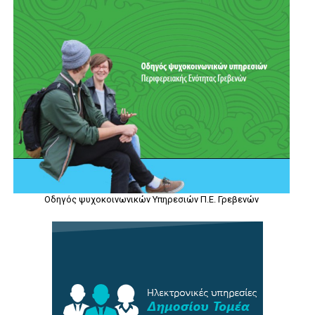
Οδηγός ψυχοκοινωνικών Υπηρεσιών Π.Ε. Γρεβενών