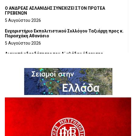
Ο ΑΝΔΡΕΑΣ ΑΣΛΑΝΙΔΗΣ ΣΥΝΕΧΙΖΕΙ ΣΤΟΝ ΠΡΩΤΕΑ
ΓΡΕΒΕΝΩΝ
5 Αυγούστου 2026
Ευχαριστήριο Εκπολιτιστικού Συλλόγου Ταξιάρχη προς κ.
Παρασχάκη Αθανάσιο
5 Αυγούστου 2026
Διακοπή υδροδότησης του Α΄ κλάδου ύδρευσης
5 Αυγούστου 2026
Η Marseaux στα Γρεβενά για μια μοναδική συναυλία
5 Αυγούστου 2026
Θερινό Σινεμά στο πλαίσιο του «Πολιτιστικού
Καλοκαιριού 2026» με την βραβευμένη ταινία «Μικρές
Ανάσες».
5 Αυγούστου 2026
Γρεβενά: Συνελήφθη 18χρονος αλλοδαπός, για κλοπή
εξοπλισμού γυμναστηρίου
5 Αυγούστου 2026