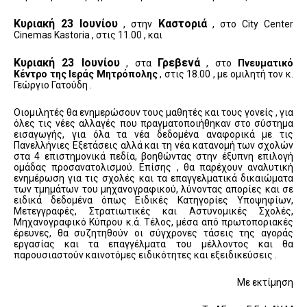
Κυριακή 23 Ιουνίου
Καστοριά
, στην
, στο
City
Center
Cinemas
Kastoria
, στις 11.00 , και
Κυριακή 23 Ιουνίου
Γρεβενά
, στα
, στο
Πνευματικό
Κέντρο της Ιεράς Μητρόπολης
, στις 18.00 ,
με ομιλητή τον κ.
Γεώργιο Γατούδη .
Οιομιλητές
θα ενημερώσουν τους μαθητές και τους γονείς , για
όλες τις νέες αλλαγές που πραγματοποιήθηκαν στο σύστημα
εισαγωγής, για όλα τα νέα δεδομένα αναφορικά με τις
Πανελλήνιες Εξετάσεις αλλά και τη νέα κατανομή των σχολών
στα 4 επιστημονικά πεδία, βοηθώντας στην έξυπνη επιλογή
ομάδας προσανατολισμού. Επίσης , θα παρέχουν αναλυτική
ενημέρωση για τις σχολές και τα επαγγελματικά δικαιώματα
των τμημάτων του μηχανογραφικού, λύνοντας απορίες και σε
ειδικά δεδομένα όπως Ειδικές Κατηγορίες Υποψηφίων,
Μετεγγραφές, Στρατιωτικές και Αστυνομικές Σχολές,
Μηχανογραφικό Κύπρου κ.ά. Τέλος, μέσα από πρωτοποριακές
έρευνες, θα συζητηθούν οι σύγχρονες τάσεις της αγοράς
εργασίας και τα επαγγέλματα του μέλλοντος και θα
παρουσιαστούν καινοτόμες ειδικότητες και εξειδικεύσεις .
Με εκτίμηση