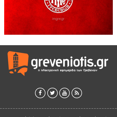
ΑΗ ΛΑΟΣ | 5 Αυγούστου | Υπαίθριο Θέατρο “Καστράκι”,
Γρεβενά
5 Αυγούστου 2026
41η Γιορτή Κρασιού στο Τρίκωμο – «Γιορτή Παράδοσης»
5 Αυγούστου 2026
ΜΟΡΙΟΔΟΤΟΥΜΕΝΑ ΣΕΜΙΝΑΡΙΑ ΑΠΟ ΤΟ ΠΑΝΕΠΙΣΤΗΜΙΟ
ΠΕΙΡΑΙΑ
5 Αυγούστου 2026
ΕΥΧΑΡΙΣΤΙΕΣ Φυσιολατρικού Συλλόγου Γρεβενών
4 Αυγούστου 2026
Έκτακτη χρηματοδότηση 400.000€ για επιπλέον εργασίες
στο Δημοτικό Στάδιο Γρεβενών «Μίλτος Τεντόγλου»
4 Αυγούστου 2026