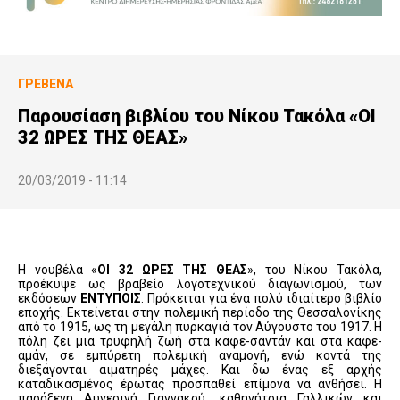
ΓΡΕΒΕΝΆ
Παρουσίαση βιβλίου του Νίκου Τακόλα «ΟΙ
32 ΩΡΕΣ ΤΗΣ ΘΕΑΣ»
20/03/2019 - 11:14
H νουβέλα «
ΟΙ 32 ΩΡΕΣ ΤΗΣ ΘΕΑΣ
», του Νίκου Τακόλα,
προέκυψε ως βραβείο λογοτεχνικού διαγωνισμού, των
εκδόσεων
ΕΝΤΥΠΟΙΣ
. Πρόκειται για ένα πολύ ιδιαίτερο βιβλίο
εποχής. Εκτείνεται στην πολεμική περίοδο της Θεσσαλονίκης
από το 1915, ως τη μεγάλη πυρκαγιά τον Αύγουστο του 1917. Η
πόλη ζει μια τρυφηλή ζωή στα καφε-σαντάν και στα καφε-
αμάν, σε εμπύρετη πολεμική αναμονή, ενώ κοντά της
διεξάγονται αιματηρές μάχες. Και δω ένας εξ αρχής
καταδικασμένος έρωτας προσπαθεί επίμονα να ανθήσει. H
παράξενη Αυγερινή Γιαννακού, καθηγήτρια Γαλλικών και