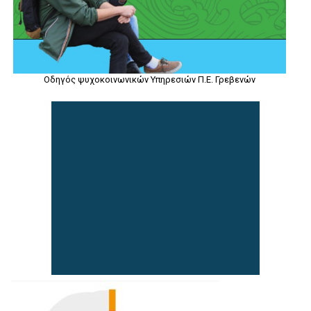
Οδηγός ψυχοκοινωνικών Υπηρεσιών Π.Ε. Γρεβενών