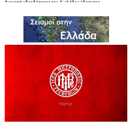
Διακοπή υδροδότησης του Α΄ κλάδου ύδρευσης
5 Αυγούστου 2026
Η Marseaux στα Γρεβενά για μια μοναδική συναυλία
5 Αυγούστου 2026
Θερινό Σινεμά στο πλαίσιο του «Πολιτιστικού
Καλοκαιριού 2026» με την βραβευμένη ταινία «Μικρές
Ανάσες».
5 Αυγούστου 2026
Γρεβενά: Συνελήφθη 18χρονος αλλοδαπός, για κλοπή
εξοπλισμού γυμναστηρίου
5 Αυγούστου 2026
ΑΗ ΛΑΟΣ | 5 Αυγούστου | Υπαίθριο Θέατρο “Καστράκι”,
Γρεβενά
5 Αυγούστου 2026
41η Γιορτή Κρασιού στο Τρίκωμο – «Γιορτή Παράδοσης»
5 Αυγούστου 2026
ΜΟΡΙΟΔΟΤΟΥΜΕΝΑ ΣΕΜΙΝΑΡΙΑ ΑΠΟ ΤΟ ΠΑΝΕΠΙΣΤΗΜΙΟ
ΠΕΙΡΑΙΑ