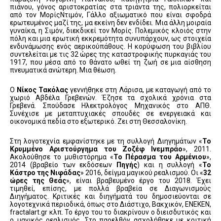
πιάνου, γόνος αριστοκρατίας στα τριάντα της, πολιορκείται
από τον ΜορίςΝτιμόν, Γάλλο αξιωματικό που είναι σφοδρά
ερωτευμένος μαζί της, μα εκείνη δεν ενδίδει. Μια άλλη μοιραία
γυναίκα, η Σιμόν, διεκδικεί τον Μορίς. Πολεμικός κλοιός στην
πόλη και μια ερωτική εκκρεμότητα συνυπάρχουν, ως στοιχεία
ενδυνάμωσης ενός αερικούπάθους. Η κορύφωση του βιβλίου
συντελείται με τις 32 ώρες της καταστροφικής πυρκαγιάς του
1917, που μέσα από το θάνατο ωθεί τη ζωή σε μια αίσθηση
πνευματικά ανώτερη. Μια θέωση.
Ο
Νίκος Τακόλας
γεννήθηκε στη Λάρισα, με καταγωγή από το
χωριό Αβδέλα Γρεβενών. Έζησε τα σχολικά χρόνια στα
Γρεβενά. Σπούδασε Ηλεκτρολόγος Μηχανικός στο ΑΠΘ.
Συνέχισε με μεταπτυχιακές σπουδές σε ενεργειακά και
οικονομικά πεδία στο εξωτερικό. Ζει στη Θεσσαλονίκη.
Στη λογοτεχνία εμφανίστηκε με τη συλλογή Διηγημάτων «
Το
Κρυμμένο Αριστούργημα του Ζοζέφ Ινεμπράο
», 2011.
Ακολούθησε το μυθιστόρημα «
Το Πέρασμα του Αρμένιου
»,
2014 (βραβείο των εκδόσεων
Πηγής
) και η συλλογή «
Το
Κάστρο της Νιφάδας
» 2016, δείγμα μαγικού ρεαλισμού. Οι «
32
ώρες της Θεάς
», είναι βραβευμένο έργο του 2018. Έχει
τιμηθεί, επίσης, με πολλά βραβεία σε Διαγωνισμούς
Διηγήματος. Κριτικές και διηγήματά του δημοσιεύονται σε
λογοτεχνικά περιοδικά, όπως στο Διάστιχο, Βακχικόν, ΕΝΕΚΕΝ,
fractalart.gr κλπ. Το έργο του το διακρίνουν ο διεισδυτικός και
ο μαγικός ρεαλισμός. Στο παρελθόν ασχολήθηκε με κριτική