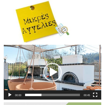
Πρόγραμμα
Αναπαραγωγής
Βίντεο
00:00
00:45