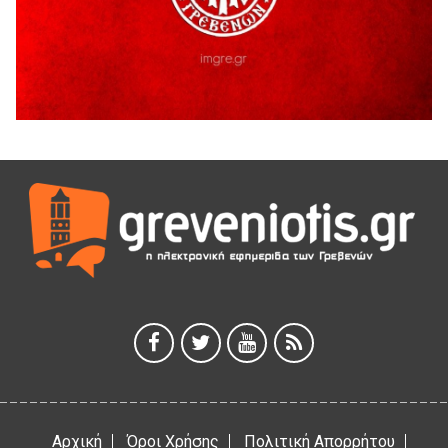
Η Marseaux στα Γρεβενά για μια μοναδική συναυλία
5 Αυγούστου 2026
Θερινό Σινεμά στο πλαίσιο του «Πολιτιστικού
Καλοκαιριού 2026» με την βραβευμένη ταινία «Μικρές
Ανάσες».
5 Αυγούστου 2026
Γρεβενά: Συνελήφθη 18χρονος αλλοδαπός, για κλοπή
εξοπλισμού γυμναστηρίου
5 Αυγούστου 2026
ΑΗ ΛΑΟΣ | 5 Αυγούστου | Υπαίθριο Θέατρο “Καστράκι”,
Γρεβενά
5 Αυγούστου 2026
41η Γιορτή Κρασιού στο Τρίκωμο – «Γιορτή Παράδοσης»
5 Αυγούστου 2026
Αρχική
Όροι Χρήσης
Πολιτική Απορρήτου