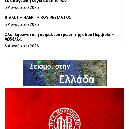
Σε απόγνωση λόγω αδέσποτων
6 Αυγούστου 2026
ΔΙΑΚΟΠΗ ΗΛΕΚΤΡΙΚΟΥ ΡΕΥΜΑΤΟΣ
6 Αυγούστου 2026
Ολοκληρώνεται η ασφαλτόστρωση της οδού Περιβόλι –
Αβδέλλα
6 Αυγούστου 2026
H παραδοχή λαθών είναι (και) δύναμη
5 Αυγούστου 2026
Ο ΑΝΔΡΕΑΣ ΑΣΛΑΝΙΔΗΣ ΣΥΝΕΧΙΖΕΙ ΣΤΟΝ ΠΡΩΤΕΑ
ΓΡΕΒΕΝΩΝ
5 Αυγούστου 2026
Ευχαριστήριο Εκπολιτιστικού Συλλόγου Ταξιάρχη προς κ.
Παρασχάκη Αθανάσιο
5 Αυγούστου 2026
Διακοπή υδροδότησης του Α΄ κλάδου ύδρευσης
5 Αυγούστου 2026