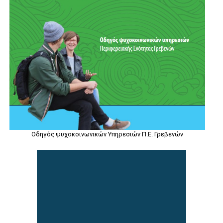
Οδηγός ψυχοκοινωνικών Υπηρεσιών Π.Ε. Γρεβενών