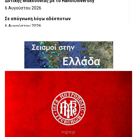
Δυτικής Μακεδονίας με το HanoiUniversity
6 Αυγούστου 2026
Σε απόγνωση λόγω αδέσποτων
6 Αυγούστου 2026
ΔΙΑΚΟΠΗ ΗΛΕΚΤΡΙΚΟΥ ΡΕΥΜΑΤΟΣ
6 Αυγούστου 2026
Ολοκληρώνεται η ασφαλτόστρωση της οδού Περιβόλι –
Αβδέλλα
6 Αυγούστου 2026
H παραδοχή λαθών είναι (και) δύναμη
5 Αυγούστου 2026
Ο ΑΝΔΡΕΑΣ ΑΣΛΑΝΙΔΗΣ ΣΥΝΕΧΙΖΕΙ ΣΤΟΝ ΠΡΩΤΕΑ
ΓΡΕΒΕΝΩΝ
5 Αυγούστου 2026
Ευχαριστήριο Εκπολιτιστικού Συλλόγου Ταξιάρχη προς κ.
Παρασχάκη Αθανάσιο
5 Αυγούστου 2026