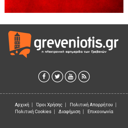
Διακοπή υδροδότησης του Α΄ κλάδου ύδρευσης
5 Αυγούστου 2026
Η Marseaux στα Γρεβενά για μια μοναδική συναυλία
5 Αυγούστου 2026
Θερινό Σινεμά στο πλαίσιο του «Πολιτιστικού
Καλοκαιριού 2026» με την βραβευμένη ταινία «Μικρές
Ανάσες».
5 Αυγούστου 2026
Γρεβενά: Συνελήφθη 18χρονος αλλοδαπός, για κλοπή
εξοπλισμού γυμναστηρίου
5 Αυγούστου 2026
Αρχική
Όροι Χρήσης
Πολιτική Απορρήτου
Πολιτική Cookies
Διαφήμιση
Επικοινωνία