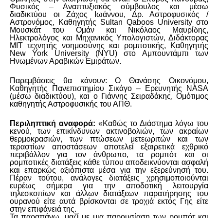
Φυσικός – Αναπτυξιακός σύμβουλος και μέσω
διαδικτύου οι Ζάχος Ιωάννου, Δρ. Αστροφυσικός /
Αστρονόμος, Καθηγητής Sultan Qaboos University στο
Μουσκάτ του Ομάν και Νικόλαος Μαυρίδης,
Ηλεκτρολόγος και Μηχανικός Υπολογιστών, Διδάκτορας
ΜΙΤ τεχνητής νοημοσύνης και ρομποτικής, Καθηγητής
New York University (NYU) στο Αμπουντάμπι των
Ηνωμένων Αραβικών Εμιράτων.
Παρεμβάσεις θα κάνουν: O Θανάσης Οικονόμου,
Καθηγητής Πανεπιστημίου Σικάγο – Ερευνητής NASA
(μέσω διαδικτύου), και ο Γιάννης Σειραδάκης, Ομότιμος
καθηγητής Αστροφυσικής του ΑΠΘ.
Περιληπτική αναφορά:
«Καθώς το Διάστημα λόγω του
κενού, των επικίνδυνων ακτινοβολιών, των ακραίων
θερμοκρασιών, των πτώσεων μετεωριτών και των
τεραστίων αποστάσεων αποτελεί εξαιρετικά εχθρικό
περιβάλλον για τον άνθρωπο, τα ρομπότ και οι
ρομποτικές διατάξεις κάθε τύπου αποδεικνύονται ασφαλή
και επαρκώς αξιόπιστα μέσα για την εξερεύνησή του.
Πέραν τούτου, ανάλογες διατάξεις χρησιμοποιούνται
ευρέως σήμερα για την αποδοτική λειτουργία
τηλεσκοπίων και άλλων διατάξεων παρατήρησης του
ουρανού είτε αυτά βρίσκονται σε τροχιά εκτός Γης είτε
στην επιφάνειά της.
Τα παραπάνω, μαζί με μια παρουσίαση των ρομπότ και