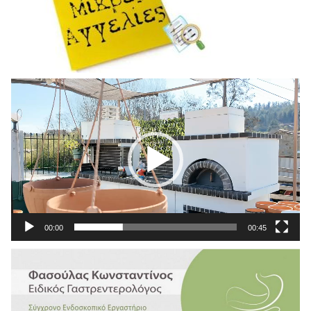
Πρόγραμμα
Αναπαραγωγής
Βίντεο
00:00
00:45