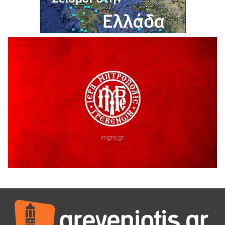
Τα δρομολόγια των Κινητών Αστυνομικών Μονάδων (από
10-08-2026 έως 16-08-2026
7 Αυγούστου 2026
Δωρεά ειδών ιματισμού από τον Σύλλογο Αλληλεγγύης και
Εθελοντισμού Γρεβενών «Ελπίδα», στο Γραφείο
Αντιμετώπισης Ενδοοικογενειακής Βίας του Αστυνομικού
Τμήματος Γρεβενών
7 Αυγούστου 2026
Αυτό το καλοκαίρι, ο θρυλικός Αρσέν Λουπέν γυρίζει την
Ελλάδα με μια θεατρική παράσταση για όλη την
οικογένεια, όπου το τέλος το αποφασίζεις εσύ!
7 Αυγούστου 2026
“ΠΟΛΙΤΙΣΤΙΚΟ ΚΑΛΟΚΑΙΡΙ 2026”: Η MARSEAUX LIVE στα
Γρεβενά.
6 Αυγούστου 2026
Υπογραφή Μνημονίου Συνεργασίας του Πανεπιστημίου
Δυτικής Μακεδονίας με το HanoiUniversity
6 Αυγούστου 2026
Σε απόγνωση λόγω αδέσποτων
6 Αυγούστου 2026