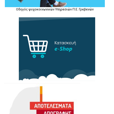
Οδηγός ψυχοκοινωνικών Υπηρεσιών Π.Ε. Γρεβενών