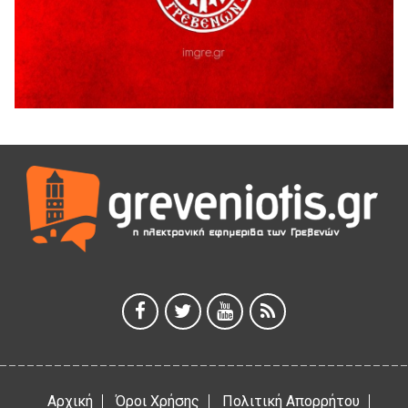
Ευχαριστήριο Εκπολιτιστικού Συλλόγου Ταξιάρχη προς κ.
Παρασχάκη Αθανάσιο
5 Αυγούστου 2026
Διακοπή υδροδότησης του Α΄ κλάδου ύδρευσης
5 Αυγούστου 2026
Η Marseaux στα Γρεβενά για μια μοναδική συναυλία
5 Αυγούστου 2026
Θερινό Σινεμά στο πλαίσιο του «Πολιτιστικού
Καλοκαιριού 2026» με την βραβευμένη ταινία «Μικρές
Ανάσες».
5 Αυγούστου 2026
Γρεβενά: Συνελήφθη 18χρονος αλλοδαπός, για κλοπή
εξοπλισμού γυμναστηρίου
5 Αυγούστου 2026
Αρχική
Όροι Χρήσης
Πολιτική Απορρήτου