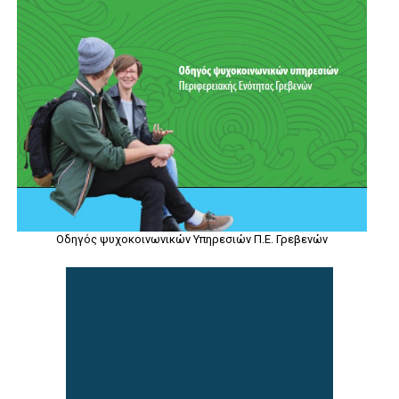
Οδηγός ψυχοκοινωνικών Υπηρεσιών Π.Ε. Γρεβενών