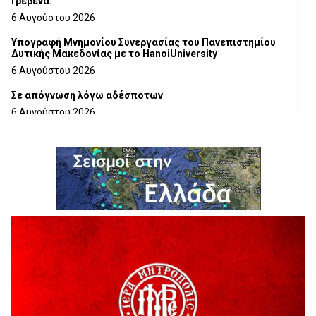
Γρεβενά.
6 Αυγούστου 2026
Υπογραφή Μνημονίου Συνεργασίας του Πανεπιστημίου
Δυτικής Μακεδονίας με το HanoiUniversity
6 Αυγούστου 2026
Σε απόγνωση λόγω αδέσποτων
6 Αυγούστου 2026
ΔΙΑΚΟΠΗ ΗΛΕΚΤΡΙΚΟΥ ΡΕΥΜΑΤΟΣ
6 Αυγούστου 2026
Ολοκληρώνεται η ασφαλτόστρωση της οδού Περιβόλι –
Αβδέλλα
6 Αυγούστου 2026
H παραδοχή λαθών είναι (και) δύναμη
5 Αυγούστου 2026
Ο ΑΝΔΡΕΑΣ ΑΣΛΑΝΙΔΗΣ ΣΥΝΕΧΙΖΕΙ ΣΤΟΝ ΠΡΩΤΕΑ
ΓΡΕΒΕΝΩΝ
5 Αυγούστου 2026