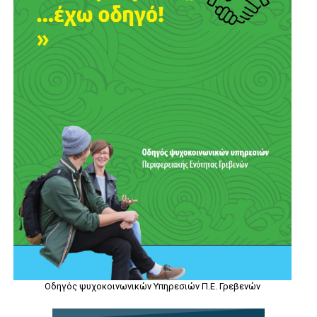
Οδηγός ψυχοκοινωνικών Υπηρεσιών Π.Ε. Γρεβενών