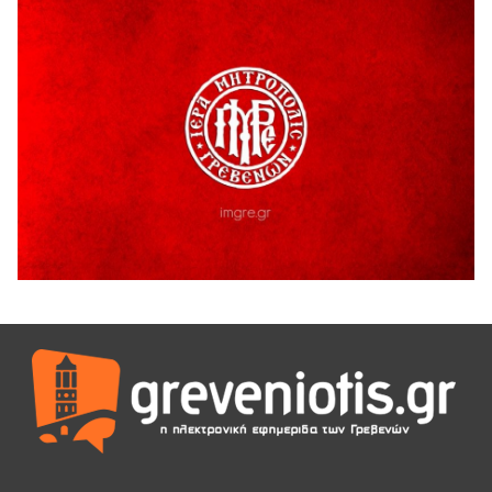
H παραδοχή λαθών είναι (και) δύναμη
5 Αυγούστου 2026
Ο ΑΝΔΡΕΑΣ ΑΣΛΑΝΙΔΗΣ ΣΥΝΕΧΙΖΕΙ ΣΤΟΝ ΠΡΩΤΕΑ
ΓΡΕΒΕΝΩΝ
5 Αυγούστου 2026
Ευχαριστήριο Εκπολιτιστικού Συλλόγου Ταξιάρχη προς κ.
Παρασχάκη Αθανάσιο
5 Αυγούστου 2026
Διακοπή υδροδότησης του Α΄ κλάδου ύδρευσης
5 Αυγούστου 2026
Η Marseaux στα Γρεβενά για μια μοναδική συναυλία
5 Αυγούστου 2026
Θερινό Σινεμά στο πλαίσιο του «Πολιτιστικού
Καλοκαιριού 2026» με την βραβευμένη ταινία «Μικρές
Ανάσες».
5 Αυγούστου 2026
Γρεβενά: Συνελήφθη 18χρονος αλλοδαπός, για κλοπή