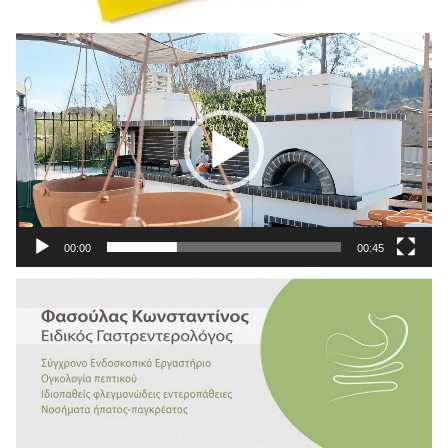
Πρόγραμμα
Αναπαραγωγής
Βίντεο
00:00
00:45