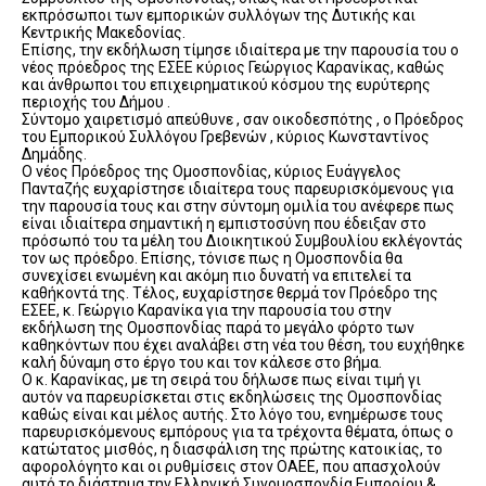
εκπρόσωποι των εμπορικών συλλόγων της Δυτικής και
Κεντρικής Μακεδονίας.
Επίσης, την εκδήλωση τίμησε ιδιαίτερα με την παρουσία του ο
νέος πρόεδρος της ΕΣΕΕ κύριος Γεώργιος Καρανίκας, καθώς
και άνθρωποι του επιχειρηματικού κόσμου της ευρύτερης
περιοχής του Δήμου .
Σύντομο χαιρετισμό απεύθυνε , σαν οικοδεσπότης , ο Πρόεδρος
του Εμπορικού Συλλόγου Γρεβενών , κύριος Κωνσταντίνος
Δημάδης.
Ο νέος Πρόεδρος της Ομοσπονδίας, κύριος Ευάγγελος
Πανταζής ευχαρίστησε ιδιαίτερα τους παρευρισκόμενους για
την παρουσία τους και στην σύντομη ομιλία του ανέφερε πως
είναι ιδιαίτερα σημαντική η εμπιστοσύνη που έδειξαν στο
πρόσωπό του τα μέλη του Διοικητικού Συμβουλίου εκλέγοντάς
τον ως πρόεδρο. Επίσης, τόνισε πως η Ομοσπονδία θα
συνεχίσει ενωμένη και ακόμη πιο δυνατή να επιτελεί τα
καθήκοντά της. Τέλος, ευχαρίστησε θερμά τον Πρόεδρο της
ΕΣΕΕ, κ. Γεώργιο Καρανίκα για την παρουσία του στην
εκδήλωση της Ομοσπονδίας παρά το μεγάλο φόρτο των
καθηκόντων που έχει αναλάβει στη νέα του θέση, του ευχήθηκε
καλή δύναμη στο έργο του και τον κάλεσε στο βήμα.
Ο κ. Καρανίκας, με τη σειρά του δήλωσε πως είναι τιμή γι
αυτόν να παρευρίσκεται στις εκδηλώσεις της Ομοσπονδίας
καθώς είναι και μέλος αυτής. Στο λόγο του, ενημέρωσε τους
παρευρισκόμενους εμπόρους για τα τρέχοντα θέματα, όπως ο
κατώτατος μισθός, η διασφάλιση της πρώτης κατοικίας, το
αφορολόγητο και οι ρυθμίσεις στον ΟΑΕΕ, που απασχολούν
αυτό το διάστημα την Ελληνική Συνομοσπονδία Εμπορίου &