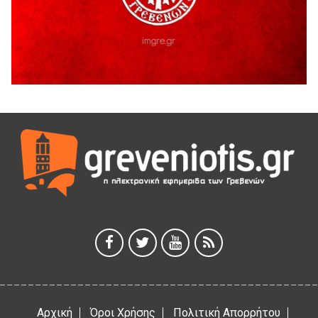
6 Αυγούστου 2026
H παραδοχή λαθών είναι (και) δύναμη
5 Αυγούστου 2026
Ο ΑΝΔΡΕΑΣ ΑΣΛΑΝΙΔΗΣ ΣΥΝΕΧΙΖΕΙ ΣΤΟΝ ΠΡΩΤΕΑ
ΓΡΕΒΕΝΩΝ
5 Αυγούστου 2026
Ευχαριστήριο Εκπολιτιστικού Συλλόγου Ταξιάρχη προς κ.
Παρασχάκη Αθανάσιο
5 Αυγούστου 2026
Διακοπή υδροδότησης του Α΄ κλάδου ύδρευσης
5 Αυγούστου 2026
Η Marseaux στα Γρεβενά για μια μοναδική συναυλία
5 Αυγούστου 2026
Αρχική
Όροι Χρήσης
Πολιτική Απορρήτου