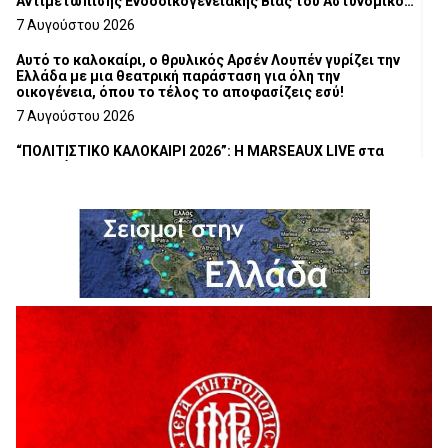
Αντιμετώπισης Ενδοοικογενειακής Βίας του Αστυνομικού
Τμήματος Γρεβενών
7 Αυγούστου 2026
Αυτό το καλοκαίρι, ο θρυλικός Αρσέν Λουπέν γυρίζει την
Ελλάδα με μια θεατρική παράσταση για όλη την
οικογένεια, όπου το τέλος το αποφασίζεις εσύ!
7 Αυγούστου 2026
“ΠΟΛΙΤΙΣΤΙΚΟ ΚΑΛΟΚΑΙΡΙ 2026”: Η MARSEAUX LIVE στα
Γρεβενά.
6 Αυγούστου 2026
Υπογραφή Μνημονίου Συνεργασίας του Πανεπιστημίου
Δυτικής Μακεδονίας με το HanoiUniversity
6 Αυγούστου 2026
Σε απόγνωση λόγω αδέσποτων
6 Αυγούστου 2026
ΔΙΑΚΟΠΗ ΗΛΕΚΤΡΙΚΟΥ ΡΕΥΜΑΤΟΣ
6 Αυγούστου 2026
Ολοκληρώνεται η ασφαλτόστρωση της οδού Περιβόλι –
Αβδέλλα