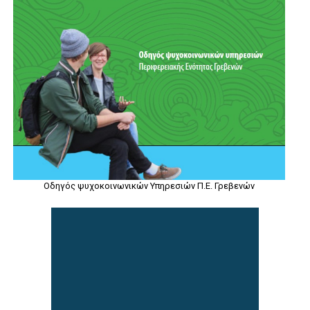
Οδηγός ψυχοκοινωνικών Υπηρεσιών Π.Ε. Γρεβενών