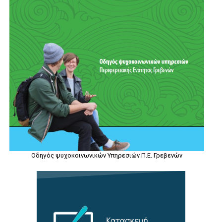
Οδηγός ψυχοκοινωνικών Υπηρεσιών Π.Ε. Γρεβενών