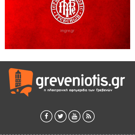
ΓΡΕΒΕΝΩΝ
5 Αυγούστου 2026
Ευχαριστήριο Εκπολιτιστικού Συλλόγου Ταξιάρχη προς κ.
Παρασχάκη Αθανάσιο
5 Αυγούστου 2026
Διακοπή υδροδότησης του Α΄ κλάδου ύδρευσης
5 Αυγούστου 2026
Η Marseaux στα Γρεβενά για μια μοναδική συναυλία
5 Αυγούστου 2026
Θερινό Σινεμά στο πλαίσιο του «Πολιτιστικού
Καλοκαιριού 2026» με την βραβευμένη ταινία «Μικρές
Ανάσες».
5 Αυγούστου 2026
Γρεβενά: Συνελήφθη 18χρονος αλλοδαπός, για κλοπή
εξοπλισμού γυμναστηρίου
5 Αυγούστου 2026