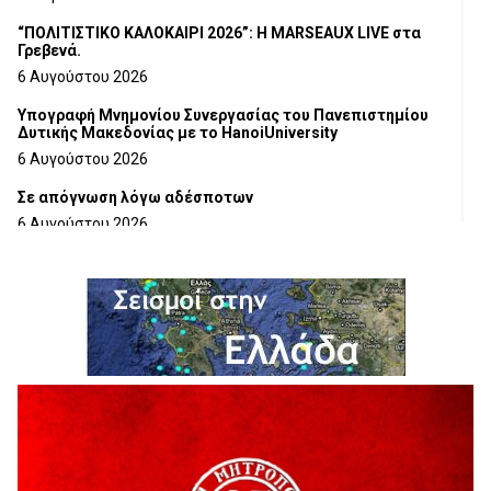
“ΠΟΛΙΤΙΣΤΙΚΟ ΚΑΛΟΚΑΙΡΙ 2026”: Η MARSEAUX LIVE στα
Γρεβενά.
6 Αυγούστου 2026
Υπογραφή Μνημονίου Συνεργασίας του Πανεπιστημίου
Δυτικής Μακεδονίας με το HanoiUniversity
6 Αυγούστου 2026
Σε απόγνωση λόγω αδέσποτων
6 Αυγούστου 2026
ΔΙΑΚΟΠΗ ΗΛΕΚΤΡΙΚΟΥ ΡΕΥΜΑΤΟΣ
6 Αυγούστου 2026
Ολοκληρώνεται η ασφαλτόστρωση της οδού Περιβόλι –
Αβδέλλα
6 Αυγούστου 2026
H παραδοχή λαθών είναι (και) δύναμη
5 Αυγούστου 2026
Ο ΑΝΔΡΕΑΣ ΑΣΛΑΝΙΔΗΣ ΣΥΝΕΧΙΖΕΙ ΣΤΟΝ ΠΡΩΤΕΑ