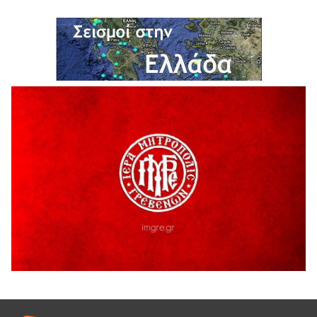
5 Αυγούστου 2026
Η Marseaux στα Γρεβενά για μια μοναδική συναυλία
5 Αυγούστου 2026
Θερινό Σινεμά στο πλαίσιο του «Πολιτιστικού
Καλοκαιριού 2026» με την βραβευμένη ταινία «Μικρές
Ανάσες».
5 Αυγούστου 2026
Γρεβενά: Συνελήφθη 18χρονος αλλοδαπός, για κλοπή
εξοπλισμού γυμναστηρίου
5 Αυγούστου 2026
ΑΗ ΛΑΟΣ | 5 Αυγούστου | Υπαίθριο Θέατρο “Καστράκι”,
Γρεβενά
5 Αυγούστου 2026
41η Γιορτή Κρασιού στο Τρίκωμο – «Γιορτή Παράδοσης»
5 Αυγούστου 2026
ΜΟΡΙΟΔΟΤΟΥΜΕΝΑ ΣΕΜΙΝΑΡΙΑ ΑΠΟ ΤΟ ΠΑΝΕΠΙΣΤΗΜΙΟ
ΠΕΙΡΑΙΑ
5 Αυγούστου 2026