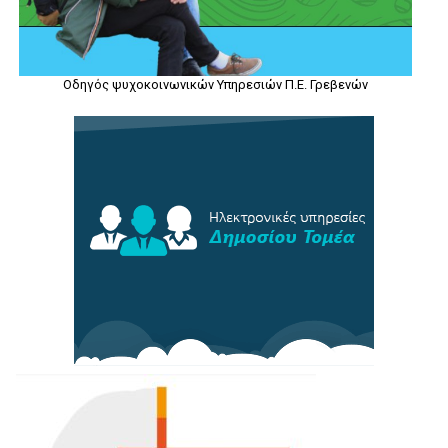
Οδηγός ψυχοκοινωνικών Υπηρεσιών Π.Ε. Γρεβενών