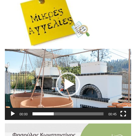
Πρόγραμμα
Αναπαραγωγής
Βίντεο
00:00
00:45