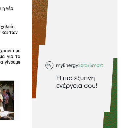
ι η νέα
Σχολεία
 και των
χρονιά με
μα για τα
α γίνουμε