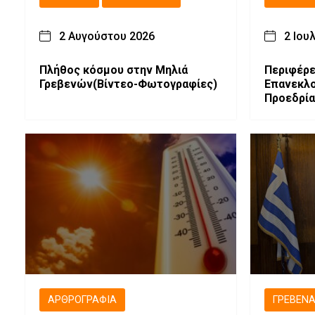
2 Αυγούστου 2026
2 Ιου
Πλήθος κόσμου στην Μηλιά
Περιφέρε
Γρεβενών(Βίντεο-Φωτογραφίες)
Επανεκλογ
Προεδρία
Συμβουλίου και ανάδει
Προεδρεί
Επιτροπ
ΑΡΘΡΟΓΡΑΦΊΑ
ΓΡΕΒΕΝ