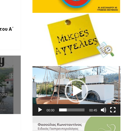
του Α΄
Πρόγραμμα
Αναπαραγωγής
Βίντεο
00:00
00:45