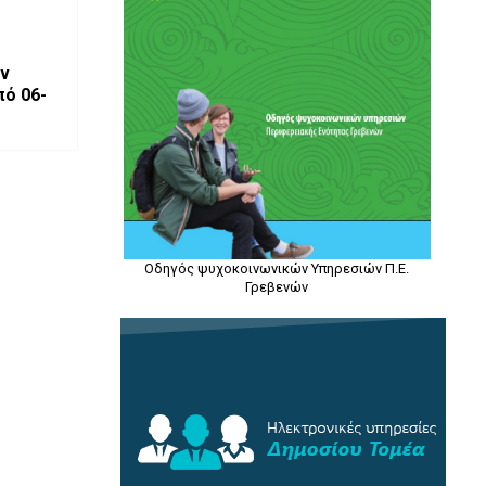
ν
Οδηγός ψυχοκοινωνικών Υπηρεσιών Π.Ε.
Γρεβενών