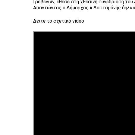
Γρεβενών, έθεσε στη χθεσινή συνεδρίαση το
Απαντώντας ο Δήμαρχος κ.Δασταμάνης δήλωσ
Δειτε το σχετικό video