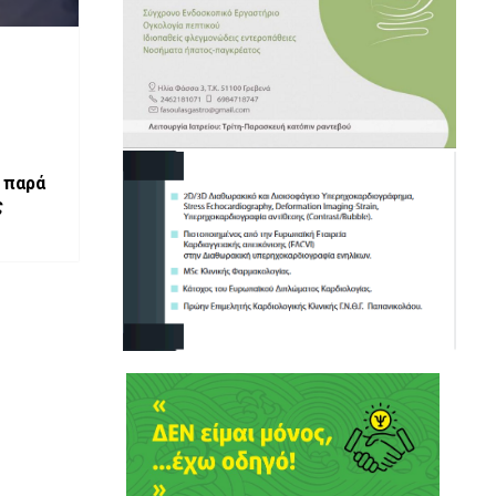
 παρά
ς