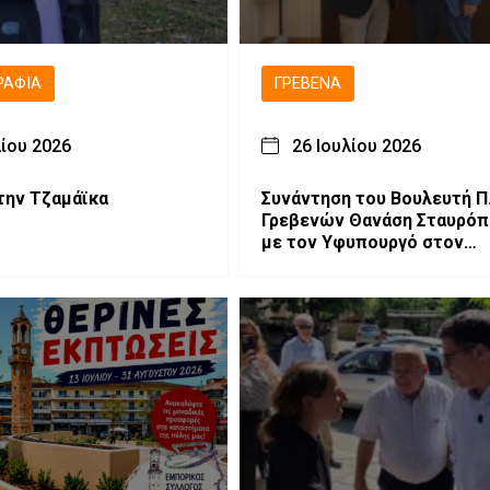
ΡΑΦΊΑ
ΓΡΕΒΕΝΆ
λίου 2026
26 Ιουλίου 2026
την Τζαμάϊκα
Συνάντηση του Βουλευτή Π.
Γρεβενών Θανάση Σταυρό
με τον Υφυπουργό στον
Πρωθυπουργό Θανάση
Κοντογεώργη για το αναπτ
πρόγραμμα των Γρεβενών