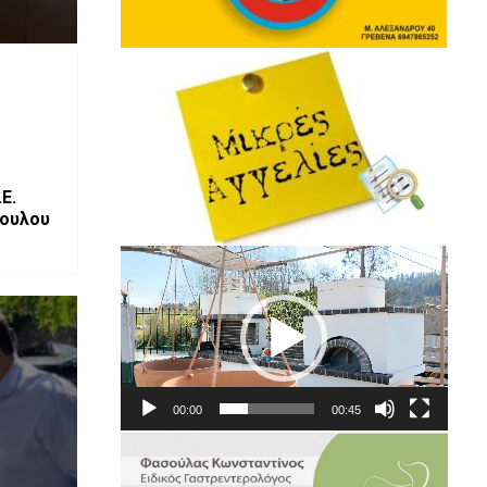
Ε.
πουλου
Πρόγραμμα
Αναπαραγωγής
υξιακό
Βίντεο
00:00
00:45