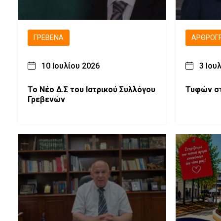
ΓΡΕΒΕΝΆ
ΑΡΘΡΟΓ
10 Ιουλίου 2026
3 Ιου
Το Νέο Δ.Σ του Ιατρικού Συλλόγου
Τυφών σ
Γρεβενών