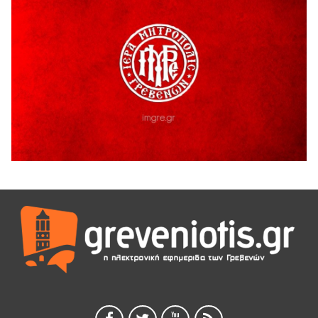
Γρεβενά: Συνελήφθη 18χρονος αλλοδαπός, για κλοπή
εξοπλισμού γυμναστηρίου
5 Αυγούστου 2026
ΑΗ ΛΑΟΣ | 5 Αυγούστου | Υπαίθριο Θέατρο “Καστράκι”,
Γρεβενά
5 Αυγούστου 2026
41η Γιορτή Κρασιού στο Τρίκωμο – «Γιορτή Παράδοσης»
5 Αυγούστου 2026
ΜΟΡΙΟΔΟΤΟΥΜΕΝΑ ΣΕΜΙΝΑΡΙΑ ΑΠΟ ΤΟ ΠΑΝΕΠΙΣΤΗΜΙΟ
ΠΕΙΡΑΙΑ
5 Αυγούστου 2026
ΕΥΧΑΡΙΣΤΙΕΣ Φυσιολατρικού Συλλόγου Γρεβενών
4 Αυγούστου 2026
Έκτακτη χρηματοδότηση 400.000€ για επιπλέον εργασίες
στο Δημοτικό Στάδιο Γρεβενών «Μίλτος Τεντόγλου»
4 Αυγούστου 2026