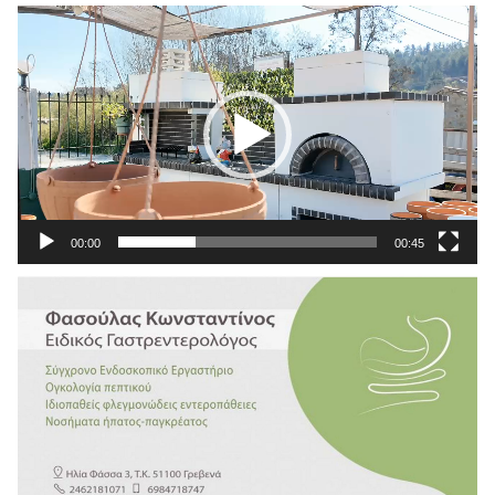
Πρόγραμμα
Αναπαραγωγής
Βίντεο
00:00
00:45