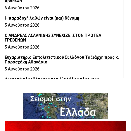
Αβδέλλα
6 Αυγούστου 2026
H παραδοχή λαθών είναι (και) δύναμη
5 Αυγούστου 2026
Ο ΑΝΔΡΕΑΣ ΑΣΛΑΝΙΔΗΣ ΣΥΝΕΧΙΖΕΙ ΣΤΟΝ ΠΡΩΤΕΑ
ΓΡΕΒΕΝΩΝ
5 Αυγούστου 2026
Ευχαριστήριο Εκπολιτιστικού Συλλόγου Ταξιάρχη προς κ.
Παρασχάκη Αθανάσιο
5 Αυγούστου 2026
Διακοπή υδροδότησης του Α΄ κλάδου ύδρευσης
5 Αυγούστου 2026
Η Marseaux στα Γρεβενά για μια μοναδική συναυλία
5 Αυγούστου 2026
Θερινό Σινεμά στο πλαίσιο του «Πολιτιστικού
Καλοκαιριού 2026» με την βραβευμένη ταινία «Μικρές
Ανάσες».
5 Αυγούστου 2026