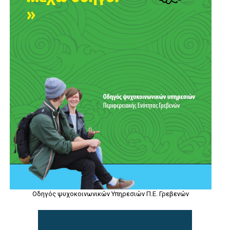
Οδηγός ψυχοκοινωνικών Υπηρεσιών Π.Ε. Γρεβενών