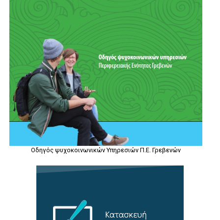
Οδηγός ψυχοκοινωνικών Υπηρεσιών Π.Ε. Γρεβενών