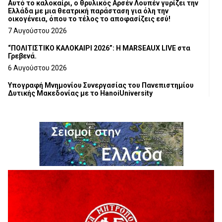
Αυτό το καλοκαίρι, ο θρυλικός Αρσέν Λουπέν γυρίζει την
Ελλάδα με μια θεατρική παράσταση για όλη την
οικογένεια, όπου το τέλος το αποφασίζεις εσύ!
7 Αυγούστου 2026
“ΠΟΛΙΤΙΣΤΙΚΟ ΚΑΛΟΚΑΙΡΙ 2026”: Η MARSEAUX LIVE στα
Γρεβενά.
6 Αυγούστου 2026
Υπογραφή Μνημονίου Συνεργασίας του Πανεπιστημίου
Δυτικής Μακεδονίας με το HanoiUniversity
6 Αυγούστου 2026
Σε απόγνωση λόγω αδέσποτων
6 Αυγούστου 2026
ΔΙΑΚΟΠΗ ΗΛΕΚΤΡΙΚΟΥ ΡΕΥΜΑΤΟΣ
6 Αυγούστου 2026
Ολοκληρώνεται η ασφαλτόστρωση της οδού Περιβόλι –
Αβδέλλα
6 Αυγούστου 2026
H παραδοχή λαθών είναι (και) δύναμη