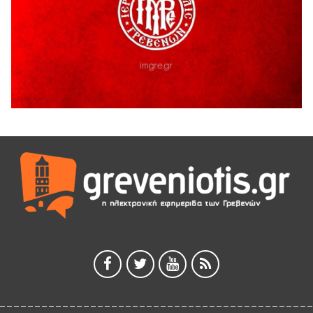
5 Αυγούστου 2026
Ο ΑΝΔΡΕΑΣ ΑΣΛΑΝΙΔΗΣ ΣΥΝΕΧΙΖΕΙ ΣΤΟΝ ΠΡΩΤΕΑ
ΓΡΕΒΕΝΩΝ
5 Αυγούστου 2026
Ευχαριστήριο Εκπολιτιστικού Συλλόγου Ταξιάρχη προς κ.
Παρασχάκη Αθανάσιο
5 Αυγούστου 2026
Διακοπή υδροδότησης του Α΄ κλάδου ύδρευσης
5 Αυγούστου 2026
Η Marseaux στα Γρεβενά για μια μοναδική συναυλία
5 Αυγούστου 2026
Θερινό Σινεμά στο πλαίσιο του «Πολιτιστικού
Καλοκαιριού 2026» με την βραβευμένη ταινία «Μικρές
Ανάσες».
5 Αυγούστου 2026