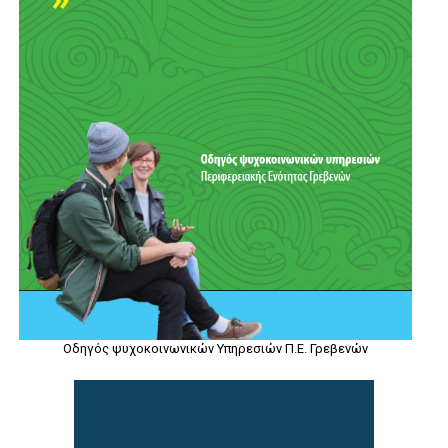
Οδηγός ψυχοκοινωνικών Υπηρεσιών Π.Ε. Γρεβενών