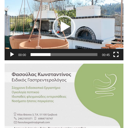
Αναπαραγωγής
Βίντεο
00:00
00:45