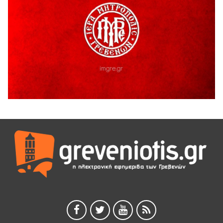
Ο ΑΝΔΡΕΑΣ ΑΣΛΑΝΙΔΗΣ ΣΥΝΕΧΙΖΕΙ ΣΤΟΝ ΠΡΩΤΕΑ
ΓΡΕΒΕΝΩΝ
5 Αυγούστου 2026
Ευχαριστήριο Εκπολιτιστικού Συλλόγου Ταξιάρχη προς κ.
Παρασχάκη Αθανάσιο
5 Αυγούστου 2026
Διακοπή υδροδότησης του Α΄ κλάδου ύδρευσης
5 Αυγούστου 2026
Η Marseaux στα Γρεβενά για μια μοναδική συναυλία
5 Αυγούστου 2026
Θερινό Σινεμά στο πλαίσιο του «Πολιτιστικού
Καλοκαιριού 2026» με την βραβευμένη ταινία «Μικρές
Ανάσες».
5 Αυγούστου 2026
Γρεβενά: Συνελήφθη 18χρονος αλλοδαπός, για κλοπή
εξοπλισμού γυμναστηρίου
5 Αυγούστου 2026