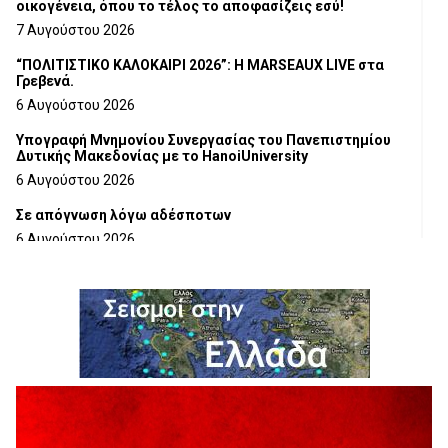
οικογένεια, όπου το τέλος το αποφασίζεις εσύ!
7 Αυγούστου 2026
“ΠΟΛΙΤΙΣΤΙΚΟ ΚΑΛΟΚΑΙΡΙ 2026”: Η MARSEAUX LIVE στα
Γρεβενά.
6 Αυγούστου 2026
Υπογραφή Μνημονίου Συνεργασίας του Πανεπιστημίου
Δυτικής Μακεδονίας με το HanoiUniversity
6 Αυγούστου 2026
Σε απόγνωση λόγω αδέσποτων
6 Αυγούστου 2026
ΔΙΑΚΟΠΗ ΗΛΕΚΤΡΙΚΟΥ ΡΕΥΜΑΤΟΣ
6 Αυγούστου 2026
Ολοκληρώνεται η ασφαλτόστρωση της οδού Περιβόλι –
Αβδέλλα
6 Αυγούστου 2026
H παραδοχή λαθών είναι (και) δύναμη
5 Αυγούστου 2026