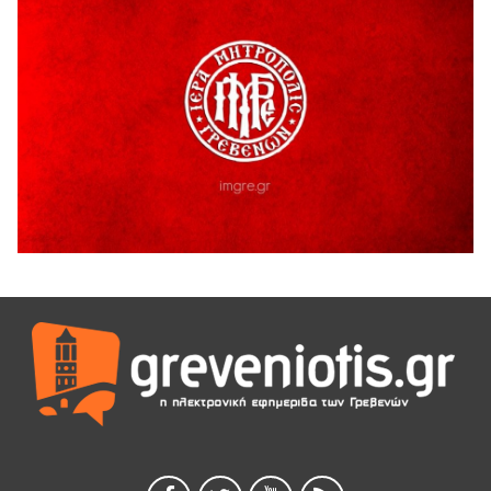
Παρασχάκη Αθανάσιο
5 Αυγούστου 2026
Διακοπή υδροδότησης του Α΄ κλάδου ύδρευσης
5 Αυγούστου 2026
Η Marseaux στα Γρεβενά για μια μοναδική συναυλία
5 Αυγούστου 2026
Θερινό Σινεμά στο πλαίσιο του «Πολιτιστικού
Καλοκαιριού 2026» με την βραβευμένη ταινία «Μικρές
Ανάσες».
5 Αυγούστου 2026
Γρεβενά: Συνελήφθη 18χρονος αλλοδαπός, για κλοπή
εξοπλισμού γυμναστηρίου
5 Αυγούστου 2026
ΑΗ ΛΑΟΣ | 5 Αυγούστου | Υπαίθριο Θέατρο “Καστράκι”,
Γρεβενά
5 Αυγούστου 2026
41η Γιορτή Κρασιού στο Τρίκωμο – «Γιορτή Παράδοσης»