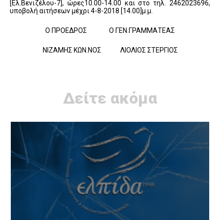
[Ελ.Βενιζέλου-7], ώρες10.00-14.00 και στο τηλ. 2462023696,
υποβολή αιτήσεων μέχρι 4-8-2018 [14.00]μ.μ.
Ο ΠΡΟΕΔΡΟΣ Ο ΓΕΝ.ΓΡΑΜΜΑΤΕΑΣ
ΝΙΖΑΜΗΣ ΚΩΝ.ΝΟΣ ΛΙΟΛΙΟΣ ΣΤΕΡΓΙΟΣ
Δείτε ακόμα