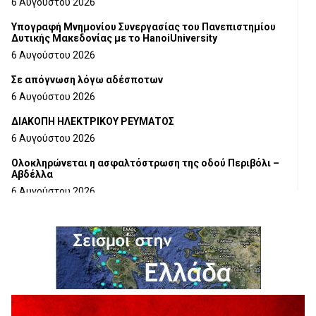
6 Αυγούστου 2026
Υπογραφή Μνημονίου Συνεργασίας του Πανεπιστημίου
Δυτικής Μακεδονίας με το HanoiUniversity
6 Αυγούστου 2026
Σε απόγνωση λόγω αδέσποτων
6 Αυγούστου 2026
ΔΙΑΚΟΠΗ ΗΛΕΚΤΡΙΚΟΥ ΡΕΥΜΑΤΟΣ
6 Αυγούστου 2026
Ολοκληρώνεται η ασφαλτόστρωση της οδού Περιβόλι –
Αβδέλλα
6 Αυγούστου 2026
H παραδοχή λαθών είναι (και) δύναμη
5 Αυγούστου 2026
Ο ΑΝΔΡΕΑΣ ΑΣΛΑΝΙΔΗΣ ΣΥΝΕΧΙΖΕΙ ΣΤΟΝ ΠΡΩΤΕΑ
ΓΡΕΒΕΝΩΝ
5 Αυγούστου 2026
Ευχαριστήριο Εκπολιτιστικού Συλλόγου Ταξιάρχη προς κ.