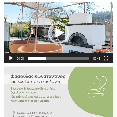
Πρόγραμμα
Αναπαραγωγής
Βίντεο
00:00
00:45