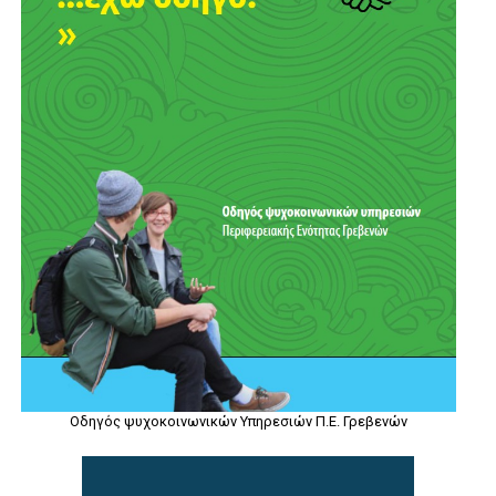
Οδηγός ψυχοκοινωνικών Υπηρεσιών Π.Ε. Γρεβενών