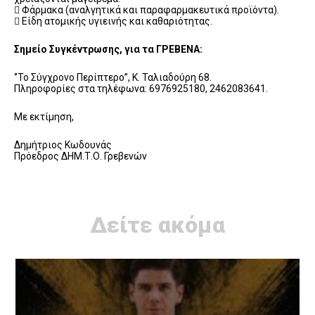
 Φάρμακα (αναλγητικά και παραφαρμακευτικά προϊόντα).
 Είδη ατομικής υγιεινής και καθαριότητας.
Σημείο Συγκέντρωσης, για τα ΓΡΕΒΕΝΑ:
‘’Το Σύγχρονο Περίπτερο’’, Κ. Ταλιαδούρη 68.
Πληροφορίες στα τηλέφωνα: 6976925180, 2462083641.
Με εκτίμηση,
Δημήτριος Κωδουνάς
Πρόεδρος ΔΗΜ.Τ.Ο. Γρεβενών
Δείτε ακόμα