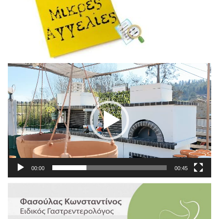
Πρόγραμμα
Αναπαραγωγής
Βίντεο
00:00
00:45