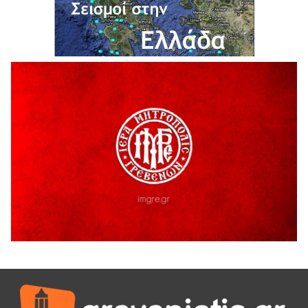
6 Αυγούστου 2026
Ολοκληρώνεται η ασφαλτόστρωση της οδού Περιβόλι –
Αβδέλλα
6 Αυγούστου 2026
H παραδοχή λαθών είναι (και) δύναμη
5 Αυγούστου 2026
Ο ΑΝΔΡΕΑΣ ΑΣΛΑΝΙΔΗΣ ΣΥΝΕΧΙΖΕΙ ΣΤΟΝ ΠΡΩΤΕΑ
ΓΡΕΒΕΝΩΝ
5 Αυγούστου 2026
Ευχαριστήριο Εκπολιτιστικού Συλλόγου Ταξιάρχη προς κ.
Παρασχάκη Αθανάσιο
5 Αυγούστου 2026
Διακοπή υδροδότησης του Α΄ κλάδου ύδρευσης
5 Αυγούστου 2026
Η Marseaux στα Γρεβενά για μια μοναδική συναυλία
5 Αυγούστου 2026
Θερινό Σινεμά στο πλαίσιο του «Πολιτιστικού