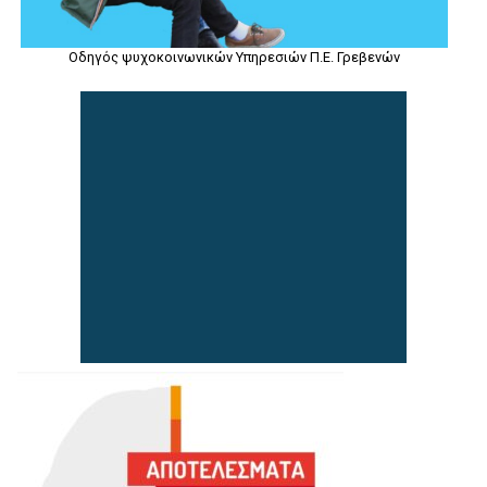
Οδηγός ψυχοκοινωνικών Υπηρεσιών Π.Ε. Γρεβενών