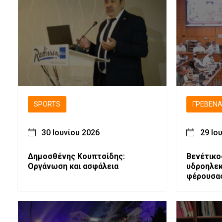
SPORTS
ΓΡΕΒΕΝ
30 Ιουνίου 2026
29 Ιο
Δημοσθένης Κουπτσίδης:
Βενέτικος
Οργάνωση και ασφάλεια
υδροηλεκ
φέρουσας
κινήσεις
Περιφέρε