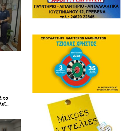
ά το
λεϊ