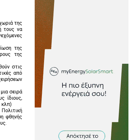
χωριά της
ή τους να
νεχόμενες
είωση της
ρους της
θούν στις
τικές από
ειρήσεων
 μια σειρά
ς ίδιους,
 κλπ)
 Πολιτική
ση φθηνής
υς.