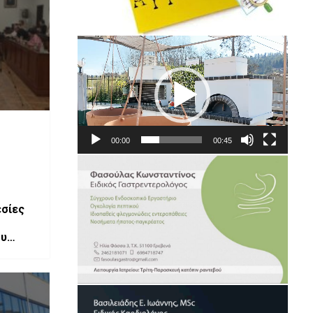
Πρόγραμμα
Αναπαραγωγής
Βίντεο
00:00
00:45
σίες
ου