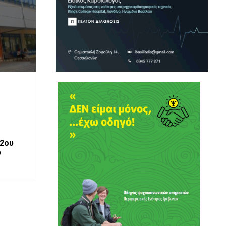
2ου
Ο