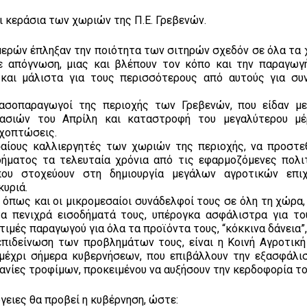
ι κεράσια των χωριών της Π.Ε. Γρεβενών.
ερών έπληξαν την ποιότητα των σιτηρών σχεδόν σε όλα τα 
ε απόγνωση, μιας και βλέπουν τον κόπο και την παραγωγ
 και μάλιστα για τους περισσότερους από αυτούς για συ
ρασοπαραγωγοί της περιοχής των Γρεβενών, που είδαν μ
ασιών του Απρίλη και καταστροφή του μεγαλύτερου μέ
οχοπτώσεις.
εσαίους καλλιεργητές των χωριών της περιοχής, να προστε
δήματος τα τελευταία χρόνια από τις εφαρμοζόμενες πολι
που στοχεύουν στη δημιουργία μεγάλων αγροτικών επιχ
κυριά.
 όπως και οι μικρομεσαίοι συνάδελφοί τους σε όλη τη χώρα,
 πενιχρά εισοδήματά τους, υπέρογκα ασφάλιστρα για του
ιμές παραγωγού για όλα τα προϊόντα τους, “κόκκινα δάνεια”,
επιδείνωση των προβλημάτων τους, είναι η Κοινή Αγροτική
 μέχρι σήμερα κυβερνήσεων, που επιβάλλουν την εξασφάλι
ανίες τροφίμων, προκειμένου να αυξήσουν την κερδοφορία το
γειες θα προβεί η κυβέρνηση, ώστε: