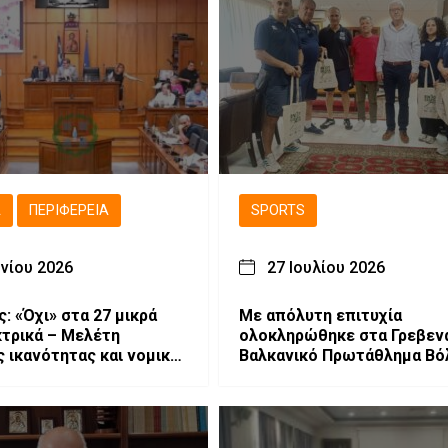
Ά
ΠΕΡΙΦΈΡΕΙΑ
SPORTS
υνίου 2026
27 Ιουλίου 2026
: «Όχι» στα 27 μικρά
Με απόλυτη επιτυχία
τρικά – Μελέτη
ολοκληρώθηκε στα Γρεβεν
 ικανότητας και νομικές
Βαλκανικό Πρωτάθλημα Βό
 προαναγγέλλει η
Κοριτσιών Κ16
ια Δυτικής Μακεδονίας