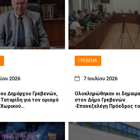
Ά
ΓΡΕΒΕΝΆ
λίου 2026
7 Ιουλίου 2026
ου Δημάρχου Γρεβενών,
Ολοκληρώθηκαν οι δημαιρε
 Ταταρίδη για τον ορισμό
στον Δήμο Γρεβενών.
 Χωρικού
-Επανεξελέγη Πρόεδρος τ
φερειάρχη Π.Ε.
Δημοτικού Συμβουλίου η
.
Ιφιγένεια Μπαρλαγιάννη. -Νέα
σύνθεση της Δημοτικής
Επιτροπής.