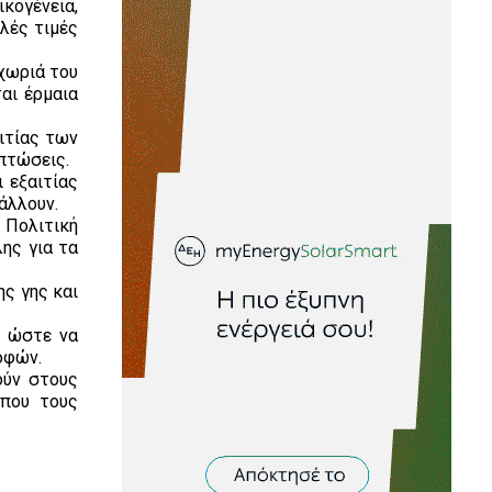
ικογένεια,
λές τιμές
χωριά του
αι έρμαια
ιτίας των
πτώσεις.
 εξαιτίας
άλλουν.
 Πολιτική
ης για τα
ης γης και
, ώστε να
οφών.
ούν στους
 που τους