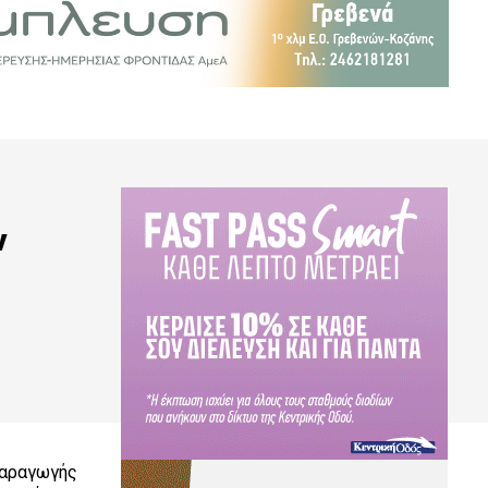
ν
παραγωγής