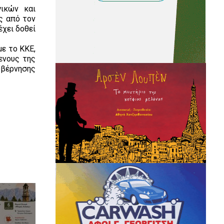
γικών και
ς από τον
έχει δοθεί
με το ΚΚΕ,
ενους της
κυβέρνησης