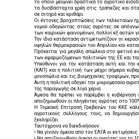
το οποίο μειώνει δραστικά το αγροτικό εισόδη
τα δυσβάσταχτα χρέη στις τράπεζες και στα
σε σιτηρά και κριθάρι.
Οι έντονες βροχοπτώσεις των τελευταίων ημ
νομού οδηγώντας στους αγρότες σε απόγνωσ
των καιρικών φαινομένων, πολλοί εξ αυτών γι
Την ίδια κατάσταση αντιμετωπίζουν οι κερα
υψηλών θερμοκρασιών του Απριλίου και κατα
Πρόκειται για μεγάλη απώλεια στο φετινό ε
των εφαρμοζόμενων πολιτικών της ΕΕ και της
Υπεύθυνοι για την κατάσταση αυτή και την 
(ΚΑΠ) και η πολιτική των μέχρι σήμερα κυβ
μονοπώλια και τις βιομηχανίες τροφίμων, προ
Αυτή η πολιτική οδηγεί την μικρομεσαία αγρο
της παραγωγής σε λίγα χέρια.
Άμεσα θα πρέπει να παρέμβει η κυβέρνηση 
αποζημιωθούν οι πληγέντες αγρότες στο 100%
Η Τομεακή Επιτροπή Γρεβενών του ΚΚΕ καλε
αγροτικούς συλλόγους τους, να δημιουργή
ξεκληρίζει.
Ταυτόχρονα να διεκδικήσουν:
• Να γίνουν άμεσα από τον ΕΛΓΑ οι εκτιμήσεις
• Να αποζημιωθούν άμεσα οι αγρότες για το 1