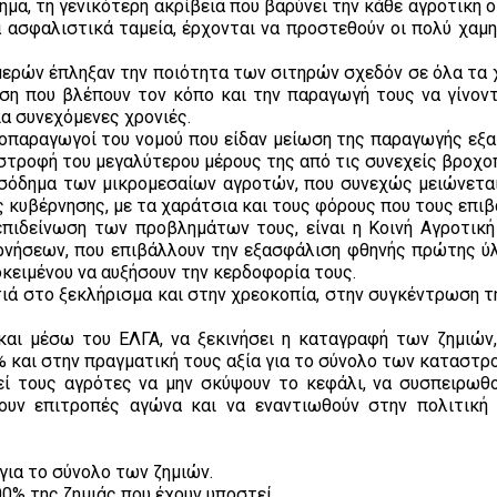
μα, τη γενικότερη ακρίβεια που βαρύνει την κάθε αγροτική ο
 ασφαλιστικά ταμεία, έρχονται να προστεθούν οι πολύ χαμη
ερών έπληξαν την ποιότητα των σιτηρών σχεδόν σε όλα τα 
η που βλέπουν τον κόπο και την παραγωγή τους να γίνοντ
α συνεχόμενες χρονιές.
σοπαραγωγοί του νομού που είδαν μείωση της παραγωγής εξα
στροφή του μεγαλύτερου μέρους της από τις συνεχείς βροχο
ισόδημα των μικρομεσαίων αγροτών, που συνεχώς μειώνεται
 κυβέρνησης, με τα χαράτσια και τους φόρους που τους επιβ
επιδείνωση των προβλημάτων τους, είναι η Κοινή Αγροτική
ερνήσεων, που επιβάλλουν την εξασφάλιση φθηνής πρώτης ύλ
κειμένου να αυξήσουν την κερδοφορία τους.
τιά στο ξεκλήρισμα και στην χρεοκοπία, στην συγκέντρωση τ
και μέσω του ΕΛΓΑ, να ξεκινήσει η καταγραφή των ζημιών
 και στην πραγματική τους αξία για το σύνολο των καταστρ
ί τους αγρότες να μην σκύψουν το κεφάλι, να συσπειρωθ
σουν επιτροπές αγώνα και να εναντιωθούν στην πολιτική
 για το σύνολο των ζημιών.
00% της ζημιάς που έχουν υποστεί.