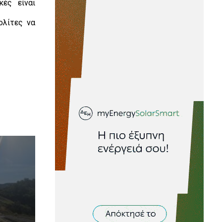
κές είναι
ολίτες να