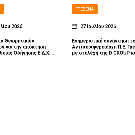
Ά
ΓΡΕΒΕΝΆ
υλίου 2026
27 Ιουλίου 2026
ια Θεωρητικών
Ενημερωτική συνάντηση τ
ν για την απόκτηση
Αντιπεριφερειάρχη Π.Ε. Γ
δειας Οδήγησης Ε.Δ.Χ.
με στελέχη της D GROUP κα
U RESORT VASILITSA