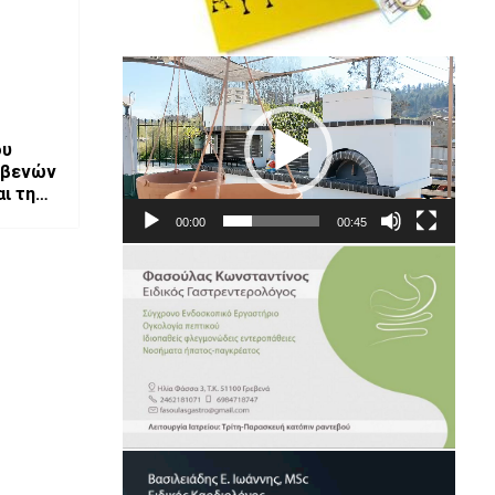
Πρόγραμμα
Αναπαραγωγής
Βίντεο
ου
ρεβενών
ι της
00:00
00:45