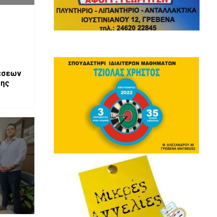
έσεων
σης