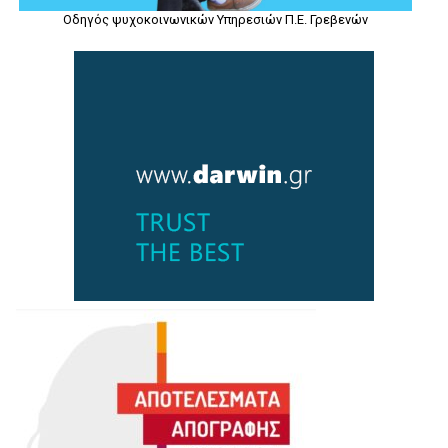
Οδηγός ψυχοκοινωνικών Υπηρεσιών Π.Ε. Γρεβενών