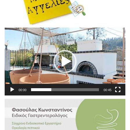
Πρόγραμμα
Αναπαραγωγής
Βίντεο
00:00
00:45