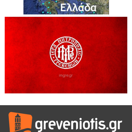
H παραδοχή λαθών είναι (και) δύναμη
5 Αυγούστου 2026
Ο ΑΝΔΡΕΑΣ ΑΣΛΑΝΙΔΗΣ ΣΥΝΕΧΙΖΕΙ ΣΤΟΝ ΠΡΩΤΕΑ
ΓΡΕΒΕΝΩΝ
5 Αυγούστου 2026
Ευχαριστήριο Εκπολιτιστικού Συλλόγου Ταξιάρχη προς κ.
Παρασχάκη Αθανάσιο
5 Αυγούστου 2026
Διακοπή υδροδότησης του Α΄ κλάδου ύδρευσης
5 Αυγούστου 2026
Η Marseaux στα Γρεβενά για μια μοναδική συναυλία
5 Αυγούστου 2026
Θερινό Σινεμά στο πλαίσιο του «Πολιτιστικού
Καλοκαιριού 2026» με την βραβευμένη ταινία «Μικρές
Ανάσες».
5 Αυγούστου 2026
Γρεβενά: Συνελήφθη 18χρονος αλλοδαπός, για κλοπή