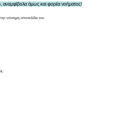
ό, αναμφίβολα όμως και φορέα νοήματος!
στην επίσημη ιστοσελίδα του
ok: