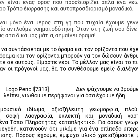
εν είναι ένας όρος που προσδιορίζει απλά ένα γε
ίτερο Τρόπο έκφρασης και αυτοπροσδιορισμό μοναδικό.
ναι μόνο ένα μέρος στη γη που τυχαία έχουμε γενν
ίο αντλούμε νοηματοδότηση. Όταν στη ζωή σου δίνει
ς στα δικά μας μάτια, σημαίνει όραμα!
να συντάσσεται με το όραμα και τον ορίζοντα που έχ
όραμα και τον ορίζοντα μπορούν να τον δώσουν άνθρ
τε σε αυτούς. Είμαστε νέοι.
Το μέλλον μας είναι το π
ν οι πρόγονοί μας, θα το συνθέσουμε εμείς διαλέγον
Δεν ψάχνουμε να βρούμε
λείπει, νιώθουμε περήφανοι για όσα έχουμε ήδη.
μουσικό ιδίωμα, αξιοζήλευτη γεωμορφία, πλού
η σοφή λαογραφία, εκλεκτή και μοναδική γαστ
ένα Τόπο Πληρότητας καταπληκτικό. Για όσους γνωρ
εγέθη, κατανοούν ότι μιλάμε για ένα επίπεδο υπερο
ισης. Πόρους έχουμε, έμψυχο υλικό χρειαζόμαστε 