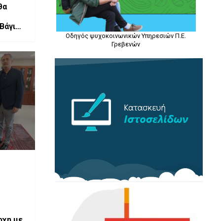
θα
 Βάγιας
Οδηγός ψυχοκοινωνικών Υπηρεσιών Π.Ε.
Γρεβενών
ρχη με