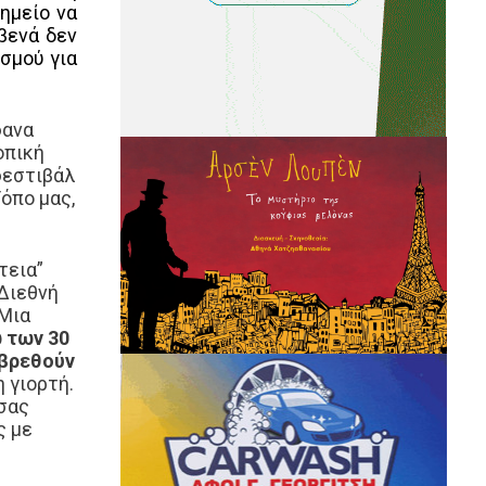
ημείο να
βενά δεν
ισμού για
φανα
οπική
 φεστιβάλ
όπο μας,
τεια”
 Διεθνή
Μια
 των 30
 βρεθούν
 γιορτή.
 σας
ς με