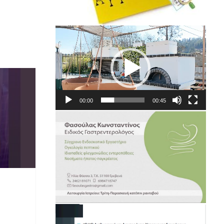
Πρόγραμμα
Αναπαραγωγής
Βίντεο
00:00
00:45