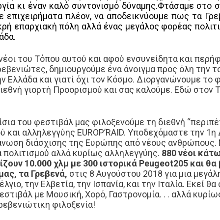
γία κι έναν καλό συντονισμό δύναμης.
Φτάσαμε στο σ
ε επιχειρήματα πλέον, να αποδεικνύουμε πως τα Γρε
ικρή επαρχιακή πόλη αλλά ένας μεγάλος φορέας πολιτ
άδα.
νέοι του Τόπου αυτού και αφού ενσυνείδητα και περή
εβενιώτες, δημιουργούμε ένα άνοιγμα προς όλη την τ
ην Ελλάδα και γιατί όχι τον Κόσμο. Διοργανώνουμε το
διεθνή γιορτή Προορισμού και σας καλούμε.
Εδώ στον Τ
!
ίσια του φεστιβάλ μας φιλοξενούμε τη διεθνή “περιπέ
ύ και αλληλεγγύης EUROP’RAID. Υποδεχόμαστε την 1η
άνωση διάσχισης της Ευρώπης από νέους ανθρώπους. 
 πολιτισμού αλλά κυρίως αλληλεγγύης.
880 νέοι κάτω
ίζουν 10.000 χλμ με 300 ιστορικά Peugeot205 και θα
μας, τα Γρεβενά,
στις 8 Αυγούστου 2018 για μια μεγάλη
έλγιο, την Ελβετία, την Ισπανία, και την Ιταλία. Εκεί θα
στιβάλ με Μουσική, Χορό, Γαστρονομία. . . αλλά κυρίω
ρεβενιώτικη φιλοξενία!