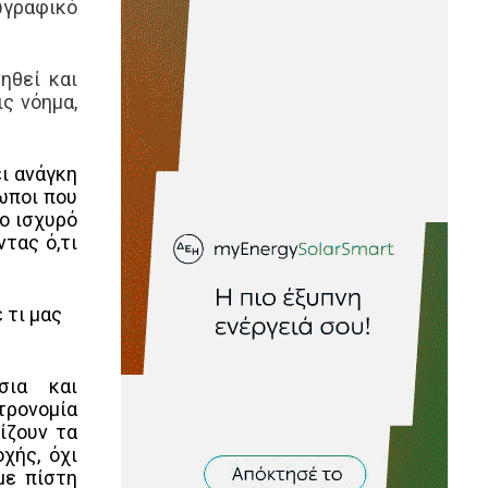
ωγραφικό
ηθεί και
ς νόημα,
ει ανάγκη
ωποι που
ιο ισχυρό
τας ό,τι
 τι μας
σια και
ρονομία
ίζουν τα
χής, όχι
με πίστη