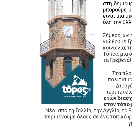
στη δημιουρ
μπορούμε μ
είναι μια μ
όλη την Ελλ
Σήμερα, ως 
νιώθουμε Γρ
κοινωνία, τ
Τόπος, μια 
τα Γρεβενά
Στα πλα
πολιτισμο
Διοργ
περιπέτεια
ετών διασχ
στον τόπο 
Νέοι από τη Γαλλία, την Αγγλία, το Β
περιμένουμε όλους σε ένα τοπικό φε
γ