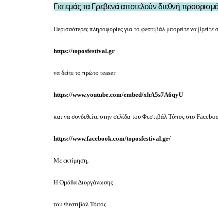
Για εμάς τα Γρεβενά αποτελούν διεθνή προορισμ
Περισσότερες πληροφορίες για το φεστιβάλ μπορείτε να βρείτε 
https://toposfestival.gr
να δείτε το πρώτο teaser
https://www.youtube.com/embed/xhA5s7A6qyU
και να συνδεθείτε στην σελίδα του Φεστιβάλ Τόπος στο Facebo
https://www.facebook.com/toposfestival.gr/
Με εκτίμηση,
Η Ομάδα Διοργάνωσης
του Φεστιβάλ Τόπος