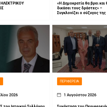
 ΗΛΕΚΤΡΙΚΟΥ
«Η Δημοκρατία θα βρει και 
ΟΣ
δικάσει τους δράστες» –
Συγκλονίζει ο σύζυγος της
Νέστορα
Ά
ΠΕΡΙΦΈΡΕΙΑ
υλίου 2026
1 Αυγούστου 2026
.Σ του Ιατρικού Συλλόγου
Συνάντηση του Περιφερειά