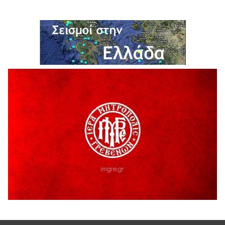
ΔΙΑΚΟΠΗ ΗΛΕΚΤΡΙΚΟΥ ΡΕΥΜΑΤΟΣ
6 Αυγούστου 2026
Ολοκληρώνεται η ασφαλτόστρωση της οδού Περιβόλι –
Αβδέλλα
6 Αυγούστου 2026
H παραδοχή λαθών είναι (και) δύναμη
5 Αυγούστου 2026
Ο ΑΝΔΡΕΑΣ ΑΣΛΑΝΙΔΗΣ ΣΥΝΕΧΙΖΕΙ ΣΤΟΝ ΠΡΩΤΕΑ
ΓΡΕΒΕΝΩΝ
5 Αυγούστου 2026
Ευχαριστήριο Εκπολιτιστικού Συλλόγου Ταξιάρχη προς κ.
Παρασχάκη Αθανάσιο
5 Αυγούστου 2026
Διακοπή υδροδότησης του Α΄ κλάδου ύδρευσης
5 Αυγούστου 2026
Η Marseaux στα Γρεβενά για μια μοναδική συναυλία