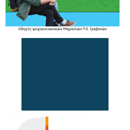
Οδηγός ψυχοκοινωνικών Υπηρεσιών Π.Ε. Γρεβενών